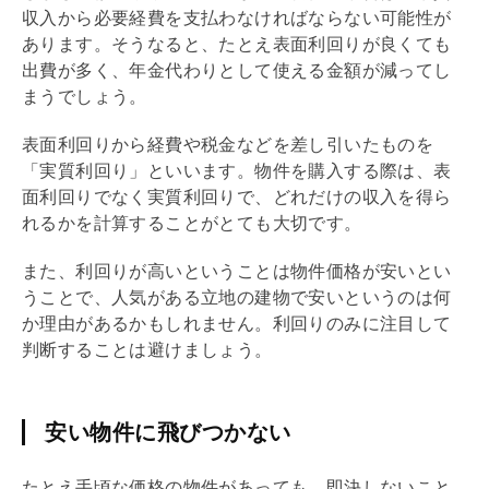
収入から必要経費を支払わなければならない可能性が
あります。そうなると、たとえ表面
利回り
が良くても
出費が多く、年金代わりとして使える金額が減ってし
まうでしょう。
表面
利回り
から経費や税金などを差し引いたものを
「実質
利回り
」といいます。物件を購入する際は、表
面
利回り
でなく実質
利回り
で、どれだけの収入を得ら
れるかを計算することがとても大切です。
また、
利回り
が高いということは物件価格が安いとい
うことで、人気がある立地の建物で安いというのは何
か理由があるかもしれません。
利回り
のみに注目して
判断することは避けましょう。
安い物件に飛びつかない
たとえ手頃な価格の物件があっても、即決しないこと