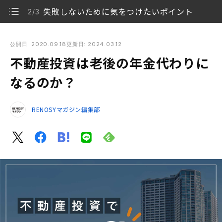
失敗しないために気をつけたいポイント
2/3
不動産投資は老後の年金代わりになるのか？
公開日: 2020.09.18
更新日: 2024.03.12
不動産投資は老後の年金代わりに
老後に必要な生活費と年金受給額はどれくらい？
1/3
なるのか？
失敗しないために気をつけたいポイント
2/3
RENOSYマガジン編集部
まとめ
3/3