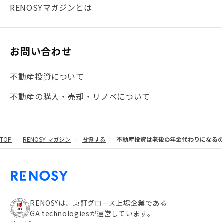
#まとめ
#融資
#目黒
#相続わかるラボ
#横浜
RENOSYマガジンとは
#大阪
#JR総武線
#東京メトロ日比谷線
#手数料
#マイナンバー
#PropTech特集
#港区
お問い合わせ
#海外不動産投資
#攻めのマンション管理
不動産投資について
#JR湘南新宿ライン
#池袋
#不動産投資の基本
不動産の購入・売却・リノベについて
#20代
#都営浅草線
#東急東横線
#東京メトロ有楽町線
#自己資金
#品川
TOP
RENOSY マガジン
投資する
不動産投資は老後の年金代わりになる
#都営大江戸線
#都営三田線
#不労所得
#アパート経営
#住人目線の街案内
#私の資産ポートフォリオ
#新宿
#わたしのリノベーションストーリー
#JR横須賀線
RENOSYは、東証グロース上場企業である
GA technologiesが運営しています。
#東京メトロ副都心線
#JR常磐線