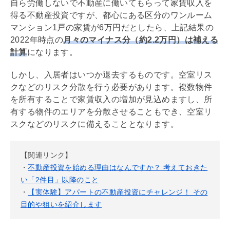
自ら労働しないで不動産に働いてもらって家賃収入を
得る不動産投資ですが、都心にある区分のワンルーム
マンション1戸の家賃が6万円だとしたら、上記結果の
2022年時点の
月々のマイナス分（約2.2万円）は補える
計算
になります。
しかし、入居者はいつか退去するものです。空室リス
クなどのリスク分散を行う必要があります。複数物件
を所有することで家賃収入の増加が見込めますし、所
有する物件のエリアを分散させることもでき、空室リ
スクなどのリスクに備えることとなります。
【関連リンク】
・
不動産投資を始める理由はなんですか？ 考えておきた
い「2件目」以降のこと
・
【実体験】アパートの不動産投資にチャレンジ！ その
目的や狙いを紹介します