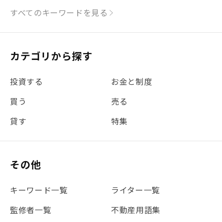
#シミュレーション
#まちの住みやすさ発見！
すべてのキーワードを見る
#リフォーム
#iDeCo
#税理士中井の課税ルール解説
#理想の暮らし
カテゴリから探す
#金利
#経費
#相続
#不動産購入
#相続税
投資する
お金と制度
#REIT
#新型コロナ
#ETF
#固定資産税
買う
売る
#団体信用生命保険
#贈与税
#災害に備える
貸す
特集
#書類
#リスク分散
#リノシーチャンネル
#DIY
#保険
#賃貸管理
#東京
#ワンルーム
#利回り
その他
#不動産投資体験レポ
#FX
#JR山手線
#建物管理
#地震対策
#セミナー
#渋谷
#ふるさと納税
キーワード一覧
ライター一覧
#法人化
#クラウドファンディング
#JR京浜東北線
監修者一覧
不動産用語集