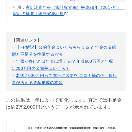
引用：
家計調査年報（家計収支編）平成29年（2017年）
家計の概要｜総務省統計局
【関連リンク】
・
【FP解説】公的年金はいくらもらえる？ 年金の支給
額と不足分を準備する方法
・
年収が多ければ年金は増える!? 年収600万円と年収
1,200万円の金額差はいくら？
・
老後2,000万円って本当に必要!? コロナ禍の今、銀行
員が考える資産形成の本音
この結果は、年によって変化します。直近では不足金
は約2万2,000円というデータが示されています。