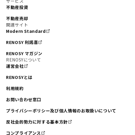
サービス
不動産投資
#東京メトロ銀座線
#JR中央線
不動産売却
#東京メトロ半蔵門線
#江東区
#六本木
関連サイト
Modern Standard
#不動産投資の始め方
#エリア未来ナビ
#武蔵小杉
RENOSY 利諾喜
#リノベで家ができるまで
#東急目黒線
#JR埼京線
RENOSY マガジン
#日暮里・舎人ライナー
#京成本線
#日暮里
RENOSYについて
運営会社
#東京メトロ千代田線
#東武伊勢崎線
#赤坂
RENOSYとは
#錦糸町
#両国
#東京メトロ南北線
#宅建
利用規約
#大田区
#中央区
#RENOSYルームツアー
#品川区
お問い合わせ窓口
#川崎
#東急池上線
#JR南武線
プライバシーポリシー及び個人情報のお取扱いについて
#東京メトロ丸ノ内線
#オリンピック
反社会的勢力に対する基本方針
#つくばエクスプレス
#恵比寿
#京王井の頭線
コンプライアンス