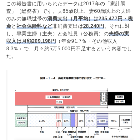
この報告書に用いられたデータは2017年の「家計調
査」（総務省）です。夫65歳以上、妻60歳以上の夫婦
のみの無職世帯の
消費支出（月平均）は235,477円・税
金
と
社会保険料など
非消費支出は
28,240円
。それに対
し、専業主婦（主夫）と会社員（公務員）の
夫婦の実
収入は月額209,198円
（年金91.7％・その他収入
8.3％）で、月々約5万5,000円不足するという内容でし
た。