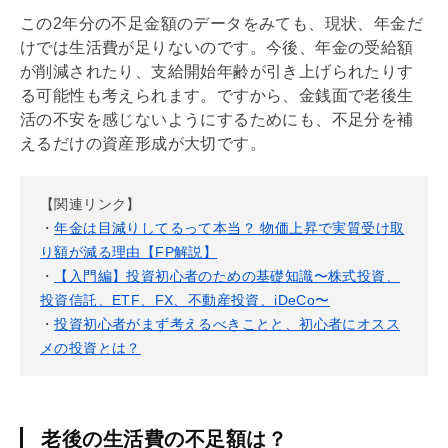
この2年分の不足金額のデータをみても、現状、年金だ
けでは生活費が足りないのです。今後、年金の受給額
が削減されたり、支給開始年齢が引き上げられたりす
る可能性も考えられます。ですから、金銭面で老後生
活の不安を感じないようにするためにも、不足分を補
えるだけの資産形成が大切です。
【関連リンク】
・
年金は目減りしてるって本当？ 物価上昇で実質受け取
り額が減る理由【FP解説】
・
【入門編】投資初心者のための基礎知識〜株式投資、
投資信託、ETF、FX、不動産投資、iDeCo〜
・
投資初心者がまず考えるべきことと、初心者にオスス
メの投資とは？
老後の生活費の不足額は？