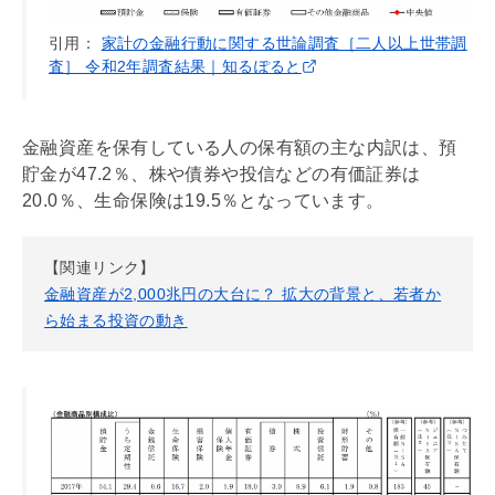
引用：
家計の金融行動に関する世論調査［二人以上世帯調
査］ 令和2年調査結果｜知るぽると
金融資産
を保有している人の保有額の主な内訳は、預
貯金が47.2％、株や債券や投信などの有価証券は
20.0％、生命保険は19.5％となっています。
【関連リンク】
金融資産が2,000兆円の大台に？ 拡大の背景と、若者か
ら始まる投資の動き