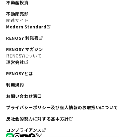
不動産投資
#東京メトロ銀座線
#JR中央線
不動産売却
#東京メトロ半蔵門線
#江東区
#六本木
関連サイト
Modern Standard
#不動産投資の始め方
#エリア未来ナビ
#武蔵小杉
RENOSY 利諾喜
#リノベで家ができるまで
#東急目黒線
#JR埼京線
RENOSY マガジン
#日暮里・舎人ライナー
#京成本線
#日暮里
RENOSYについて
運営会社
#東京メトロ千代田線
#東武伊勢崎線
#赤坂
RENOSYとは
#錦糸町
#両国
#東京メトロ南北線
#宅建
利用規約
#大田区
#中央区
#RENOSYルームツアー
#品川区
お問い合わせ窓口
#川崎
#東急池上線
#JR南武線
プライバシーポリシー及び個人情報のお取扱いについて
#東京メトロ丸ノ内線
#オリンピック
反社会的勢力に対する基本方針
#つくばエクスプレス
#恵比寿
#京王井の頭線
コンプライアンス