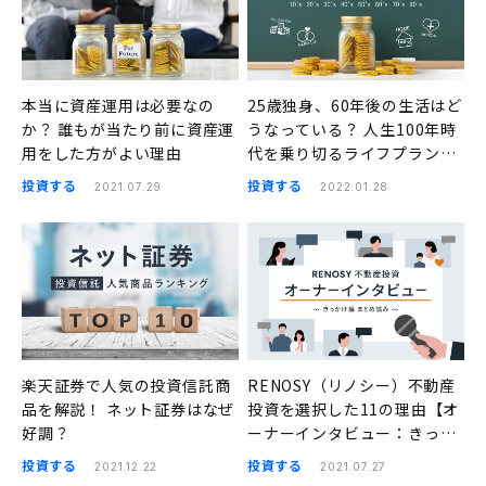
本当に資産運用は必要なの
25歳独身、60年後の生活はど
か？ 誰もが当たり前に資産運
うなっている？ 人生100年時
用をした方がよい理由
代を乗り切るライフプランの
作り方
投資する
投資する
2021.07.29
2022.01.28
楽天証券で人気の投資信託商
RENOSY（リノシー）不動産
品を解説！ ネット証券はなぜ
投資を選択した11の理由【オ
好調？
ーナーインタビュー：きっか
け編】
投資する
投資する
2021.12.22
2021.07.27