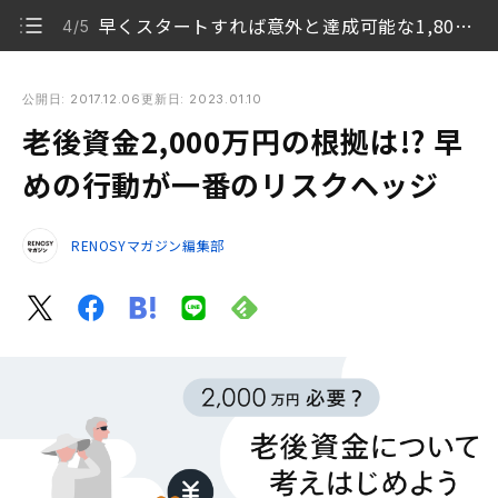
早くスタートすれば意外と達成可能な1,800万円
4/5
老後資金2,000万円の根拠は!? 早めの行動が一番のリスクヘッ
ジ
公開日: 2017.12.06
更新日: 2023.01.10
老後資金2,000万円の根拠は!? 早
長生きリスク、老後破産が問題化
1/5
めの行動が一番のリスクヘッジ
老後には月27万円、定年時に貯金は2,000万円欲しい
2/5
RENOSYマガジン編集部
年金受給は平均モデルで月22万円
3/5
早くスタートすれば意外と達成可能な1,800万円
4/5
まとめ
5/5