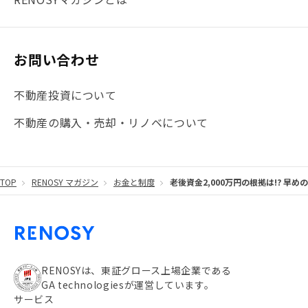
#大阪
#JR総武線
#東京メトロ日比谷線
#手数料
#マイナンバー
#PropTech特集
#港区
お問い合わせ
#海外不動産投資
#攻めのマンション管理
不動産投資について
#JR湘南新宿ライン
#池袋
#不動産投資の基本
不動産の購入・売却・リノベについて
#20代
#都営浅草線
#東急東横線
#東京メトロ有楽町線
#自己資金
#品川
TOP
RENOSY マガジン
お金と制度
老後資金2,000万円の根拠は!? 早
#都営大江戸線
#都営三田線
#不労所得
#アパート経営
#住人目線の街案内
#私の資産ポートフォリオ
#新宿
#わたしのリノベーションストーリー
#JR横須賀線
RENOSYは、東証グロース上場企業である
GA technologiesが運営しています。
#東京メトロ副都心線
#JR常磐線
サービス