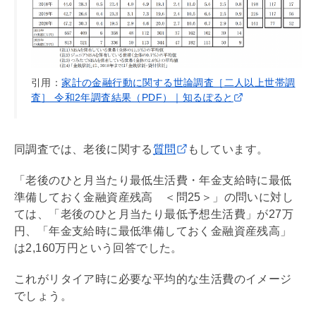
引用：
家計の金融行動に関する世論調査［二人以上世帯調
査］ 令和2年調査結果（PDF）｜知るぽると
同調査では、老後に関する
質問
もしています。
「老後のひと月当たり最低生活費・年金支給時に最低
準備しておく
金融資産
残高 ＜問25＞」の問いに対し
ては、「老後のひと月当たり最低予想生活費」が27万
円、「年金支給時に最低準備しておく
金融資産
残高」
は2,160万円という回答でした。
これがリタイア時に必要な平均的な生活費のイメージ
でしょう。