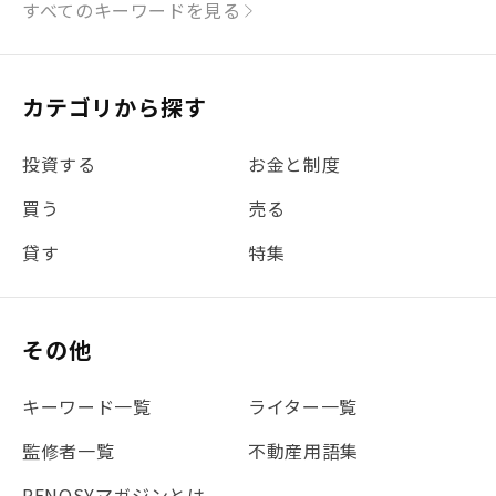
すべてのキーワードを見る
#リフォーム
#iDeCo
#税理士中井の課税ルール解説
#理想の暮らし
カテゴリから探す
#金利
#経費
#相続
#不動産購入
#相続税
投資する
お金と制度
#REIT
#新型コロナ
#ETF
#固定資産税
買う
売る
#団体信用生命保険
#贈与税
#災害に備える
貸す
特集
#書類
#リスク分散
#リノシーチャンネル
#DIY
#保険
#賃貸管理
#東京
#ワンルーム
#利回り
その他
#不動産投資体験レポ
#FX
#JR山手線
#建物管理
#地震対策
#セミナー
#渋谷
#ふるさと納税
キーワード一覧
ライター一覧
#法人化
#クラウドファンディング
#JR京浜東北線
監修者一覧
不動産用語集
#まとめ
#融資
#目黒
#相続わかるラボ
#横浜
RENOSYマガジンとは