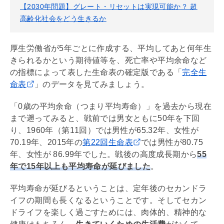
【2030年問題】グレート・リセットは実現可能か？ 超
高齢化社会をどう生きるか
厚生労働省が5年ごとに作成する、平均してあと何年生
きられるかという期待値等を、死亡率や平均余命など
の指標によって表した生命表の確定版である「
完全生
命表
」のデータを見てみましょう。
「0歳の平均余命（つまり平均寿命）」を過去から現在
まで遡ってみると、戦前では男女ともに50年を下回
り、1960年（第11回）では男性が65.32年、女性が
70.19年、2015年の
第22回生命表
では男性が80.75
年、女性が 86.99年でした。戦後の高度成長期から
55
年で15年以上も平均寿命が延びました
。
平均寿命が延びるということは、定年後のセカンドラ
イフの期間も長くなるということです。そしてセカン
ドライフを楽しく過ごすためには、肉体的、精神的な