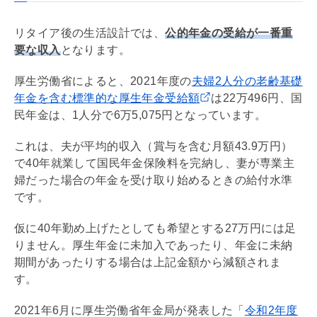
リタイア後の生活設計では、
公的年金の受給が一番重
要な収入
となります。
厚生労働省によると、2021年度の
夫婦2人分の老齢基礎
年金を含む標準的な厚生年金受給額
は22万496円、国
民年金は、1人分で6万5,075円となっています。
これは、夫が平均的収入（賞与を含む月額43.9万円）
で40年就業して国民年金保険料を完納し、妻が専業主
婦だった場合の年金を受け取り始めるときの給付水準
です。
仮に40年勤め上げたとしても希望とする27万円には足
りません。厚生年金に未加入であったり、年金に未納
期間があったりする場合は上記金額から減額されま
す。
2021年6月に厚生労働省年金局が発表した「
令和2年度