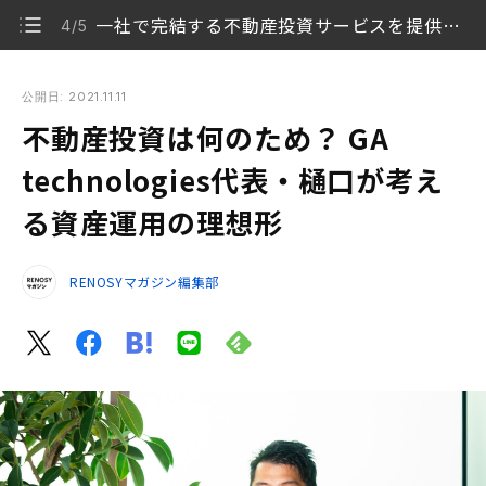
一社で完結する不動産投資サービスを提供したい
4/5
不動産投資は何のため？ GA technologies代表・樋口が考え
る資産運用の理想形
公開日: 2021.11.11
不動産投資は何のため？ GA
24歳の時、不動産投資はお金持ちの手段だと思ってい
1/5
た
technologies代表・樋口が考え
る資産運用の理想形
不動産投資は「老後の年金対策」として、非常に魅力
2/5
的に感じた
RENOSYマガジン編集部
あらゆる不動産サービスを、誰もが享受できる会社を
3/5
作っていきたい
一社で完結する不動産投資サービスを提供したい
4/5
堅実な資産形成を提供していきたい
5/5