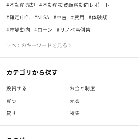
#不動産売却
#不動産投資顧客動向レポート
#確定申告
#NISA
#中古
#費用
#体験談
#市場動向
#ローン
#リノベ事例集
#シミュレーション
#まちの住みやすさ発見！
すべてのキーワードを見る
#リフォーム
#iDeCo
#税理士中井の課税ルール解説
#理想の暮らし
カテゴリから探す
#金利
#経費
#相続
#不動産購入
#相続税
投資する
お金と制度
#REIT
#新型コロナ
#ETF
#固定資産税
買う
売る
#団体信用生命保険
#贈与税
#災害に備える
貸す
特集
#書類
#リスク分散
#リノシーチャンネル
#DIY
#保険
#賃貸管理
#東京
#ワンルーム
#利回り