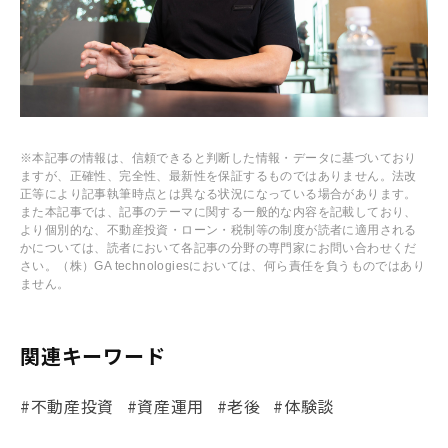
※本記事の情報は、信頼できると判断した情報・データに基づいており
ますが、正確性、完全性、最新性を保証するものではありません。法改
正等により記事執筆時点とは異なる状況になっている場合があります。
また本記事では、記事のテーマに関する一般的な内容を記載しており、
より個別的な、不動産投資・ローン・税制等の制度が読者に適用される
かについては、読者において各記事の分野の専門家にお問い合わせくだ
さい。（株）GA technologiesにおいては、何ら責任を負うものではあり
ません。
関連キーワード
#不動産投資
#資産運用
#老後
#体験談