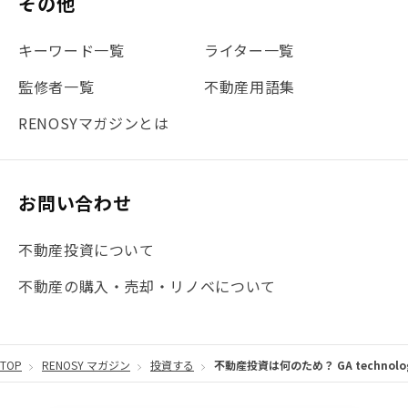
その他
#不動産投資体験レポ
#FX
#JR山手線
#建物管理
#地震対策
#セミナー
#渋谷
#ふるさと納税
キーワード一覧
ライター一覧
#法人化
#クラウドファンディング
#JR京浜東北線
監修者一覧
不動産用語集
#まとめ
#融資
#目黒
#相続わかるラボ
#横浜
RENOSYマガジンとは
#大阪
#JR総武線
#東京メトロ日比谷線
#手数料
#マイナンバー
#PropTech特集
#港区
お問い合わせ
#海外不動産投資
#攻めのマンション管理
不動産投資について
#JR湘南新宿ライン
#池袋
#不動産投資の基本
不動産の購入・売却・リノベについて
#20代
#都営浅草線
#東急東横線
#東京メトロ有楽町線
#自己資金
#品川
TOP
RENOSY マガジン
投資する
不動産投資は何のため？ GA techno
#都営大江戸線
#都営三田線
#不労所得
#アパート経営
#住人目線の街案内