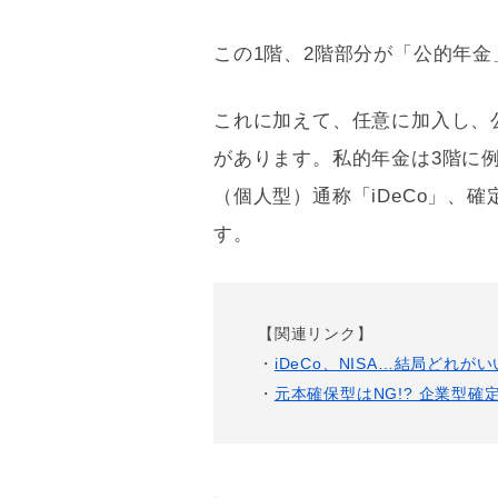
この1階、2階部分が「公的年
これに加えて、任意に加入し、
があります。私的年金は3階に
（個人型）通称「
iDeCo
」、確
す。
【関連リンク】
・
iDeCo、NISA…結局どれ
・
元本確保型はNG!? 企業型