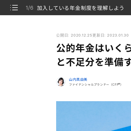
加入している年金制度を理解しよう
1/6
公的年金はいくらもらえる？ 年金の支給額と不足分
公開日: 2020.12.25
更新日: 2023.01.30
加入している年金制度を理解しよう
1/6
公的年金はいくら
公的年金はいつからもらえるのか
2/6
と不足分を準備
公的年金はいくらもらえるのか
3/6
山内真由美
ファイナンシャルプランナー（CFP®）
老後に必要なお金について
4/6
余裕のある老後のために今からできること
5/6
老後資金は早めの対策を
6/6