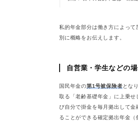
私的年金部分は働き方によって
別に概略をお伝えします。
自営業・学生などの場
国民年金の
第
1号被保険者
とな
取る「老齢
基礎
年金」に上乗せ
び自分で掛金を毎月拠出して金
ることができる確定拠出年金（