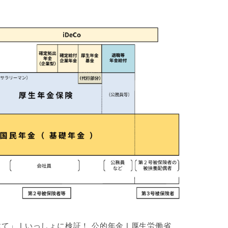
」 | いっしょに検証！ 公的年金 | 厚生労働省