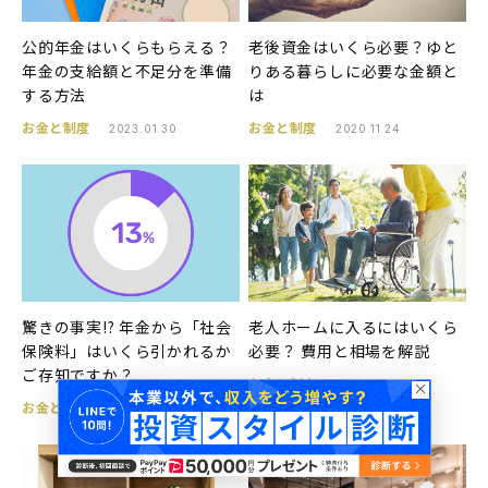
公的年金はいくらもらえる？
老後資金はいくら必要？ゆと
年金の支給額と不足分を準備
りある暮らしに必要な金額と
する方法
は
お金と制度
お金と制度
2023.01.30
2020.11.24
驚きの事実!? 年金から「社会
老人ホームに入るにはいくら
保険料」はいくら引かれるか
必要？ 費用と相場を解説
ご存知ですか？
お金と制度
2021.02.16
お金と制度
2025.01.15