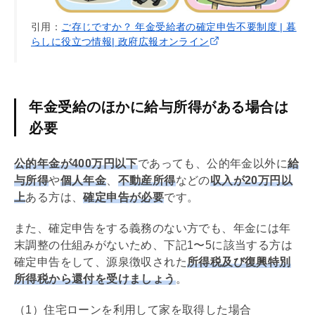
引用：
ご存じですか？ 年金受給者の確定申告不要制度 | 暮
らしに役立つ情報| 政府広報オンライン
年金受給のほかに給与所得がある場合は
必要
公的年金が400万円以下
であっても、公的年金以外に
給
与所得
や
個人年金
、
不動産所得
などの
収入が20万円以
上
ある方は、
確定申告が必要
です。
また、確定申告をする義務のない方でも、年金には
年
末調整
の仕組みがないため、下記1〜5に該当する方は
確定申告をして、源泉徴収された
所得税及び復興特別
所得税から還付を受けましょう
。
（1）
住宅ローン
を利用して家を取得した場合