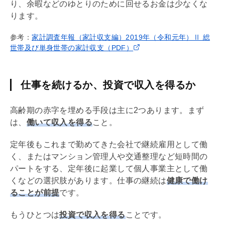
り、余暇などのゆとりのために回せるお金は少なくな
ります。
参考：
家計調査年報（家計収支編）2019年（令和元年）Ⅱ 総
世帯及び単身世帯の家計収支（PDF）
仕事を続けるか、投資で収入を得るか
高齢期の赤字を埋める手段は主に2つあります。まず
は、
働いて収入を得る
こと。
定年後もこれまで勤めてきた会社で継続雇用として働
く、またはマンション管理人や交通整理など短時間の
パートをする、定年後に起業して個人事業主として働
くなどの選択肢があります。仕事の継続は
健康で働け
ることが前提
です。
もうひとつは
投資で収入を得る
ことです。