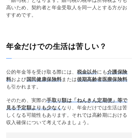
「
贈与税
」となります。
贈与税
の税率は所得税よりも
高いため、契約者と年金受取人を同一人とする方がお
すすめです。
年金だけでの生活は苦しい？
公的年金等を受け取る際には、
税金以外
にも
介護保険
料
および
国民健康保険料
または
後期高齢者医療保険料
も引かれます。
そのため、実際の
手取り額は「ねんきん定期便」等で
見る予定額よりも少なく
なり、年金だけでは生活は苦
しくなる可能性もあります。それでは高齢期における
収入確保について考えてみましょう。