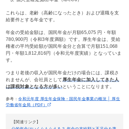
これらは、老齢（高齢になったとき）および退職を支
給要件とする年金です。
年金の受給金額は、国民年金が月額65,075 円・年額
780,900円（令和3年度満額）です。厚生年金は、受給
権者の平均受給額が国民年金分と合算で月額151,068
円・年額1,812,816円（令和元年度実績）となっていま
す。
つまり老後の収入が国民年金だけの場合には、課税さ
れませんが、会社員として
厚生年金に加入してきた人
は課税対象となる方が多い
ということになります。
参考：
令和元年度 厚生年金保険・国民年金事業の概況 │ 厚生
労働省年金局（PDF）
【関連リンク】
公的年金はいくらもらえる？ 年金の支給額と不足分を準