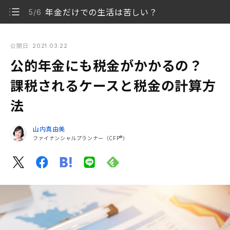
年金だけでの生活は苦しい？
5/6
公的年金にも税金がかかるの？ 課税されるケースと税金の計算
方法
公開日: 2021.03.22
公的年金にも税金がかかるの？
公的年金は雑所得となり課税対象
1/6
課税されるケースと税金の計算方
源泉徴収されるケース
2/6
法
確定申告は必要？ 申告の方法とは
3/6
山内真由美
私的年金の受け取りに発生する税金
ファイナンシャルプランナー（CFP®）
4/6
年金だけでの生活は苦しい？
5/6
老後に年金以外の収入を確保しよう
6/6