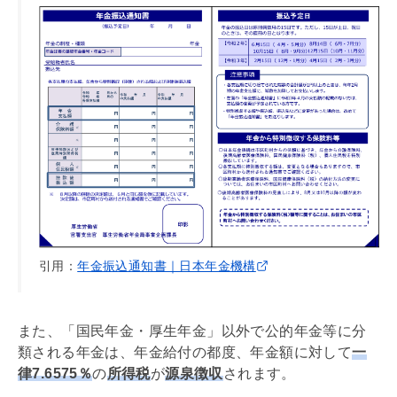
引用：
年金振込通知書｜日本年金機構
また、「国民年金・厚生年金」以外で公的年金等に分
類される年金は、年金給付の都度、年金額に対して
一
律7.6575％
の
所得税
が
源泉徴収
されます。