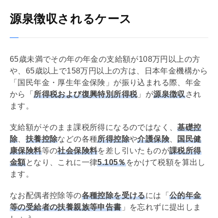
源泉徴収されるケース
65歳未満でその年の年金の支給額が108万円以上の方
や、65歳以上で158万円以上の方は、日本年金機構から
「国民年金・厚生年金保険」が振り込まれる際、年金
から「
所得税および復興特別所得税
」が
源泉徴収
され
ます。
支給額がそのまま課税所得になるのではなく、
基礎
控
除
、
扶養控除
などの各種
所得控除
や
介護保険
、
国民健
康保険料
等の
社会保険料
を差し引いたものが
課税所得
金額
となり、これに一律
5.105％
をかけて税額を算出し
ます。
なお配偶者控除等の
各種控除を受ける
には「
公的年金
等の受給者の扶養親族等申告書
」を忘れずに提出しま