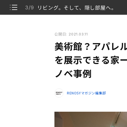
リビング。そして、隠し部屋へ。
3/9
美術館？アパレルショップ？お気に入り作品を展示で
公開日: 2021.03.11
玄関
1/9
美術館？アパレ
洋服＆靴の収納スペース
2/9
を展示できる家ー
リビング。そして、隠し部屋へ。
ノベ事例
3/9
隠し部屋へ
4/9
RENOSYマガジン編集部
寝室
5/9
オリジナルカウンター
6/9
サニタリーなど
7/9