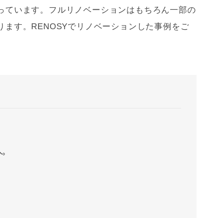
っています。フル
リノベーション
はもちろん一部の
ます。RENOSYで
リノベーション
した事例をご
へ。