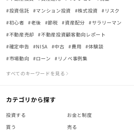
#投資信託
#マンション投資
#株式投資
#リスク
#初心者
#老後
#節税
#資産配分
#サラリーマン
#不動産売却
#不動産投資顧客動向レポート
#確定申告
#NISA
#中古
#費用
#体験談
#市場動向
#ローン
#リノベ事例集
#シミュレーション
#まちの住みやすさ発見！
すべてのキーワードを見る
#リフォーム
#iDeCo
#税理士中井の課税ルール解説
#理想の暮らし
カテゴリから探す
#金利
#経費
#相続
#不動産購入
#相続税
投資する
お金と制度
#REIT
#新型コロナ
#ETF
#固定資産税
買う
売る
#団体信用生命保険
#贈与税
#災害に備える