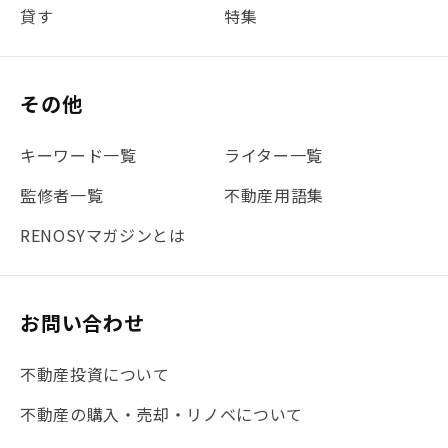
貸す
特集
#書類
#リスク分散
#リノシーチャンネル
#DIY
#保険
#賃貸管理
#東京
#ワンルーム
#利回り
その他
#不動産投資体験レポ
#FX
#JR山手線
#建物管理
#地震対策
#セミナー
#渋谷
#ふるさと納税
キーワード一覧
ライター一覧
#法人化
#クラウドファンディング
#JR京浜東北線
監修者一覧
不動産用語集
#まとめ
#融資
#目黒
#相続わかるラボ
#横浜
RENOSYマガジンとは
#大阪
#JR総武線
#東京メトロ日比谷線
#手数料
#マイナンバー
#PropTech特集
#港区
お問い合わせ
#海外不動産投資
#攻めのマンション管理
不動産投資について
#JR湘南新宿ライン
#池袋
#不動産投資の基本
不動産の購入・売却・リノベについて
#20代
#都営浅草線
#東急東横線