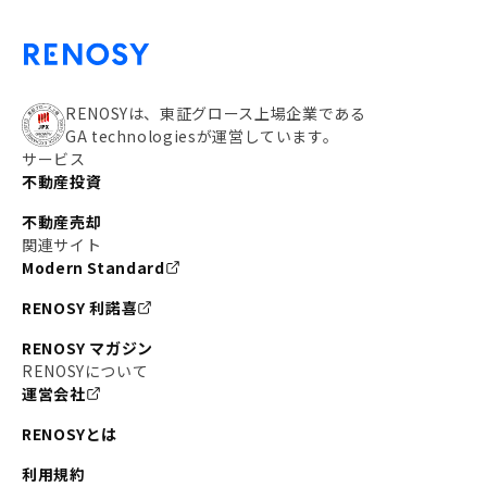
#アパート経営
#住人目線の街案内
#私の資産ポートフォリオ
#新宿
#わたしのリノベーションストーリー
#JR横須賀線
RENOSYは、東証グロース上場企業である
GA technologiesが運営しています。
#東京メトロ副都心線
#JR常磐線
サービス
不動産投資
#東京メトロ銀座線
#JR中央線
不動産売却
#東京メトロ半蔵門線
#江東区
#六本木
関連サイト
Modern Standard
#不動産投資の始め方
#エリア未来ナビ
#武蔵小杉
RENOSY 利諾喜
#リノベで家ができるまで
#東急目黒線
#JR埼京線
RENOSY マガジン
#日暮里・舎人ライナー
#京成本線
#日暮里
RENOSYについて
運営会社
#東京メトロ千代田線
#東武伊勢崎線
#赤坂
RENOSYとは
#錦糸町
#両国
#東京メトロ南北線
#宅建
利用規約