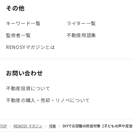
その他
#不動産投資体験レポ
#FX
#JR山手線
#建物管理
#地震対策
#セミナー
#渋谷
#ふるさと納税
キーワード一覧
ライター一覧
#法人化
#クラウドファンディング
#JR京浜東北線
監修者一覧
不動産用語集
#まとめ
#融資
#目黒
#相続わかるラボ
#横浜
RENOSYマガジンとは
#大阪
#JR総武線
#東京メトロ日比谷線
#手数料
#マイナンバー
#PropTech特集
#港区
お問い合わせ
#海外不動産投資
#攻めのマンション管理
不動産投資について
#JR湘南新宿ライン
#池袋
#不動産投資の基本
不動産の購入・売却・リノベについて
#20代
#都営浅草線
#東急東横線
#東京メトロ有楽町線
#自己資金
#品川
TOP
RENOSY マガジン
特集
DIYでお部屋の防音対策【子どもの声や足
#都営大江戸線
#都営三田線
#不労所得