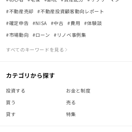
#不動産売却
#不動産投資顧客動向レポート
#確定申告
#NISA
#中古
#費用
#体験談
#市場動向
#ローン
#リノベ事例集
#シミュレーション
#まちの住みやすさ発見！
すべてのキーワードを見る
#リフォーム
#iDeCo
#税理士中井の課税ルール解説
#理想の暮らし
カテゴリから探す
#金利
#経費
#相続
#不動産購入
#相続税
投資する
お金と制度
#REIT
#新型コロナ
#ETF
#固定資産税
買う
売る
#団体信用生命保険
#贈与税
#災害に備える
貸す
特集
#書類
#リスク分散
#リノシーチャンネル
#DIY
#保険
#賃貸管理
#東京
#ワンルーム
#利回り