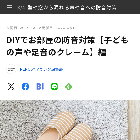
壁や窓から漏れる声や音への防音対策
3/4
DIYでお部屋の防音対策【子どもの声や足音のクレーム】編
公開日: 2018.03.28
更新日: 2020.05.12
DIYでお部屋の防音対策【子ども
床対策には「ジョイントマット」を試してみよう
1/4
の声や足音のクレーム】編
床材そのものを遮音タイプにする方法もある
2/4
RENOSYマガジン編集部
壁や窓から漏れる声や音への防音対策
3/4
まとめ
4/4