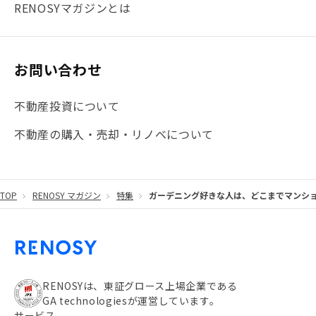
#まとめ
#融資
#目黒
#相続わかるラボ
#横浜
RENOSYマガジンとは
#大阪
#JR総武線
#東京メトロ日比谷線
#手数料
#マイナンバー
#PropTech特集
#港区
お問い合わせ
#海外不動産投資
#攻めのマンション管理
不動産投資について
#JR湘南新宿ライン
#池袋
#不動産投資の基本
不動産の購入・売却・リノベについて
#20代
#都営浅草線
#東急東横線
#東京メトロ有楽町線
#自己資金
#品川
TOP
RENOSY マガジン
特集
ガーデニング好きな人は、どこまでマンシ
#都営大江戸線
#都営三田線
#不労所得
#アパート経営
#住人目線の街案内
#私の資産ポートフォリオ
#新宿
#わたしのリノベーションストーリー
#JR横須賀線
RENOSYは、東証グロース上場企業である
GA technologiesが運営しています。
#東京メトロ副都心線
#JR常磐線
サービス