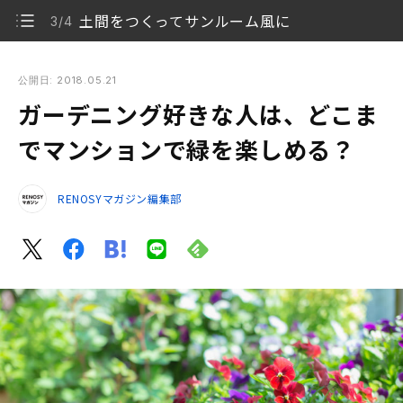
土間をつくってサンルーム風に
3/4
ガーデニング好きな人は、どこまでマンションで緑を楽しめ
る？
公開日: 2018.05.21
ガーデニング好きな人は、どこま
一般的なマンションでガーデニングはどこまででき
1/4
る？
でマンションで緑を楽しめる？
ベランダのウッドデッキ化や装飾は管理規約でNG？
2/4
RENOSYマガジン編集部
土間をつくってサンルーム風に
3/4
プランターやタイルパーツ、壁面も活用
4/4