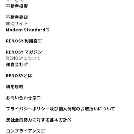
不動産投資
#東京メトロ銀座線
#JR中央線
不動産売却
#東京メトロ半蔵門線
#江東区
#六本木
関連サイト
Modern Standard
#不動産投資の始め方
#エリア未来ナビ
#武蔵小杉
RENOSY 利諾喜
#リノベで家ができるまで
#東急目黒線
#JR埼京線
RENOSY マガジン
#日暮里・舎人ライナー
#京成本線
#日暮里
RENOSYについて
運営会社
#東京メトロ千代田線
#東武伊勢崎線
#赤坂
RENOSYとは
#錦糸町
#両国
#東京メトロ南北線
#宅建
利用規約
#大田区
#中央区
#RENOSYルームツアー
#品川区
お問い合わせ窓口
#川崎
#東急池上線
#JR南武線
プライバシーポリシー及び個人情報のお取扱いについて
#東京メトロ丸ノ内線
#オリンピック
反社会的勢力に対する基本方針
#つくばエクスプレス
#恵比寿
#京王井の頭線
コンプライアンス