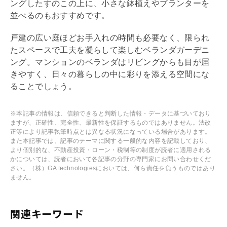
ングしたすのこの上に、小さな鉢植えやプランターを
並べるのもおすすめです。
戸建の広い庭ほどお手入れの時間も必要なく、限られ
たスペースで工夫を凝らして楽しむベランダガーデニ
ング。マンションのベランダはリビングからも目が届
きやすく、日々の暮らしの中に彩りを添える空間にな
ることでしょう。
※本記事の情報は、信頼できると判断した情報・データに基づいており
ますが、正確性、完全性、最新性を保証するものではありません。法改
正等により記事執筆時点とは異なる状況になっている場合があります。
また本記事では、記事のテーマに関する一般的な内容を記載しており、
より個別的な、不動産投資・ローン・税制等の制度が読者に適用される
かについては、読者において各記事の分野の専門家にお問い合わせくだ
さい。（株）GA technologiesにおいては、何ら責任を負うものではあり
ません。
関連キーワード