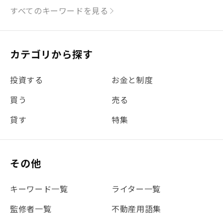
#シミュレーション
#まちの住みやすさ発見！
すべてのキーワードを見る
#リフォーム
#iDeCo
#税理士中井の課税ルール解説
#理想の暮らし
カテゴリから探す
#金利
#経費
#相続
#不動産購入
#相続税
投資する
お金と制度
#REIT
#新型コロナ
#ETF
#固定資産税
買う
売る
#団体信用生命保険
#贈与税
#災害に備える
貸す
特集
#書類
#リスク分散
#リノシーチャンネル
#DIY
#保険
#賃貸管理
#東京
#ワンルーム
#利回り
その他
#不動産投資体験レポ
#FX
#JR山手線
#建物管理
#地震対策
#セミナー
#渋谷
#ふるさと納税
キーワード一覧
ライター一覧
#法人化
#クラウドファンディング
#JR京浜東北線
監修者一覧
不動産用語集