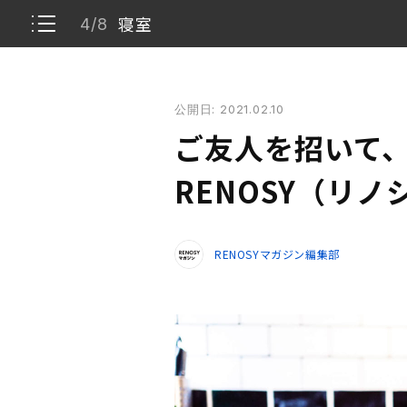
寝室
4/8
ご友人を招いて、わいわい食事を楽しむ家ー RENO
公開日: 2021.02.10
限られた空間の中でもプライベートを
1/8
ご友人を招いて
リビング・ダイニング
2/8
RENOSY（リ
キッチン
3/8
RENOSYマガジン編集部
寝室
4/8
玄関
5/8
サニタリー
6/8
物件情報
7/8