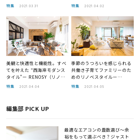
RENOSY（リノシー）リノベ
RENOSY（リノシー）リノベ
特集
特集
2021.03.31
2021.04.02
事例
事例
美観と快適性と機能性。すべ
季節のうつろいを感じられる
てを叶えた "西海岸モダンス
共働き子育てファミリーのた
タイル"ー RENOSY（リノシ
めのリノベスタイルー
ー）リノベ事例
RENOSY（リノシー）リノベ
特集
特集
2021.04.04
2021.04.05
事例
編集部 PICK UP
最適なエアコンの畳数選び〜余
裕をもって選ぶべき？ジャスト