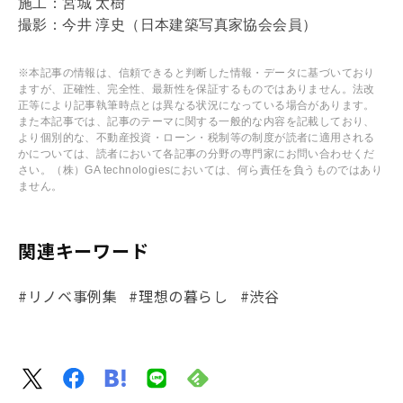
施工：宮城 太樹
撮影：今井 淳史（日本建築写真家協会会員）
※本記事の情報は、信頼できると判断した情報・データに基づいており
ますが、正確性、完全性、最新性を保証するものではありません。法改
正等により記事執筆時点とは異なる状況になっている場合があります。
また本記事では、記事のテーマに関する一般的な内容を記載しており、
より個別的な、不動産投資・ローン・税制等の制度が読者に適用される
かについては、読者において各記事の分野の専門家にお問い合わせくだ
さい。（株）GA technologiesにおいては、何ら責任を負うものではあり
ません。
関連キーワード
#リノベ事例集
#理想の暮らし
#渋谷