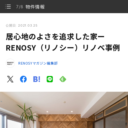
物件情報
7/8
居心地のよさを追求した家ー RENOSY（リノシー）リノベ事
例
公開日: 2021.03.25
居心地のよさを追求した家ー
好きに囲まれる住まいに
1/8
RENOSY（リノシー）リノベ事例
リビング・ダイニング
2/8
RENOSYマガジン編集部
キッチン
3/8
寝室
4/8
玄関
5/8
サニタリー
6/8
物件情報
7/8