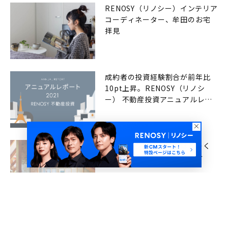
RENOSY（リノシー）インテリア
コーディネーター、牟田のお宅
拝見
成約者の投資経験割合が前年比
10pt上昇。RENOSY（リノシ
ー） 不動産投資アニュアルレポ
ート2021年
リノベーションの費用はどのく
らい必要？目安と事例を紹介
台風や地震から住宅を守ろう！
自分で出来る自然災害対策を解