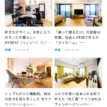
好きなデザイン、お気に入り
「帰って寝るだけ」の部屋は
のモノとの暮らしー
卒業。社会人3年目で叶えた
RENOSY（リノシー）リノベ
「マイホーム」ー
事例
RENOSY（リノシー）リノベ
特集
特集
2021.03.16
2021.03.30
事例
シンプルだけど機能的。自分
ふたりの思い出あふれる町で
の好きを知り尽くした オトナ
叶えた “光と風”でつつまれる
リノベーションー
ヴィンテージリノベー