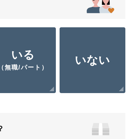
いる
いない
（無職/パート）
？