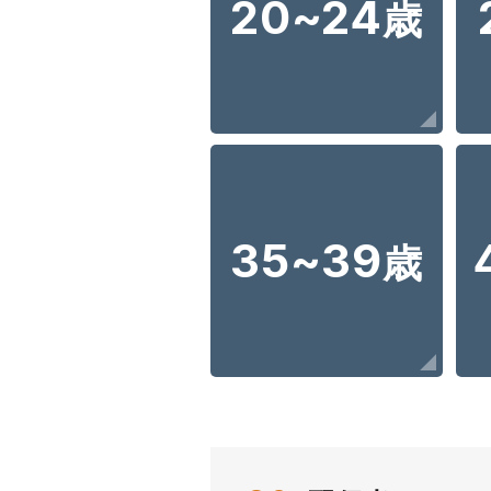
20~24
歳
35~39
歳