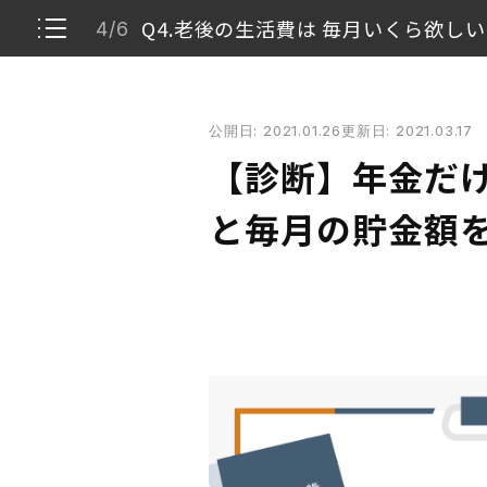
Q4.老後の生活費は 毎月いくら欲し
4/6
【診断】年金だけで大丈夫？老後の必要資金と毎月
公開日: 2021.01.26
更新日: 2021.03.17
Q1.今の年齢は？
1/6
【診断】年金だ
Q2.配偶者は？
2/6
と毎月の貯金額
Q3.退職金はある？
3/6
Q4.老後の生活費は 毎月いくら欲しい？
4/6
RESULT診断結果
5/6
RESULT診断結果
6/6