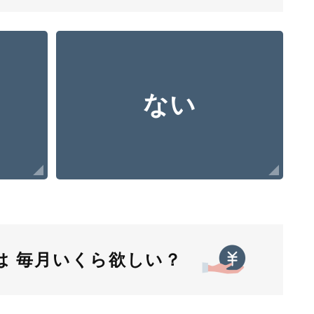
ない
は
毎月いくら欲しい？