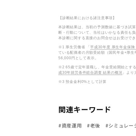
【診断結果における諸注意事項】
本診断結果は、当初の予測数値に基づき試算
断・行動について、当社はいかなる責任も負
本診断に関する直接のお問合せはお受けで
※1 厚生労働省 「
平成30年度 厚生年金保
ている配偶者の月額受給額（国民年金+厚生年
56,000円として表示。
※2 65歳で定年退職し、年金受給開始とす
成30年就労条件総合調査 結果の概況
」より
※3 預金金利0%として計算
関連キーワード
#資産運用
#老後
#シミュレー