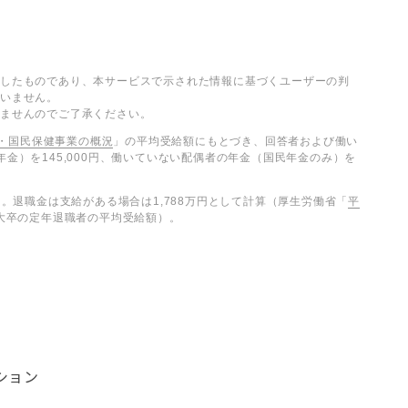
したものであり、本サービスで示された情報に基づくユーザーの判
いません。
きませんのでご了承ください。
険・国民保健事業の概況
」の平均受給額にもとづき、回答者および働い
金）を145,000円、働いていない配偶者の年金（国民年金のみ）を
る。退職金は支給がある場合は1,788万円として計算（厚生労働省「
平
大卒の定年退職者の平均受給額）。
ション