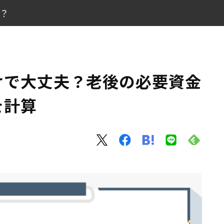
い？
の貯金額を計算
けで大丈夫？老後の必要資金
を計算