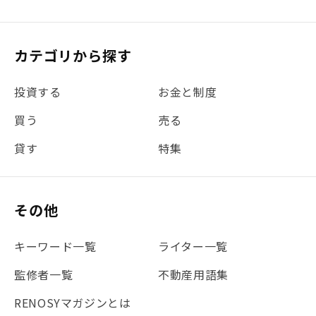
#リフォーム
#iDeCo
#税理士中井の課税ルール解説
#理想の暮らし
カテゴリから探す
#金利
#経費
#相続
#不動産購入
#相続税
投資する
お金と制度
#REIT
#新型コロナ
#ETF
#固定資産税
買う
売る
#団体信用生命保険
#贈与税
#災害に備える
貸す
特集
#書類
#リスク分散
#リノシーチャンネル
#DIY
#保険
#賃貸管理
#東京
#ワンルーム
#利回り
その他
#不動産投資体験レポ
#FX
#JR山手線
#建物管理
#地震対策
#セミナー
#渋谷
#ふるさと納税
キーワード一覧
ライター一覧
#法人化
#クラウドファンディング
#JR京浜東北線
監修者一覧
不動産用語集
#まとめ
#融資
#目黒
#相続わかるラボ
#横浜
RENOSYマガジンとは