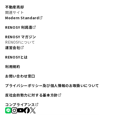
#東京メトロ銀座線
#JR中央線
不動産売却
#東京メトロ半蔵門線
#江東区
#六本木
関連サイト
Modern Standard
#不動産投資の始め方
#エリア未来ナビ
#武蔵小杉
RENOSY 利諾喜
#リノベで家ができるまで
#東急目黒線
#JR埼京線
RENOSY マガジン
#日暮里・舎人ライナー
#京成本線
#日暮里
RENOSYについて
運営会社
#東京メトロ千代田線
#東武伊勢崎線
#赤坂
RENOSYとは
#錦糸町
#両国
#東京メトロ南北線
#宅建
利用規約
#大田区
#中央区
#RENOSYルームツアー
#品川区
お問い合わせ窓口
#川崎
#東急池上線
#JR南武線
プライバシーポリシー及び個人情報のお取扱いについて
#東京メトロ丸ノ内線
#オリンピック
反社会的勢力に対する基本方針
#つくばエクスプレス
#恵比寿
#京王井の頭線
コンプライアンス
#東急田園都市線
#広尾
#勝どき
#板橋区