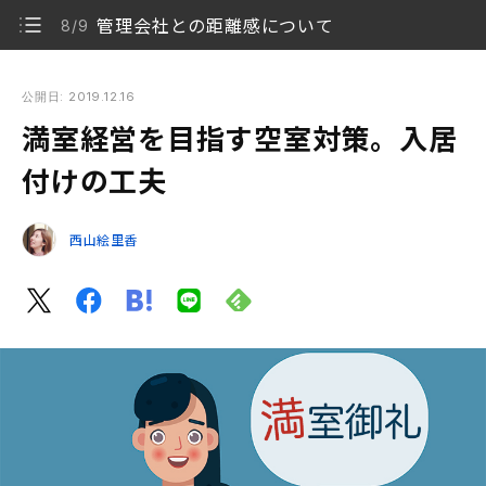
管理会社との距離感について
8/9
満室経営を目指す空室対策。入居付けの工夫
公開日: 2019.12.16
満室経営を目指す空室対策。入居
入居者から賃貸物件に求められる人気の設備を調べる
1/9
付けの工夫
賃貸物件向けに最適な、最新設備をチェックする
2/9
西山絵里香
入居者の立場で住居環境を見直す
3/9
募集条件を見直してみる
4/9
賃料改定
5/9
何度も空室物件に足を運んでみる
6/9
ホームステージングを実施する
7/9