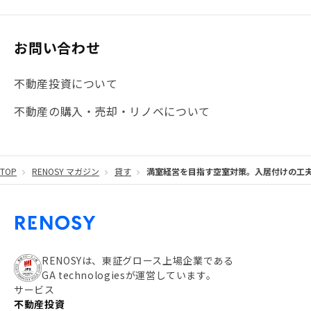
#大阪
#JR総武線
#東京メトロ日比谷線
#手数料
#マイナンバー
#PropTech特集
#港区
お問い合わせ
#海外不動産投資
#攻めのマンション管理
不動産投資について
#JR湘南新宿ライン
#池袋
#不動産投資の基本
不動産の購入・売却・リノベについて
#20代
#都営浅草線
#東急東横線
#東京メトロ有楽町線
#自己資金
#品川
TOP
RENOSY マガジン
貸す
満室経営を目指す空室対策。入居付けの工
#都営大江戸線
#都営三田線
#不労所得
#アパート経営
#住人目線の街案内
#私の資産ポートフォリオ
#新宿
#わたしのリノベーションストーリー
#JR横須賀線
RENOSYは、東証グロース上場企業である
GA technologiesが運営しています。
#東京メトロ副都心線
#JR常磐線
サービス
不動産投資