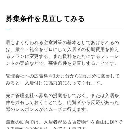
募集条件を見直してみる
最もよく行われる空室対策の基本としてあげられるの
は、
敷金
・
礼金
をゼロにして入居者の初期費用を抑え
るプランに変更する、また賃料をただにする
フリーレ
ント
の実施などで、募集条件を見直しすることです。
管理会社
への広告料を1カ月分から2カ月分に変更して
みると、入居付けに協力的になってくれます。
先に
管理会社
へ募集の提案をしておく、または入居条
件を共有しておくことでも、
内覧
者から反応があった
際のレスポンスがスムーズに行えます。
最近の動向では、入居者が築古賃貸物件を自由にDIYで
きる物件などがあり、とても人気です。