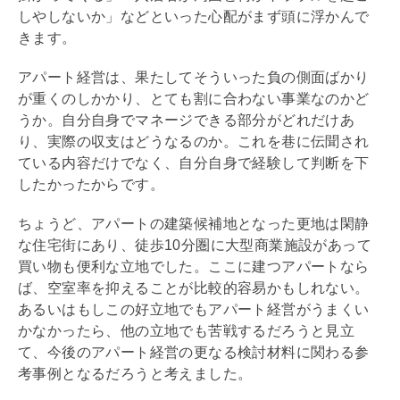
しやしないか」などといった心配がまず頭に浮かんで
きます。
アパート経営は、果たしてそういった負の側面ばかり
が重くのしかかり、とても割に合わない事業なのかど
うか。自分自身でマネージできる部分がどれだけあ
り、実際の収支はどうなるのか。これを巷に伝聞され
ている内容だけでなく、自分自身で経験して判断を下
したかったからです。
ちょうど、アパートの建築候補地となった更地は閑静
な住宅街にあり、徒歩10分圏に大型商業施設があって
買い物も便利な立地でした。ここに建つアパートなら
ば、空室率を抑えることが比較的容易かもしれない。
あるいはもしこの好立地でもアパート経営がうまくい
かなかったら、他の立地でも苦戦するだろうと見立
て、今後のアパート経営の更なる検討材料に関わる参
考事例となるだろうと考えました。