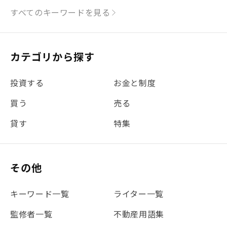
#シミュレーション
#まちの住みやすさ発見！
すべてのキーワードを見る
#リフォーム
#iDeCo
#税理士中井の課税ルール解説
#理想の暮らし
カテゴリから探す
#金利
#経費
#相続
#不動産購入
#相続税
投資する
お金と制度
#REIT
#新型コロナ
#ETF
#固定資産税
買う
売る
#団体信用生命保険
#贈与税
#災害に備える
貸す
特集
#書類
#リスク分散
#リノシーチャンネル
#DIY
#保険
#賃貸管理
#東京
#ワンルーム
#利回り
その他
#不動産投資体験レポ
#FX
#JR山手線
#建物管理
#地震対策
#セミナー
#渋谷
#ふるさと納税
キーワード一覧
ライター一覧
#法人化
#クラウドファンディング
#JR京浜東北線
監修者一覧
不動産用語集