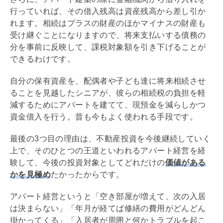
行っていれば、その借入残高は資産残高から差し引か
れます。相続はプラスの財産のほかマイナスの財産も
受け継ぐことになりますので、将来支払いする
債務
の
分を事前に反映して、課税対象額を引き下げることが
できるわけです。
自分の保有資産を、配偶者や子ども達に将来相続させ
ることを見越したシニアが、彼らの
相続税
の負担を軽
減するためにアパートを建てて、現預金を減らしかつ
資金借入を行う。昔も今もよく使われる手段です。
最後の3つ目の理由は、不動産投資を今後継続していく
上で、そのひとつの王道といわれるアパート経営を経
験して、今後の投資対象としてどれだけの
価値がある
かを見極め
たかったからです。
アパート経営というと「空き部屋が増えて、次の入居
は決まらない」「年月が経てば修繕の費用がどんどん
掛かってくる」「入居者が周囲と何かトラブルを起こ