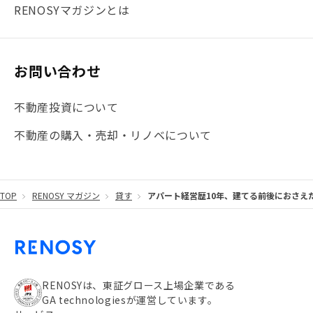
#まとめ
#融資
#目黒
#相続わかるラボ
#横浜
RENOSYマガジンとは
#大阪
#JR総武線
#東京メトロ日比谷線
#手数料
#マイナンバー
#PropTech特集
#港区
お問い合わせ
#海外不動産投資
#攻めのマンション管理
不動産投資について
#JR湘南新宿ライン
#池袋
#不動産投資の基本
不動産の購入・売却・リノベについて
#20代
#都営浅草線
#東急東横線
#東京メトロ有楽町線
#自己資金
#品川
TOP
RENOSY マガジン
貸す
アパート経営歴10年、建てる前後におさえ
#都営大江戸線
#都営三田線
#不労所得
#アパート経営
#住人目線の街案内
#私の資産ポートフォリオ
#新宿
#わたしのリノベーションストーリー
#JR横須賀線
RENOSYは、東証グロース上場企業である
GA technologiesが運営しています。
#東京メトロ副都心線
#JR常磐線