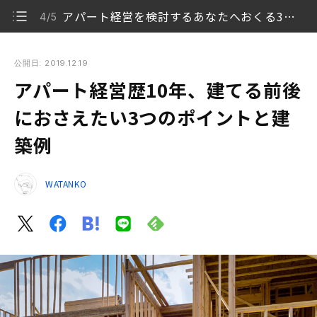
アパート経営を検討するあなたへおくる3つのアドバイス
4/5
アパート経営歴10年、建てる前後におさえたい3つのポイント
と建築例
公開日: 2019.12.19
アパート経営歴10年、建てる前後
アパート経営を決めた3つの理由
1/5
におさえたい3つのポイントと建
アパートの建築にあたって凝らした工夫
2/5
築例
アパート経営を始めて10年
3/5
WATANKO
アパート経営を検討するあなたへおくる3つのアドバ
4/5
イス
次回予告
5/5