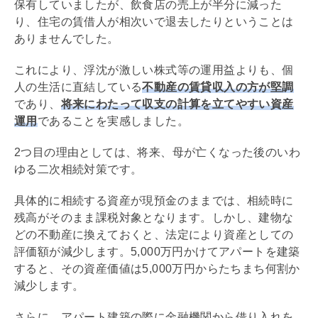
保有していましたが、飲食店の売上が半分に減った
り、住宅の賃借人が相次いで退去したりということは
ありませんでした。
これにより、浮沈が激しい株式等の運用益よりも、個
人の生活に直結している
不動産の賃貸収入の方が堅調
であり、
将来にわたって収支の計算を立てやすい資産
運用
であることを実感しました。
2つ目の理由としては、将来、母が亡くなった後のいわ
ゆる二次相続対策です。
具体的に相続する資産が現預金のままでは、相続時に
残高がそのまま課税対象となります。しかし、建物な
どの不動産に換えておくと、法定により資産としての
評価額が減少します。5,000万円かけてアパートを建築
すると、その資産価値は5,000万円からたちまち何割か
減少します。
さらに、アパート建築の際に金融機関から借り入れを