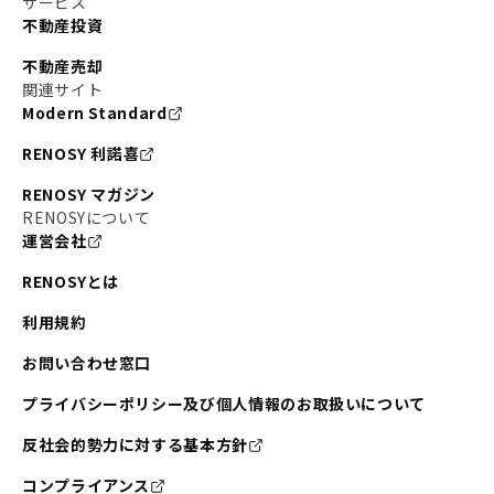
サービス
不動産投資
#東京メトロ銀座線
#JR中央線
不動産売却
#東京メトロ半蔵門線
#江東区
#六本木
関連サイト
Modern Standard
#不動産投資の始め方
#エリア未来ナビ
#武蔵小杉
RENOSY 利諾喜
#リノベで家ができるまで
#東急目黒線
#JR埼京線
RENOSY マガジン
#日暮里・舎人ライナー
#京成本線
#日暮里
RENOSYについて
運営会社
#東京メトロ千代田線
#東武伊勢崎線
#赤坂
RENOSYとは
#錦糸町
#両国
#東京メトロ南北線
#宅建
利用規約
#大田区
#中央区
#RENOSYルームツアー
#品川区
お問い合わせ窓口
#川崎
#東急池上線
#JR南武線
プライバシーポリシー及び個人情報のお取扱いについて
#東京メトロ丸ノ内線
#オリンピック
反社会的勢力に対する基本方針
#つくばエクスプレス
#恵比寿
#京王井の頭線
コンプライアンス