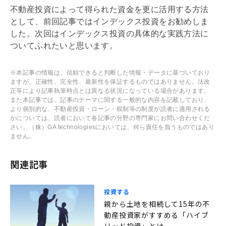
不動産投資によって得られた資金を更に活用する方法
として、前回記事ではインデックス投資をお勧めしま
した。次回はインデックス投資の具体的な実践方法に
ついてふれたいと思います。
※本記事の情報は、信頼できると判断した情報・データに基づいており
ますが、正確性、完全性、最新性を保証するものではありません。法改
正等により記事執筆時点とは異なる状況になっている場合があります。
また本記事では、記事のテーマに関する一般的な内容を記載しており、
より個別的な、不動産投資・ローン・税制等の制度が読者に適用される
かについては、読者において各記事の分野の専門家にお問い合わせくだ
さい。（株）GA technologiesにおいては、何ら責任を負うものではあり
ません。
関連記事
投資する
親から土地を相続して15年の不
動産投資家がすすめる「ハイブ
リッド投資」とは