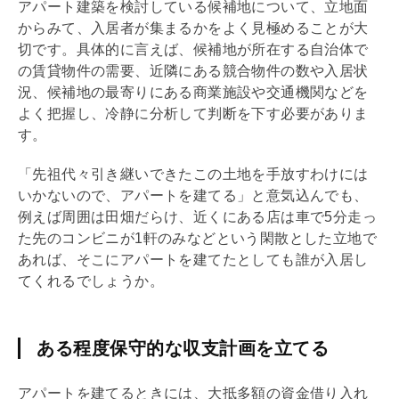
アパート建築を検討している候補地について、立地面
からみて、入居者が集まるかをよく見極めることが大
切です。具体的に言えば、候補地が所在する自治体で
の賃貸物件の需要、近隣にある競合物件の数や入居状
況、候補地の最寄りにある商業施設や交通機関などを
よく把握し、冷静に分析して判断を下す必要がありま
す。
「先祖代々引き継いできたこの土地を手放すわけには
いかないので、アパートを建てる」と意気込んでも、
例えば周囲は田畑だらけ、近くにある店は車で5分走っ
た先のコンビニが1軒のみなどという閑散とした立地で
あれば、そこにアパートを建てたとしても誰が入居し
てくれるでしょうか。
ある程度保守的な収支計画を立てる
アパートを建てるときには、大抵多額の資金借り入れ