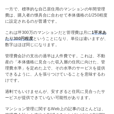
一方で、標準的な自己居住用のマンションの年間
管理
費
は、購入者の懐具合に合わせて本体価格の1/250程度
に設定されるのが普通です。
これは坪300万のマンションだと
管理費
は月に
1平米あ
たり300円程度
ということになり、単位は違いますが、
数字はほぼ同じになります。
管理費
会計の支出の過半は人件費です。これは、不動
産の「本体価格に見合った収入層の住民に向けた、
管
理費
水準」を定めた上で、その水準のサービスを提供
できるように、人を張りつけていることを意味するわ
けです。
過剰でもいけませんが、安すぎると住民に見合ったサ
ービスが提供できていない可能性があります。
マンション管理に関するWeb上の記事のほとんどは、