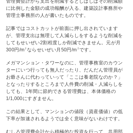
管理費
会計から支出を削減するとしばしばその削減額
に比例した金額の成功報酬が入る、建築設計事務所や
管理士事務所の人が書いたものです。
記事ではコストカットが前面に押し出されています
が、管理支出は無理して人減らしをするような削減を
してもせいぜい2割程度しか削減できません。元が月
300円/m
ならせいぜい月50円/m
です。
2
2
メガマンション・タワーなのに、管理事務室のカウン
ターにいつ行っても無人だったり、だんだん管理員が
お爺さんに代わっていって「ここは養老院なのか？」
となったりするところまで人件費の削減・人減らしを
しても、1年間に節約できる
管理費
は、本体価格の
1/1,000にすぎません。
この結果として、マンションの値段（資産価値）の低
下率が加速されるようでは全く意味がないわけです。
むしろ
管理費
会計から積極的な投資を行って、共用部