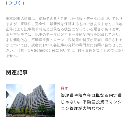
(
つづく
）
※本記事の情報は、信頼できると判断した情報・データに基づいており
ますが、正確性、完全性、最新性を保証するものではありません。法改
正等により記事執筆時点とは異なる状況になっている場合があります。
また本記事では、記事のテーマに関する一般的な内容を記載しており、
より個別的な、不動産投資・ローン・税制等の制度が読者に適用される
かについては、読者において各記事の分野の専門家にお問い合わせくだ
さい。（株）GA technologiesにおいては、何ら責任を負うものではあり
ません。
関連記事
貸す
管理費や積立金は単なる固定費
じゃない。不動産投資でマンシ
ョン管理が大切なわけ