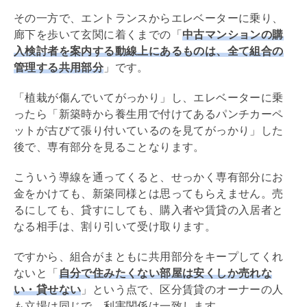
その一方で、エントランスからエレベーターに乗り、
廊下を歩いて玄関に着くまでの「
中古マンションの購
入検討者を案内する動線上にあるものは、全て組合の
管理する共用部分
」です。
「植栽が傷んでいてがっかり」し、エレベーターに乗
ったら「新築時から
養生
用で付けてあるパンチカーペ
ットが古びて張り付いているのを見てがっかり」した
後で、専有部分を見ることなります。
こういう導線を通ってくると、せっかく専有部分にお
金をかけても、新築同様とは思ってもらえません。売
るにしても、貸すにしても、購入者や賃貸の入居者と
なる相手は、割り引いて受け取ります。
ですから、組合がまともに共用部分をキープしてくれ
ないと「
自分で住みたくない部屋は安くしか売れな
い・貸せない
」という点で、区分賃貸のオーナーの人
も立場は同じで、利害関係は一致します。