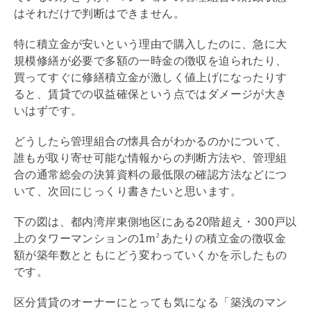
はそれだけで判断はできません。
特に積立金が安いという理由で購入したのに、急に大
規模修繕が必要で多額の一時金の徴収を迫られたり、
買ってすぐに
修繕積立金
が激しく値上げになったりす
ると、賃貸での収益確保という点ではダメージが大き
いはずです。
どうしたら
管理組合
の懐具合がわかるのかについて、
誰もが取り寄せ可能な情報からの判断方法や、
管理組
合
の通常総会の決算資料の最低限の確認方法などにつ
いて、次回にじっくり書きたいと思います。
下の図は、都内湾岸東側地区にある20階超え・300戸以
上のタワーマンションの1m
あたりの積立金の徴収金
2
額が
築年数
とともにどう変わっていくかを示したもの
です。
区分賃貸のオーナーにとっても気になる「築浅のマン