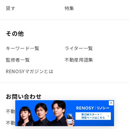
貸す
特集
#書類
#リスク分散
#リノシーチャンネル
#DIY
#保険
#賃貸管理
#東京
#ワンルーム
#利回り
その他
#不動産投資体験レポ
#FX
#JR山手線
#建物管理
#地震対策
#セミナー
#渋谷
#ふるさと納税
キーワード一覧
ライター一覧
#法人化
#クラウドファンディング
#JR京浜東北線
監修者一覧
不動産用語集
#まとめ
#融資
#目黒
#相続わかるラボ
#横浜
RENOSYマガジンとは
#大阪
#JR総武線
#東京メトロ日比谷線
#手数料
#マイナンバー
#PropTech特集
#港区
お問い合わせ
#海外不動産投資
#攻めのマンション管理
不動産投資について
#JR湘南新宿ライン
#池袋
#不動産投資の基本
不動産の購入・売却・リノベについて
#20代
#都営浅草線
#東急東横線