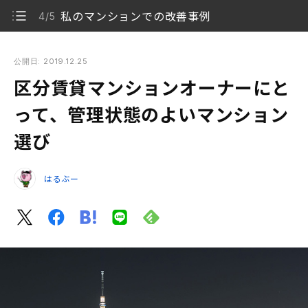
私のマンションでの改善事例
4/5
区分賃貸マンションオーナーにとって、管理状態のよいマンシ
ョン選び
公開日: 2019.12.25
区分賃貸マンションオーナーにと
自己居住と区分賃貸オーナーの利害関係は同じ
1/5
って、管理状態のよいマンション
資産価値の劣化をくいとめる管理
2/5
選び
買うかどうか、訪問時の管理状態チェックポイント
3/5
はるぶー
私のマンションでの改善事例
4/5
管理費や積立金は足りているかどうか？
5/5