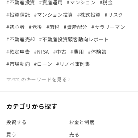
#不動産投資
#資産運用
#マンション
#税金
#投資信託
#マンション投資
#株式投資
#リスク
#初心者
#老後
#節税
#資産配分
#サラリーマン
#不動産売却
#不動産投資顧客動向レポート
#確定申告
#NISA
#中古
#費用
#体験談
#市場動向
#ローン
#リノベ事例集
#シミュレーション
#まちの住みやすさ発見！
すべてのキーワードを見る
#リフォーム
#iDeCo
#税理士中井の課税ルール解説
#理想の暮らし
カテゴリから探す
#金利
#経費
#相続
#不動産購入
#相続税
投資する
お金と制度
#REIT
#新型コロナ
#ETF
#固定資産税
買う
売る
#団体信用生命保険
#贈与税
#災害に備える