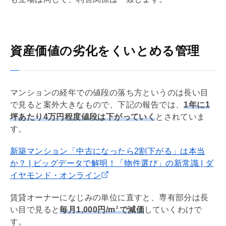
資産価値の劣化をくいとめる管理
マンションの経年での値段の落ち方というのは長い目
で見ると案外大きなもので、下記の報告では、
1年に1
坪あたり4万円程度値段は下がっていく
とされていま
す。
新築マンション「中古になったら2割下がる」は本当
か？ | ビッグデータで解明！「物件選び」の新常識 | ダ
イヤモンド・オンライン
賃貸オーナーになじみの単位に直すと、専有部分は長
い目で見ると
毎月1,000円/m
で減価
していくわけで
2
す。