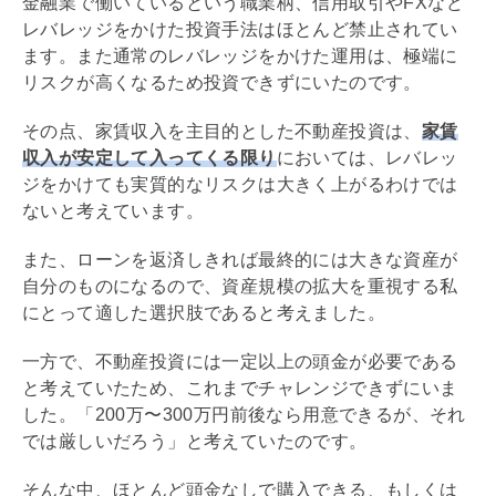
金融業で働いているという職業柄、
信用取引
やFXなど
レバレッジ
をかけた投資手法はほとんど禁止されてい
ます。また通常の
レバレッジ
をかけた運用は、極端に
リスクが高くなるため投資できずにいたのです。
その点、家賃収入を主目的とした不動産投資は、
家賃
収入が安定して入ってくる限り
においては、
レバレッ
ジ
をかけても実質的なリスクは大きく上がるわけでは
ないと考えています。
また、ローンを返済しきれば最終的には大きな資産が
自分のものになるので、資産規模の拡大を重視する私
にとって適した選択肢であると考えました。
一方で、不動産投資には一定以上の頭金が必要である
と考えていたため、これまでチャレンジできずにいま
した。「200万〜300万円前後なら用意できるが、それ
では厳しいだろう」と考えていたのです。
そんな中、ほとんど頭金なしで購入できる、もしくは