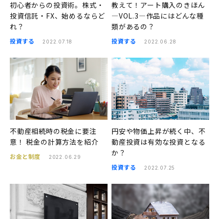
初心者からの投資術。株式・
教えて！アート購入のきほん
投資信託・FX、始めるならど
―VOL.3―作品にはどんな種
れ？
類があるの？
投資する
投資する
2022.07.18
2022.06.28
不動産相続時の税金に要注
円安や物価上昇が続く中、不
意！ 税金の計算方法を紹介
動産投資は有効な投資となる
か？
お金と制度
2022.06.29
投資する
2022.07.25