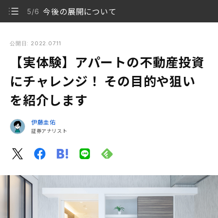
今後の展開について
5/6
【実体験】アパートの不動産投資にチャレンジ！ その目的や狙
いを紹介します
公開日: 2022.07.11
【実体験】アパートの不動産投資
投資先の分散と将来の資産拡大のため、不動産投資を
1/6
検討
にチャレンジ！ その目的や狙い
を紹介します
複数の営業を受けて、投資物件を検討
2/6
大阪圏のアパート購入を決定
3/6
伊藤圭佑
証券アナリスト
完成しないと物件の本体を見られないのは新築物件
4/6
のネック
今後の展開について
5/6
不動産投資の目的を明確にすることが大切
6/6