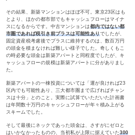
その結果、新築マンションはほぼ不可。東京23区はも
とより、ほかの都市部でもキャッシュフローはマイナ
スになるからです。中古マンションは
都内ではない都
市圏であれば税引き前プラスは可能性あり
でしたが、
固定資産税
考慮後でプラスに維持するのは、数百万円
の頭金を積まなければ難しい様子でした。奇しくもこ
の時必要な頭金は新築アパートと同程度でしたが、キ
ャッシュフローの規模は新築アパートに分がありまし
た。
新築アパートの一棟投資については「運が良ければ23
区内でも可能性あり、三大都市圏まで広げればチャン
スは十分」とのこと。実際に試算でいただいた計画書
は年間数十万円のキャッシュフローが年々積み上がる
スキームでした。
そして最後にネックであった頭金は、さすがにゼロと
はいかなかったものの、当初私が上限に据えていた
300