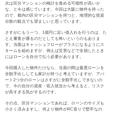
次は区分マンションの検討を進める可能性が高いか
な、と今は感じています。今回は大阪に物件を持った
ので、都内の区分マンションを持つと、地理的な投資
分散の観点でも望ましいと思っています。
さすがにもう一つ、1億円に近い借入れを行うのは、た
とえ審査が通るのだとしても怖いというのもありま
す。当面はキャッシュフローがプラスになるようにス
キームを組めますが、例えば災害などで全損したとき
にはローンを自分で払う必要があります。
今回購入した物件だけなら、当面の間は最悪ローンを
全額手出ししても家計が持つと考えていますが、アパ
ート2つ分のローンはさすがに全額手出しできないの
で、今の自分の資産・収入状況から考えると、リスク
が高すぎる気がするのです。
その点、区分マンションであれば、ローンのサイズも
小さく済みますし、何より物件が
RC造
りで堅牢なの