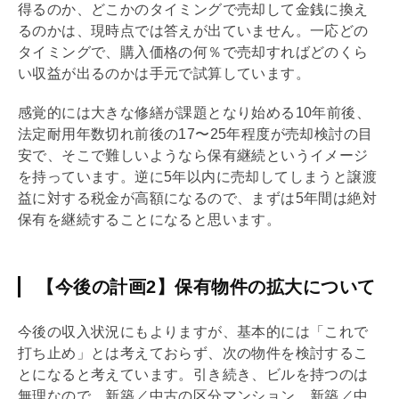
得るのか、どこかのタイミングで売却して金銭に換え
るのかは、現時点では答えが出ていません。一応どの
タイミングで、購入価格の何％で売却すればどのくら
い収益が出るのかは手元で試算しています。
感覚的には大きな修繕が課題となり始める10年前後、
法定耐用年数切れ前後の17〜25年程度が売却検討の目
安で、そこで難しいようなら保有継続というイメージ
を持っています。逆に5年以内に売却してしまうと譲渡
益に対する税金が高額になるので、まずは5年間は絶対
保有を継続することになると思います。
【今後の計画2】保有物件の拡大について
今後の収入状況にもよりますが、基本的には「これで
打ち止め」とは考えておらず、次の物件を検討するこ
とになると考えています。引き続き、ビルを持つのは
無理なので、新築／中古の区分マンション、新築／中