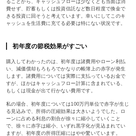
ることから、キャッシュフローは少なくとも当面は消
費せず、貯蓄もしくは投資信託など数日程度で換金で
きる投資に回そうと考えています。幸いにしてこのキ
ャッシュを生活費に充てる必要は特にない状況です。
初年度の節税効果がすごい
購入してわかったのは、初年度は諸費用やローン利払
い、
減価償却
もろもろでかなりの帳簿上の赤字が発生
します。諸費用については実際に支払っているお金で
すが、ほかはキャッシュフロー計算に含まれている、
もしくは現金が出て行かない費用です。
私の場合、初年度については100万円単位で赤字が生じ
る見込みで、所得の圧縮効果は大きいようでした。ロ
ーンに占める利息の割合が徐々に縮小していくこと
で、徐々に赤字は縮小、いずれ黒字化が見込まれてい
ますが、初年度の所得圧縮にはやや驚いています。