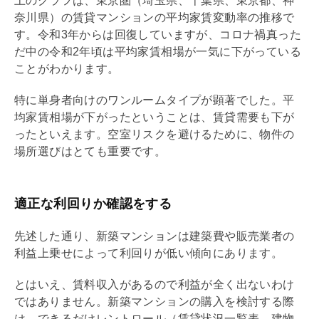
上のグラフは、東京圏（埼玉県、千葉県、東京都、神
奈川県）の賃貸マンションの平均家賃変動率の推移で
す。令和3年からは回復していますが、コロナ禍真った
だ中の令和2年頃は平均家賃相場が一気に下がっている
ことがわかります。
特に単身者向けのワンルームタイプが顕著でした。平
均家賃相場が下がったということは、賃貸需要も下が
ったといえます。空室リスクを避けるために、物件の
場所選びはとても重要です。
適正な利回りか確認をする
先述した通り、新築マンションは建築費や販売業者の
利益上乗せによって
利回り
が低い傾向にあります。
とはいえ、賃料収入があるので利益が全く出ないわけ
ではありません。新築マンションの購入を検討する際
は、できるだけ
レントロール
（賃貸状況一覧表。建物