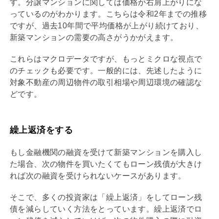
す。分譲マンションに関しては価格が右肩上がりにな
っているのがわかります。こちらは令和2年までの推移
ですが、過去10年間で平均価格が上がり続けており、
新築マンションの需要の高さがうかがえます。
これらはマクロデータですが、もっとミクロな視点で
のチェックも必要です。一般的には、先述したように
対象不動産の周辺物件の取引相場や周辺環境の確認な
どです。
繰上返済をする
もし金融機関の融資を受けて新築マンションを購入し
た場合、次の物件を買いたくてもローン
残債
が大きけ
れば次の融資を受けられないケースがあります。
そこで、多くの投資家は「
繰上返済
」をしてローン
残
債
を減らしていく方法をとっています。
繰上返済
でロ