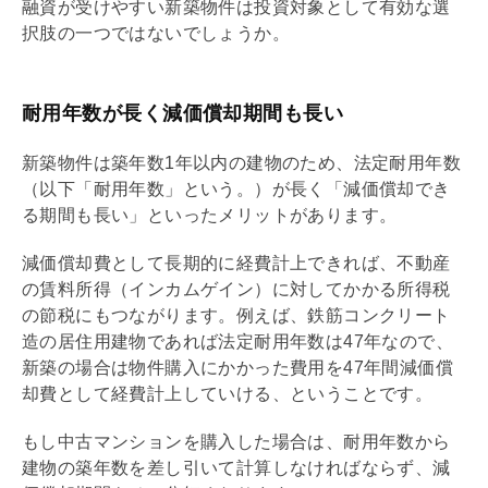
融資が受けやすい新築物件は投資対象として有効な選
択肢の一つではないでしょうか。
耐用年数が長く減価償却期間も長い
新築物件は
築年数
1年以内の建物のため、法定耐用年数
（以下「耐用年数」という。）が長く「
減価償却
でき
る期間も長い」といったメリットがあります。
減価償却
費として長期的に経費計上できれば、不動産
の賃料所得（
インカムゲイン
）に対してかかる所得税
の節税にもつながります。例えば、鉄筋コンクリート
造の居住用建物であれば法定耐用年数は47年なので、
新築の場合は物件購入にかかった費用を47年間
減価償
却
費として経費計上していける、ということです。
もし中古マンションを購入した場合は、耐用年数から
建物の
築年数
を差し引いて計算しなければならず、
減