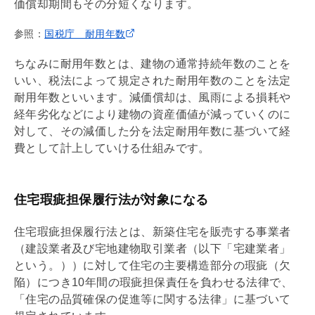
価償却
期間もその分短くなります。
参照：
国税庁 耐用年数
ちなみに耐用年数とは、建物の通常持続年数のことを
いい、税法によって規定された耐用年数のことを法定
耐用年数といいます。
減価償却
は、風雨による損耗や
経年劣化などにより建物の資産価値が減っていくのに
対して、その減価した分を法定耐用年数に基づいて経
費として計上していける仕組みです。
住宅瑕疵担保履行法が対象になる
住宅瑕疵担保履行法とは、新築住宅を販売する事業者
（建設業者及び
宅地建物取引業者
（以下「宅建業者」
という。））に対して住宅の主要構造部分の瑕疵（欠
陥）につき10年間の
瑕疵担保責任
を負わせる法律で、
「住宅の品質確保の促進等に関する法律」に基づいて