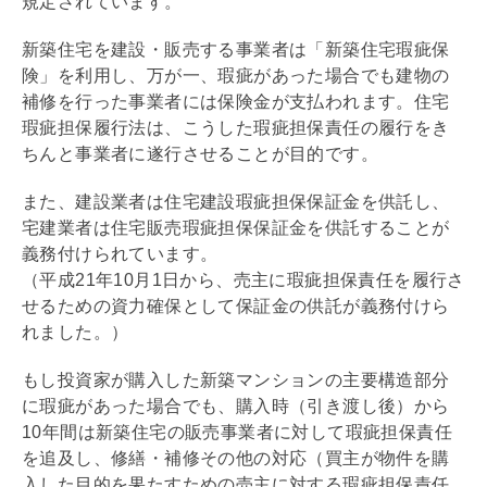
規定されています。
新築住宅を建設・販売する事業者は「新築住宅瑕疵保
険」を利用し、万が一、瑕疵があった場合でも建物の
補修を行った事業者には保険金が支払われます。住宅
瑕疵担保履行法は、こうした
瑕疵担保責任
の履行をき
ちんと事業者に遂行させることが目的です。
また、建設業者は住宅建設瑕疵担保保証金を供託し、
宅建業者は住宅販売瑕疵担保保証金を供託することが
義務付けられています。
（平成21年10月1日から、売主に
瑕疵担保責任
を履行さ
せるための資力確保として保証金の供託が義務付けら
れました。）
もし投資家が購入した新築マンションの主要構造部分
に瑕疵があった場合でも、購入時（引き渡し後）から
10年間は新築住宅の販売事業者に対して
瑕疵担保責任
を追及し、修繕・補修その他の対応（買主が物件を購
入した目的を果たすための売主に対する
瑕疵担保責任