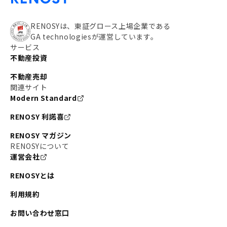
#私の資産ポートフォリオ
#新宿
#わたしのリノベーションストーリー
#JR横須賀線
RENOSYは、東証グロース上場企業である
GA technologiesが運営しています。
#東京メトロ副都心線
#JR常磐線
サービス
不動産投資
#東京メトロ銀座線
#JR中央線
不動産売却
#東京メトロ半蔵門線
#江東区
#六本木
関連サイト
Modern Standard
#不動産投資の始め方
#エリア未来ナビ
#武蔵小杉
RENOSY 利諾喜
#リノベで家ができるまで
#東急目黒線
#JR埼京線
RENOSY マガジン
#日暮里・舎人ライナー
#京成本線
#日暮里
RENOSYについて
運営会社
#東京メトロ千代田線
#東武伊勢崎線
#赤坂
RENOSYとは
#錦糸町
#両国
#東京メトロ南北線
#宅建
利用規約
#大田区
#中央区
#RENOSYルームツアー
#品川区
お問い合わせ窓口