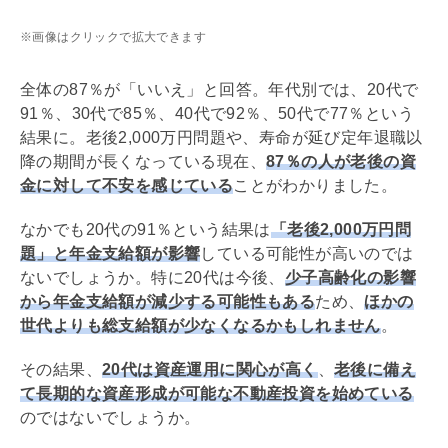
※画像はクリックで拡大できます
全体の87％が「いいえ」と回答。年代別では、20代で
91％、30代で85％、40代で92％、50代で77％という
結果に。老後2,000万円問題や、寿命が延び定年退職以
降の期間が長くなっている現在、
87％の人が老後の資
金に対して不安を感じている
ことがわかりました。
なかでも20代の91％という結果は
「老後2,000万円問
題」と年金支給額が影響
している可能性が高いのでは
ないでしょうか。特に20代は今後、
少子高齢化の影響
から年金支給額が減少する可能性もある
ため、
ほかの
世代よりも総支給額が少なくなるかもしれません
。
その結果、
20代は資産運用に関心が高く
、
老後に備え
て長期的な資産形成が可能な不動産投資を始めている
のではないでしょうか。