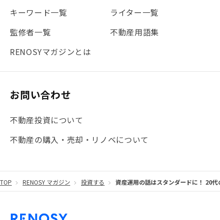
#地震対策
#セミナー
#渋谷
#ふるさと納税
キーワード一覧
ライター一覧
#法人化
#クラウドファンディング
#JR京浜東北線
監修者一覧
不動産用語集
#まとめ
#融資
#目黒
#相続わかるラボ
#横浜
RENOSYマガジンとは
#大阪
#JR総武線
#東京メトロ日比谷線
#手数料
#マイナンバー
#PropTech特集
#港区
お問い合わせ
#海外不動産投資
#攻めのマンション管理
不動産投資について
#JR湘南新宿ライン
#池袋
#不動産投資の基本
不動産の購入・売却・リノベについて
#20代
#都営浅草線
#東急東横線
#東京メトロ有楽町線
#自己資金
#品川
TOP
RENOSY マガジン
投資する
資産運用の話はスタンダードに！ 20
#都営大江戸線
#都営三田線
#不労所得
#アパート経営
#住人目線の街案内