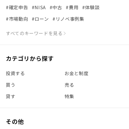
#確定申告
#NISA
#中古
#費用
#体験談
#市場動向
#ローン
#リノベ事例集
#シミュレーション
#まちの住みやすさ発見！
すべてのキーワードを見る
#リフォーム
#iDeCo
#税理士中井の課税ルール解説
#理想の暮らし
カテゴリから探す
#金利
#経費
#相続
#不動産購入
#相続税
投資する
お金と制度
#REIT
#新型コロナ
#ETF
#固定資産税
買う
売る
#団体信用生命保険
#贈与税
#災害に備える
貸す
特集
#書類
#リスク分散
#リノシーチャンネル
#DIY
#保険
#賃貸管理
#東京
#ワンルーム
#利回り
その他
#不動産投資体験レポ
#FX
#JR山手線
#建物管理