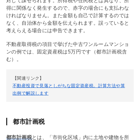
対して課せられます。所得税や住民税とは異なり、所
得に関係なく発生するので、赤字の場合にも支払わな
ければなりません。また金額も自己で計算するのでは
なく、自治体から金額を伝えられます。誤っていると
考えらえる場合には申告できます。
不動産取得税
の項目で挙げた中古ワンルームマンショ
ンの例では、
固定資産税
は5万円です（
都市計画
税含
む）。
【関連リンク】
不動産投資で見落としがちな固定資産税。計算方法や算
出例で解説します
都市計画税
都市計画
税
とは、「
市街化区域
」内に土地や建物を所