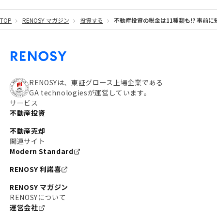
#東京メトロ有楽町線
#自己資金
#品川
TOP
RENOSY マガジン
投資する
不動産投資の税金は11種類も!? 事前
#都営大江戸線
#都営三田線
#不労所得
#アパート経営
#住人目線の街案内
#私の資産ポートフォリオ
#新宿
#わたしのリノベーションストーリー
#JR横須賀線
RENOSYは、東証グロース上場企業である
GA technologiesが運営しています。
#東京メトロ副都心線
#JR常磐線
サービス
不動産投資
#東京メトロ銀座線
#JR中央線
不動産売却
#東京メトロ半蔵門線
#江東区
#六本木
関連サイト
Modern Standard
#不動産投資の始め方
#エリア未来ナビ
#武蔵小杉
RENOSY 利諾喜
#リノベで家ができるまで
#東急目黒線
#JR埼京線
RENOSY マガジン
#日暮里・舎人ライナー
#京成本線
#日暮里
RENOSYについて
運営会社