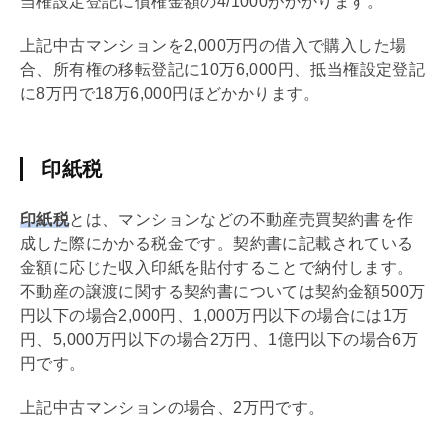
当権
設定登記に
債権
金額の4/1000がかかります。
上記中古マンションを2,000万円の借入で購入した場
合、所有権の
移転登記
に10万6,000円、
抵当権
設定登記
に8万円で18万6,000円ほどかかります。
印紙税
印紙税
とは、マンションなどの不動産
売買契約
書を作
成した際にかかる税金です。契約書に記載されている
金額に応じた収入印紙を貼付することで納付します。
不動産の譲渡に関する契約書については契約金額500万
円以下の場合2,000円、1,000万円以下の場合には1
万
円、5,000万円以下の場合2
万
円、1億円以下の場合6
万
円です。
上記中古マンションの場合、2
万
円です。