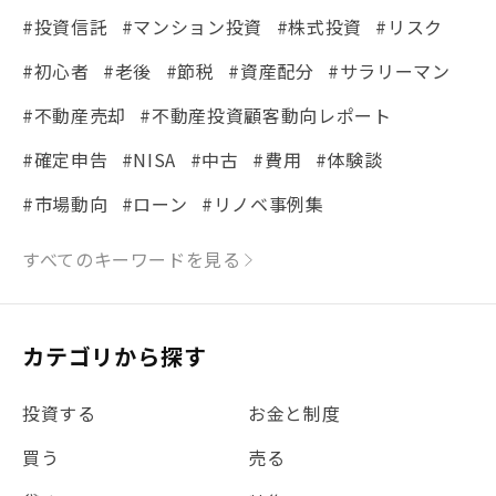
#投資信託
#マンション投資
#株式投資
#リスク
#初心者
#老後
#節税
#資産配分
#サラリーマン
#不動産売却
#不動産投資顧客動向レポート
#確定申告
#NISA
#中古
#費用
#体験談
#市場動向
#ローン
#リノベ事例集
#シミュレーション
#まちの住みやすさ発見！
すべてのキーワードを見る
#リフォーム
#iDeCo
#税理士中井の課税ルール解説
#理想の暮らし
カテゴリから探す
#金利
#経費
#相続
#不動産購入
#相続税
投資する
お金と制度
#REIT
#新型コロナ
#ETF
#固定資産税
買う
売る
#団体信用生命保険
#贈与税
#災害に備える