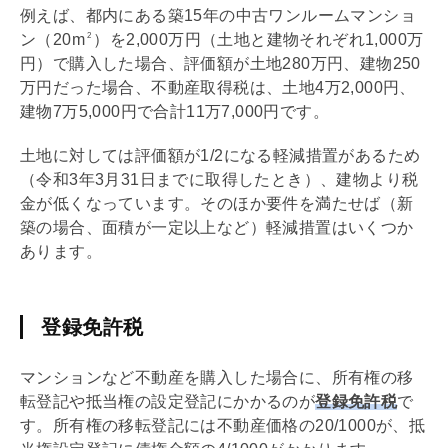
例えば、都内にある築15年の中古ワンルームマンショ
ン（20m
）を2,000万円（土地と建物それぞれ1,000万
2
円）で購入した場合、評価額が土地280万円、建物250
万円だった場合、
不動産取得税
は、土地4
万
2,000円、
建物7
万
5,000円で合計11万7,000円です。
土地に対しては評価額が1/2になる軽減措置があるため
（令和3年3月31日までに取得したとき）、建物より税
金が低くなっています。そのほか要件を満たせば（新
築の場合、面積が一定以上など）軽減措置はいくつか
あります。
登録免許税
マンションなど不動産を購入した場合に、所有権の
移
転登記
や
抵当権
の設定登記にかかるのが
登録免許税
で
す。所有権の
移転登記
には不動産価格の20/1000が、
抵