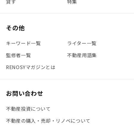
貸す
特集
#書類
#リスク分散
#リノシーチャンネル
#DIY
#保険
#賃貸管理
#東京
#ワンルーム
#利回り
その他
#不動産投資体験レポ
#FX
#JR山手線
#建物管理
#地震対策
#セミナー
#渋谷
#ふるさと納税
キーワード一覧
ライター一覧
#法人化
#クラウドファンディング
#JR京浜東北線
監修者一覧
不動産用語集
#まとめ
#融資
#目黒
#相続わかるラボ
#横浜
RENOSYマガジンとは
#大阪
#JR総武線
#東京メトロ日比谷線
#手数料
#マイナンバー
#PropTech特集
#港区
お問い合わせ
#海外不動産投資
#攻めのマンション管理
不動産投資について
#JR湘南新宿ライン
#池袋
#不動産投資の基本
不動産の購入・売却・リノベについて
#20代
#都営浅草線
#東急東横線