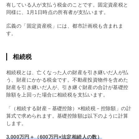
有している人が支払う税金のことです。
固定資産税
と
同様に、1月1日時点の所有者が支払います。
広義の「
固定資産税
」には、
都市計画
税も含まれま
す。
相続税
相続税
とは、亡くなった人の財産を引き継いだ人が払
う、財産にかかる税金です。不動産投資物件を含めた
財産を引き継いだ人が、引き継ぐ財産の合計が
基礎
控
除額を上回った場合に
相続税
を支払います。
「（相続する財産－
基礎
控除）×
相続税
－控除額」の計
算式で求められます。
基礎
控除額は以下のように計算
します。
3,000万円＋（600万円×法定相続人の数）