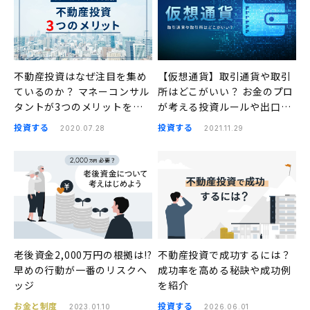
不動産投資はなぜ注目を集め
【仮想通貨】取引通貨や取引
ているのか？ マネーコンサル
所はどこがいい？ お金のプロ
タントが3つのメリットを解
が考える投資ルールや出口戦
説
略の考え方
投資する
投資する
2020.07.28
2021.11.29
老後資金2,000万円の根拠は!?
不動産投資で成功するには？
早めの行動が一番のリスクヘ
成功率を高める秘訣や成功例
ッジ
を紹介
お金と制度
投資する
2023.01.10
2026.06.01