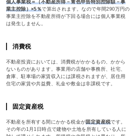
個人事業税＝（不動産所得－
青色申告
特別控除額－事
業主控除）×5％
で算出されます。なので年間290万円の
事業主控除を不動産所得が下回る場合には個人事業税
は発生しません。
消費税
不動産投資においては、
消費税
がかかるもの、かから
ないものがあります。事業用の店舗や事務所、社宅、
倉庫、駐車場の家賃収入には課税されますが、居住用
住宅の家賃や共益費、
礼金
や
敷金
は非課税です。
固定資産税
不動産を所有する間にかかる税金が
固定資産税
です。
その年の1月1日時点で建物や土地を所有している人に