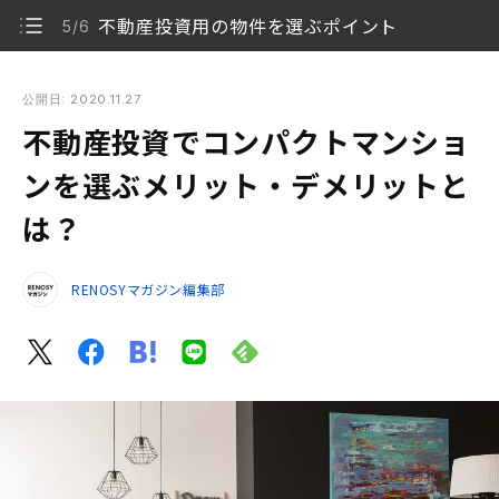
不動産投資用の物件を選ぶポイント
5/6
不動産投資でコンパクトマンションを選ぶメリット・デメリッ
トとは？
公開日: 2020.11.27
不動産投資でコンパクトマンショ
コンパクトマンションの定義とは？
1/6
ンを選ぶメリット・デメリットと
コンパクトマンションが増えた背景
2/6
は？
居住・投資の観点でのコンパクトマンションのメリ
3/6
ット
RENOSYマガジン編集部
コンパクトマンションのデメリット
4/6
不動産投資用の物件を選ぶポイント
5/6
不動産投資には勉強も必要。まずはポイントを押さ
6/6
えよう