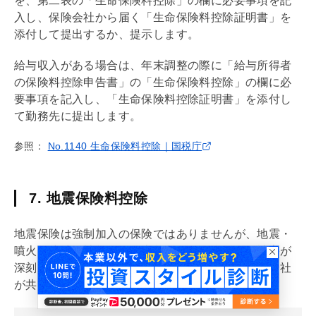
を、第二表の「生命保険料控除」の欄に必要事項を記
入し、保険会社から届く「生命保険料控除証明書」を
添付して提出するか、提示します。
給与収入がある場合は、
年末調整
の際に「給与所得者
の保険料控除申告書」の「生命保険料控除」の欄に必
要事項を記入し、「生命保険料控除証明書」を添付し
て勤務先に提出します。
参照：
No.1140 生命保険料控除｜国税庁
7. 地震保険料控除
地震保険は強制加入の保険ではありませんが、地震・
噴火・津波で被災すると火災などの場合よりも被害が
深刻で広範囲に及びやすいため、国と民間の保険会社
が共同で運営しているものです。