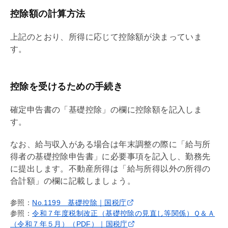
控除額の計算方法
上記のとおり、所得に応じて控除額が決まっていま
す。
控除を受けるための手続き
確定申告書の「
基礎
控除」の欄に控除額を記入しま
す。
なお、給与収入がある場合は
年末調整
の際に「給与所
得者の
基礎
控除申告書」に必要事項を記入し、勤務先
に提出します。不動産所得は「給与所得以外の所得の
合計額」の欄に記載しましょう。
参照：
No.1199 基礎控除｜国税庁
参照：
令和７年度税制改正（基礎控除の見直し等関係）Ｑ＆Ａ
（令和７年５月）（PDF）｜国税庁