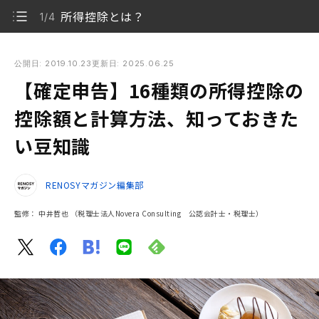
所得控除とは？
1/4
【確定申告】16種類の所得控除の控除額と計算方法、知ってお
きたい豆知識
公開日: 2019.10.23
更新日: 2025.06.25
【確定申告】16種類の所得控除の
所得控除とは？
1/4
控除額と計算方法、知っておきた
所得控除の種類
2/4
い豆知識
所得控除で知っておきたい豆知識
3/4
RENOSYマガジン編集部
まとめ
4/4
監修：
中井哲也
（税理士法人Novera Consulting 公認会計士・税理士）