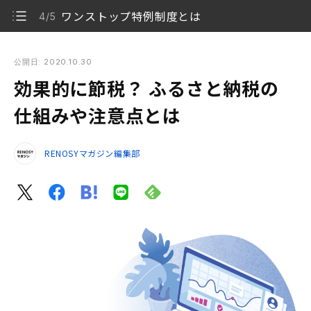
ワンストップ特例制度とは
4/5
効果的に節税？ ふるさと納税の仕組みや注意点とは
公開日: 2020.10.30
効果的に節税？ ふるさと納税の
ふるさと納税で住民税が控除される仕組み
1/5
仕組みや注意点とは
寄付すると住民税・所得税が安くなる？
2/5
RENOSYマガジン編集部
ふるさと納税を利用するといくら控除される？
3/5
ワンストップ特例制度とは
4/5
まとめ
5/5