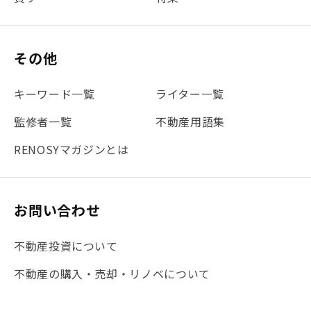
#書類
#リスク分散
#リノシーチャンネル
#DIY
#保険
#賃貸管理
#東京
#ワンルーム
#利回り
その他
#不動産投資体験レポ
#FX
#JR山手線
#建物管理
#地震対策
#セミナー
#渋谷
#ふるさと納税
キーワード一覧
ライター一覧
#法人化
#クラウドファンディング
#JR京浜東北線
監修者一覧
不動産用語集
#まとめ
#融資
#目黒
#相続わかるラボ
#横浜
RENOSYマガジンとは
#大阪
#JR総武線
#東京メトロ日比谷線
#手数料
#マイナンバー
#PropTech特集
#港区
お問い合わせ
#海外不動産投資
#攻めのマンション管理
不動産投資について
#JR湘南新宿ライン
#池袋
#不動産投資の基本
不動産の購入・売却・リノベについて
#20代
#都営浅草線
#東急東横線
#東京メトロ有楽町線
#自己資金
#品川