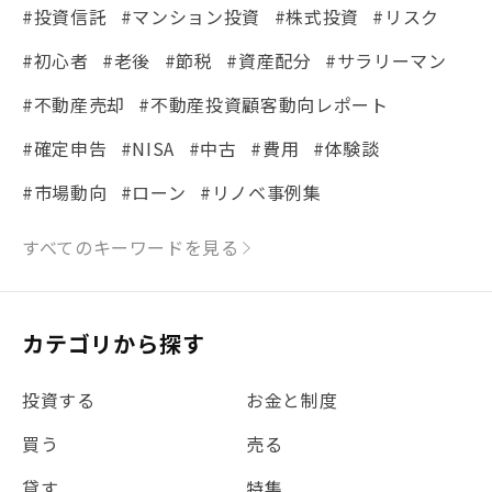
#投資信託
#マンション投資
#株式投資
#リスク
#初心者
#老後
#節税
#資産配分
#サラリーマン
#不動産売却
#不動産投資顧客動向レポート
#確定申告
#NISA
#中古
#費用
#体験談
#市場動向
#ローン
#リノベ事例集
#シミュレーション
#まちの住みやすさ発見！
すべてのキーワードを見る
#リフォーム
#iDeCo
#税理士中井の課税ルール解説
#理想の暮らし
カテゴリから探す
#金利
#経費
#相続
#不動産購入
#相続税
投資する
お金と制度
#REIT
#新型コロナ
#ETF
#固定資産税
買う
売る
#団体信用生命保険
#贈与税
#災害に備える
貸す
特集