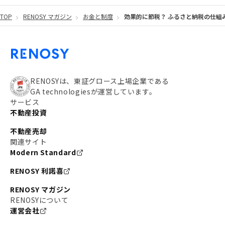
TOP
RENOSY マガジン
お金と制度
効果的に節税？ ふるさと納税の仕組
#都営大江戸線
#都営三田線
#不労所得
#アパート経営
#住人目線の街案内
#私の資産ポートフォリオ
#新宿
#わたしのリノベーションストーリー
#JR横須賀線
RENOSYは、東証グロース上場企業である
GA technologiesが運営しています。
#東京メトロ副都心線
#JR常磐線
サービス
不動産投資
#東京メトロ銀座線
#JR中央線
不動産売却
#東京メトロ半蔵門線
#江東区
#六本木
関連サイト
Modern Standard
#不動産投資の始め方
#エリア未来ナビ
#武蔵小杉
RENOSY 利諾喜
#リノベで家ができるまで
#東急目黒線
#JR埼京線
RENOSY マガジン
#日暮里・舎人ライナー
#京成本線
#日暮里
RENOSYについて
運営会社
#東京メトロ千代田線
#東武伊勢崎線
#赤坂