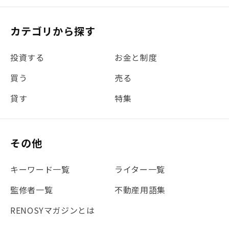
#リフォーム
#iDeCo
#税理士中井の課税ルール解説
#理想の暮らし
カテゴリから探す
#金利
#経費
#相続
#不動産購入
#相続税
投資する
お金と制度
#REIT
#新型コロナ
#ETF
#固定資産税
買う
売る
#団体信用生命保険
#贈与税
#災害に備える
貸す
特集
#書類
#リスク分散
#リノシーチャンネル
#DIY
#保険
#賃貸管理
#東京
#ワンルーム
#利回り
その他
#不動産投資体験レポ
#FX
#JR山手線
#建物管理
#地震対策
#セミナー
#渋谷
#ふるさと納税
キーワード一覧
ライター一覧
#法人化
#クラウドファンディング
#JR京浜東北線
監修者一覧
不動産用語集
#まとめ
#融資
#目黒
#相続わかるラボ
#横浜
RENOSYマガジンとは
#大阪
#JR総武線
#東京メトロ日比谷線
#手数料