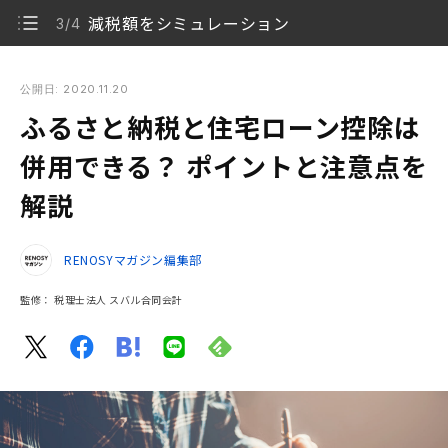
減税額をシミュレーション
3/4
ふるさと納税と住宅ローン控除は併用できる？ ポイントと注意
点を解説
公開日: 2020.11.20
ふるさと納税と住宅ローン控除は
ふるさと納税と住宅ローン控除は併用できる
1/4
併用できる？ ポイントと注意点を
併用時の注意点
2/4
解説
減税額をシミュレーション
3/4
RENOSYマガジン編集部
ふるさと納税の上限への影響も
4/4
監修：
税理士法人 スバル合同会計