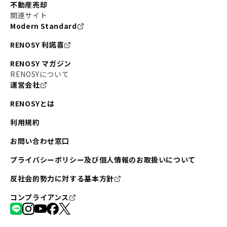
不動産売却
#東京メトロ半蔵門線
#江東区
#六本木
関連サイト
Modern Standard
#不動産投資の始め方
#エリア未来ナビ
#武蔵小杉
RENOSY 利諾喜
#リノベで家ができるまで
#東急目黒線
#JR埼京線
RENOSY マガジン
#日暮里・舎人ライナー
#京成本線
#日暮里
RENOSYについて
運営会社
#東京メトロ千代田線
#東武伊勢崎線
#赤坂
RENOSYとは
#錦糸町
#両国
#東京メトロ南北線
#宅建
利用規約
#大田区
#中央区
#RENOSYルームツアー
#品川区
お問い合わせ窓口
#川崎
#東急池上線
#JR南武線
プライバシーポリシー及び個人情報のお取扱いについて
#東京メトロ丸ノ内線
#オリンピック
反社会的勢力に対する基本方針
#つくばエクスプレス
#恵比寿
#京王井の頭線
コンプライアンス
#東急田園都市線
#広尾
#勝どき
#板橋区