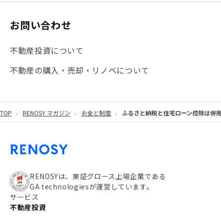
#マイナンバー
#PropTech特集
#港区
お問い合わせ
#海外不動産投資
#攻めのマンション管理
不動産投資について
#JR湘南新宿ライン
#池袋
#不動産投資の基本
不動産の購入・売却・リノベについて
#20代
#都営浅草線
#東急東横線
#東京メトロ有楽町線
#自己資金
#品川
TOP
RENOSY マガジン
お金と制度
ふるさと納税と住宅ローン控除は併用
#都営大江戸線
#都営三田線
#不労所得
#アパート経営
#住人目線の街案内
#私の資産ポートフォリオ
#新宿
#わたしのリノベーションストーリー
#JR横須賀線
RENOSYは、東証グロース上場企業である
GA technologiesが運営しています。
#東京メトロ副都心線
#JR常磐線
サービス
不動産投資
#東京メトロ銀座線
#JR中央線