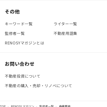
#保険
#賃貸管理
#東京
#ワンルーム
#利回り
その他
#不動産投資体験レポ
#FX
#JR山手線
#建物管理
#地震対策
#セミナー
#渋谷
#ふるさと納税
キーワード一覧
ライター一覧
#法人化
#クラウドファンディング
#JR京浜東北線
監修者一覧
不動産用語集
#まとめ
#融資
#目黒
#相続わかるラボ
#横浜
RENOSYマガジンとは
#大阪
#JR総武線
#東京メトロ日比谷線
#手数料
#マイナンバー
#PropTech特集
#港区
お問い合わせ
#海外不動産投資
#攻めのマンション管理
不動産投資について
#JR湘南新宿ライン
#池袋
#不動産投資の基本
不動産の購入・売却・リノベについて
#20代
#都営浅草線
#東急東横線
#東京メトロ有楽町線
#自己資金
#品川
TOP
RENOSY マガジン
監修者一覧
中井哲也