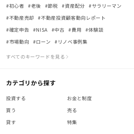
#初心者
#老後
#節税
#資産配分
#サラリーマン
#不動産売却
#不動産投資顧客動向レポート
#確定申告
#NISA
#中古
#費用
#体験談
#市場動向
#ローン
#リノベ事例集
#シミュレーション
#まちの住みやすさ発見！
すべてのキーワードを見る
#リフォーム
#iDeCo
#税理士中井の課税ルール解説
#理想の暮らし
カテゴリから探す
#金利
#経費
#相続
#不動産購入
#相続税
投資する
お金と制度
#REIT
#新型コロナ
#ETF
#固定資産税
買う
売る
#団体信用生命保険
#贈与税
#災害に備える
貸す
特集
#書類
#リスク分散
#リノシーチャンネル
#DIY