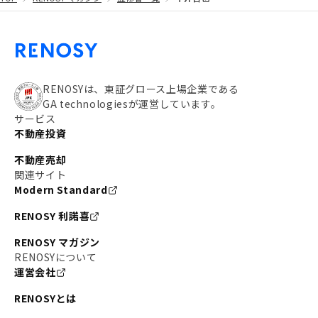
#都営大江戸線
#都営三田線
#不労所得
#アパート経営
#住人目線の街案内
#私の資産ポートフォリオ
#新宿
#わたしのリノベーションストーリー
#JR横須賀線
RENOSYは、東証グロース上場企業である
GA technologiesが運営しています。
#東京メトロ副都心線
#JR常磐線
サービス
不動産投資
#東京メトロ銀座線
#JR中央線
不動産売却
#東京メトロ半蔵門線
#江東区
#六本木
関連サイト
Modern Standard
#不動産投資の始め方
#エリア未来ナビ
#武蔵小杉
RENOSY 利諾喜
#リノベで家ができるまで
#東急目黒線
#JR埼京線
RENOSY マガジン
#日暮里・舎人ライナー
#京成本線
#日暮里
RENOSYについて
運営会社
#東京メトロ千代田線
#東武伊勢崎線
#赤坂
RENOSYとは
#錦糸町
#両国
#東京メトロ南北線
#宅建