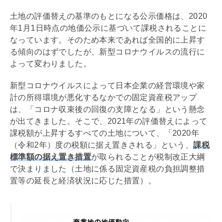
土地の評価替えの基準のもとになる公示価格は、2020
年1月1日時点の
地価公示
に基づいて課税されることに
なっています。そのため本来であれば全国的に上昇す
る傾向のはずでしたが、新型コロナウイルスの流行に
よって変わりました。
新型コロナウイルスによって日本企業の経営環境や家
計の所得環境が悪化するなかでの
固定資産税
アップ
は、「コロナ収束後の回復の支障となる」という懸念
が出てきました。そこで、2021年の評価替えによって
課税額が上昇するすべての土地について、「2020年
（令和2年）度の税額に据え置きされる」という、
課税
標準額の据え置き措置
が取られることが税制改正大綱
で決まりました（土地に係る
固定資産税
の負担調整措
置等の延長と経済状況に応じた措置）。