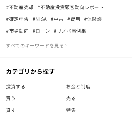
#不動産売却
#不動産投資顧客動向レポート
#確定申告
#NISA
#中古
#費用
#体験談
#市場動向
#ローン
#リノベ事例集
#シミュレーション
#まちの住みやすさ発見！
すべてのキーワードを見る
#リフォーム
#iDeCo
#税理士中井の課税ルール解説
#理想の暮らし
カテゴリから探す
#金利
#経費
#相続
#不動産購入
#相続税
投資する
お金と制度
#REIT
#新型コロナ
#ETF
#固定資産税
買う
売る
#団体信用生命保険
#贈与税
#災害に備える
貸す
特集
#書類
#リスク分散
#リノシーチャンネル
#DIY
#保険
#賃貸管理
#東京
#ワンルーム
#利回り