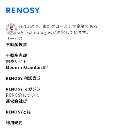
#アパート経営
#住人目線の街案内
#私の資産ポートフォリオ
#新宿
#わたしのリノベーションストーリー
#JR横須賀線
RENOSYは、東証グロース上場企業である
GA technologiesが運営しています。
#東京メトロ副都心線
#JR常磐線
サービス
不動産投資
#東京メトロ銀座線
#JR中央線
不動産売却
#東京メトロ半蔵門線
#江東区
#六本木
関連サイト
Modern Standard
#不動産投資の始め方
#エリア未来ナビ
#武蔵小杉
RENOSY 利諾喜
#リノベで家ができるまで
#東急目黒線
#JR埼京線
RENOSY マガジン
#日暮里・舎人ライナー
#京成本線
#日暮里
RENOSYについて
運営会社
#東京メトロ千代田線
#東武伊勢崎線
#赤坂
RENOSYとは
#錦糸町
#両国
#東京メトロ南北線
#宅建
利用規約
#大田区
#中央区
#RENOSYルームツアー
#品川区