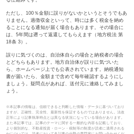
ただし、100％金額に誤りがないかというとそうでもあ
りません。過徴収金といって、時には多く税金を納め
ることになる通知が届く場合もあります。その場合に
は、5年間は遡って返還してもらえます（地方税法 第
18条 3）。
誤りに気づくのは、自治体自らの場合と納税者の場合
とどちらもあります。地方自治体が誤りに気づいた
ら、ホームページ上でも公表されています。納税通知
書が届いたら、金額まで含めて毎年確認するようにし
ましょう。疑問点があれば、送付元に連絡してみまし
ょう。
※本記事の情報は、信頼できると判断した情報・データに基づいており
ますが、正確性、完全性、最新性を保証するものではありません。法改
正等により記事執筆時点とは異なる状況になっている場合があります。
また本記事では、記事のテーマに関する一般的な内容を記載しており、
より個別的な、不動産投資・ローン・税制等の制度が読者に適用される
かについては、読者において各記事の分野の専門家にお問い合わせくだ