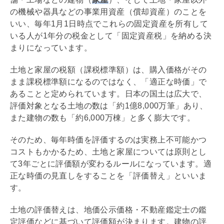
の機械や器具などの事業用資産（償却資産）のことを
いい、毎年1月1日時点でこれらの
固定資産
を所有して
いる人が1年分の税金として「
固定資産税
」を納める決
まりになっています。
土地と家屋の税額（課税標準額）は、購入価格がその
まま課税標準額になるのではなく、「適正な時価」で
あることと定められています。日本の国土は広大で、
評価対象となる土地の数は「約1億8,000万筆」あり、
また建物の数も「約6,000万棟」と多く膨大です。
そのため、毎年時価を評価するのは実務上不可能かつ
コストもかかるため、土地と家屋については原則とし
て3年ごとに評価額が変わるルールになっています。適
正な時価の見直しをすることを「評価替え」といいま
す。
土地の評価替えは、
地価公示
価格・不動産鑑定士の鑑
定評価などに基づいて評価額が決まります。建物の評