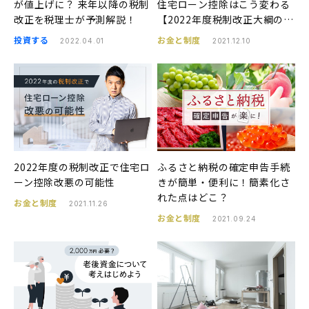
が値上げに？ 来年以降の税制
住宅ローン控除はこう変わる
改正を税理士が予測解説！
【2022年度税制改正大綱の発
表】
投資する
お金と制度
2022.04.01
2021.12.10
2022年度の税制改正で住宅ロ
ふるさと納税の確定申告手続
ーン控除改悪の可能性
きが簡単・便利に！簡素化さ
れた点はどこ？
お金と制度
2021.11.26
お金と制度
2021.09.24