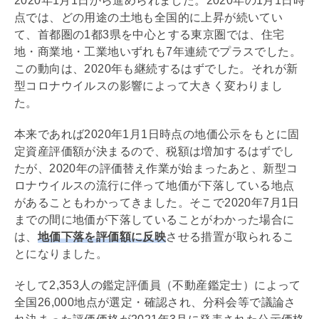
2020年1月1日から進められました。2020年の1月1日時
点では、どの用途の土地も全国的に上昇が続いてい
て、首都圏の1都3県を中心とする東京圏では、住宅
地・商業地・工業地いずれも7年連続でプラスでした。
この動向は、2020年も継続するはずでした。それが新
型コロナウイルスの影響によって大きく変わりまし
た。
本来であれば2020年1月1日時点の
地価公示
をもとに
固
定資産
評価額が決まるので、税額は増加するはずでし
たが、2020年の評価替え作業が始まったあと、新型コ
ロナウイルスの流行に伴って地価が下落している地点
があることもわかってきました。そこで2020年7月1日
までの間に地価が下落していることがわかった場合に
は、
地価下落を評価額に反映
させる措置が取られるこ
とになりました。
そして2,353人の鑑定評価員（不動産鑑定士）によって
全国26,000地点が選定・確認され、分科会等で議論さ