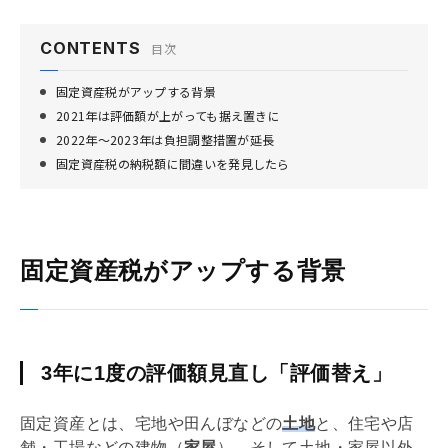
CONTENTS
目次
固定資産税がアップする背景
2021年は評価額が上がっても据え置きに
2022年〜2023年は負担調整措置が延長
固定資産税の納税額に間違いを発見したら
固定資産税がアップする背景
3年に1度の評価額見直し「評価替え」
固定資産
とは、宅地や田んぼなどの
土地
と、住宅や店
舗・工場などの建物（
家屋
）、そして土地・家屋以外