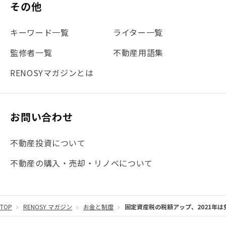
その他
#不動産投資体験レポ
#FX
#JR山手線
#建物管理
#地震対策
#セミナー
#渋谷
#ふるさと納税
キーワード一覧
ライター一覧
#法人化
#クラウドファンディング
#JR京浜東北線
監修者一覧
不動産用語集
#まとめ
#融資
#目黒
#相続わかるラボ
#横浜
RENOSYマガジンとは
#大阪
#JR総武線
#東京メトロ日比谷線
#手数料
#マイナンバー
#PropTech特集
#港区
お問い合わせ
#海外不動産投資
#攻めのマンション管理
不動産投資について
#JR湘南新宿ライン
#池袋
#不動産投資の基本
不動産の購入・売却・リノベについて
#20代
#都営浅草線
#東急東横線
#東京メトロ有楽町線
#自己資金
#品川
TOP
RENOSY マガジン
お金と制度
固定資産税の税額アップ、2021年は
#都営大江戸線
#都営三田線
#不労所得