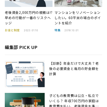
老後資金2,000万円の根拠は!?
マンションをリノベーション
早めの行動が一番のリスクヘ
したい。60平米の場合のポイ
ッジ
ントを紹介
お金と制度
特集
2023.01.10
2018.10.01
編集部 PICK UP
【診断】年金だけで大丈夫？老
後の必要資金と毎月の貯金額を
計算
子どもの教育費は公立・私立で
いくら？ 年収700万円の家庭は
教育費を払い、老後資金を準備