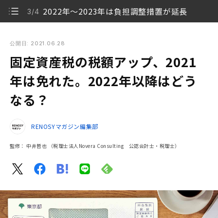
2022年〜2023年は負担調整措置が延長
3/4
固定資産税の税額アップ、2021年は免れた。2022年以降はど
うなる？
公開日: 2021.06.28
固定資産税の税額アップ、2021
固定資産税がアップする背景
1/4
年は免れた。2022年以降はどう
2021年は評価額が上がっても据え置きに
2/4
なる？
2022年〜2023年は負担調整措置が延長
3/4
RENOSYマガジン編集部
固定資産税の納税額に間違いを発見したら
4/4
監修：
中井哲也
（税理士法人Novera Consulting 公認会計士・税理士）