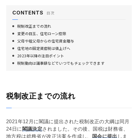
CONTENTS
目次
税制改正までの流れ
変更の目玉、住宅ローン控除
父母や祖父母からの住宅資金贈与
住宅地の固定資産税は値上げへ
2023年以降の注目ポイント
税制動向は議事録などでいつでもチェックできます
税制改正までの流れ
2021年12月に閣議に提出された税制改正の大綱は同月
24日に
閣議決定
されました。その後、国税は財務省、
地方税は総務省が改正法案を作成し、
国会に提出
しま