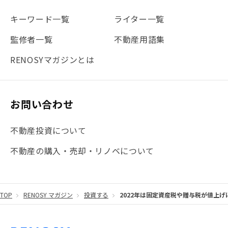
#地震対策
#セミナー
#渋谷
#ふるさと納税
キーワード一覧
ライター一覧
#法人化
#クラウドファンディング
#JR京浜東北線
監修者一覧
不動産用語集
#まとめ
#融資
#目黒
#相続わかるラボ
#横浜
RENOSYマガジンとは
#大阪
#JR総武線
#東京メトロ日比谷線
#手数料
#マイナンバー
#PropTech特集
#港区
お問い合わせ
#海外不動産投資
#攻めのマンション管理
不動産投資について
#JR湘南新宿ライン
#池袋
#不動産投資の基本
不動産の購入・売却・リノベについて
#20代
#都営浅草線
#東急東横線
#東京メトロ有楽町線
#自己資金
#品川
TOP
RENOSY マガジン
投資する
2022年は固定資産税や贈与税が値上
#都営大江戸線
#都営三田線
#不労所得
#アパート経営
#住人目線の街案内