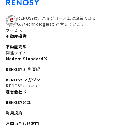
#私の資産ポートフォリオ
#新宿
#わたしのリノベーションストーリー
#JR横須賀線
RENOSYは、東証グロース上場企業である
GA technologiesが運営しています。
#東京メトロ副都心線
#JR常磐線
サービス
不動産投資
#東京メトロ銀座線
#JR中央線
不動産売却
#東京メトロ半蔵門線
#江東区
#六本木
関連サイト
Modern Standard
#不動産投資の始め方
#エリア未来ナビ
#武蔵小杉
RENOSY 利諾喜
#リノベで家ができるまで
#東急目黒線
#JR埼京線
RENOSY マガジン
#日暮里・舎人ライナー
#京成本線
#日暮里
RENOSYについて
運営会社
#東京メトロ千代田線
#東武伊勢崎線
#赤坂
RENOSYとは
#錦糸町
#両国
#東京メトロ南北線
#宅建
利用規約
#大田区
#中央区
#RENOSYルームツアー
#品川区
お問い合わせ窓口