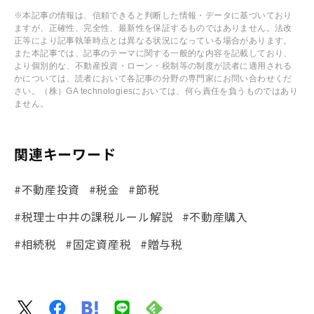
※本記事の情報は、信頼できると判断した情報・データに基づいており
ますが、正確性、完全性、最新性を保証するものではありません。法改
正等により記事執筆時点とは異なる状況になっている場合があります。
また本記事では、記事のテーマに関する一般的な内容を記載しており、
より個別的な、不動産投資・ローン・税制等の制度が読者に適用される
かについては、読者において各記事の分野の専門家にお問い合わせくだ
さい。（株）GA technologiesにおいては、何ら責任を負うものではあり
ません。
関連キーワード
#不動産投資
#税金
#節税
#税理士中井の課税ルール解説
#不動産購入
#相続税
#固定資産税
#贈与税