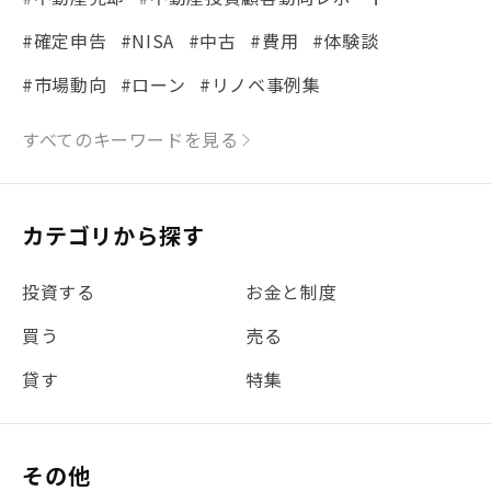
#確定申告
#NISA
#中古
#費用
#体験談
#市場動向
#ローン
#リノベ事例集
#シミュレーション
#まちの住みやすさ発見！
すべてのキーワードを見る
#リフォーム
#iDeCo
#税理士中井の課税ルール解説
#理想の暮らし
カテゴリから探す
#金利
#経費
#相続
#不動産購入
#相続税
投資する
お金と制度
#REIT
#新型コロナ
#ETF
#固定資産税
買う
売る
#団体信用生命保険
#贈与税
#災害に備える
貸す
特集
#書類
#リスク分散
#リノシーチャンネル
#DIY
#保険
#賃貸管理
#東京
#ワンルーム
#利回り
その他
#不動産投資体験レポ
#FX
#JR山手線
#建物管理