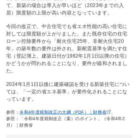
て、新築の場合は導入が早いほど（2023年までの入
居）限度額の上限が高い内容となっています。
今回の改正で、中古住宅でも省エネ性能の高い住宅に
対しては限度額が上がりました。また既存住宅の
住宅
ローン
控除要件から「耐火住宅25年、非耐火住宅20
年」の
築年数
の要件は外され、
新耐震基準
を満たす住
宅（登記簿上、建築日付が1982年1月1日以降の住宅）
かどうかが問われることになり、要件が緩和されまし
た。
2024年1月1日以後に建築確認を受ける新築住宅につい
ては、「一定の省エネ基準」が要件化されることにな
っています。
参照：
令和4年度税制改正の大綱（PDF）｜財務省
、
参照：「令和4年度税制改正（案）のポイント」（令和4年2
月）｜財務省