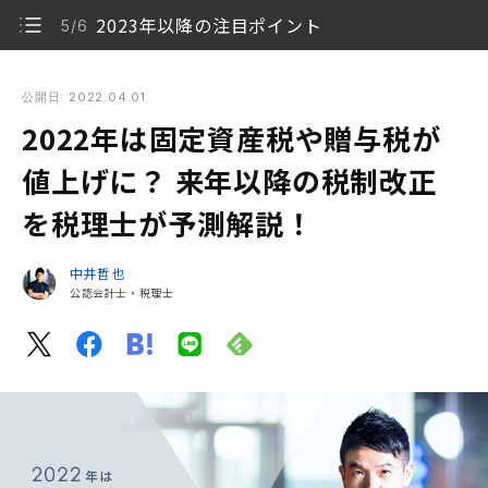
2023年以降の注目ポイント
5/6
2022年は固定資産税や贈与税が値上げに？ 来年以降の税制改
正を税理士が予測解説！
公開日: 2022.04.01
2022年は固定資産税や贈与税が
税制改正までの流れ
1/6
値上げに？ 来年以降の税制改正
変更の目玉、住宅ローン控除
2/6
を税理士が予測解説！
父母や祖父母からの住宅資金贈与
3/6
中井哲也
住宅地の固定資産税は値上げへ
公認会計士・税理士
4/6
2023年以降の注目ポイント
5/6
税制動向は議事録などでいつでもチェックできます
6/6