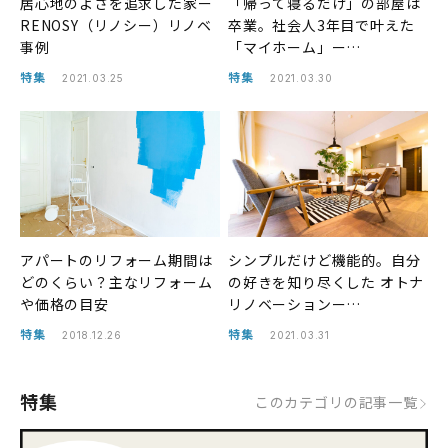
居心地のよさを追求した家ー
「帰って寝るだけ」の部屋は
RENOSY（リノシー）リノベ
卒業。社会人3年目で叶えた
事例
「マイホーム」ー
RENOSY（リノシー）リノベ
特集
特集
2021.03.25
2021.03.30
事例
アパートのリフォーム期間は
シンプルだけど機能的。自分
どのくらい？主なリフォーム
の好きを知り尽くした オトナ
や価格の目安
リノベーションー
RENOSY（リノシー）リノベ
特集
特集
2018.12.26
2021.03.31
事例
特集
このカテゴリの記事一覧