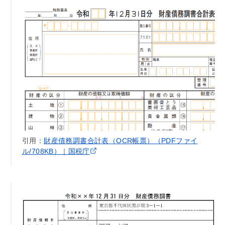
引用：
財産債務調書合計表（OCR帳票）（PDFファイ
ル/708KB）｜国税庁