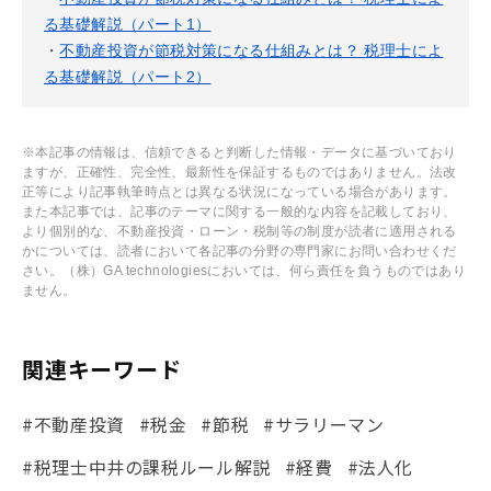
る基礎解説（パート1）
・
不動産投資が節税対策になる仕組みとは？ 税理士によ
る基礎解説（パート2）
※本記事の情報は、信頼できると判断した情報・データに基づいており
ますが、正確性、完全性、最新性を保証するものではありません。法改
正等により記事執筆時点とは異なる状況になっている場合があります。
また本記事では、記事のテーマに関する一般的な内容を記載しており、
より個別的な、不動産投資・ローン・税制等の制度が読者に適用される
かについては、読者において各記事の分野の専門家にお問い合わせくだ
さい。（株）GA technologiesにおいては、何ら責任を負うものではあり
ません。
関連キーワード
#不動産投資
#税金
#節税
#サラリーマン
#税理士中井の課税ルール解説
#経費
#法人化