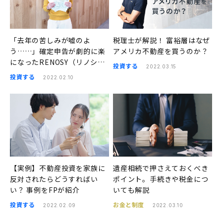
「去年の苦しみが嘘のよ
税理士が解説！ 富裕層はなぜ
う……」確定申告が劇的に楽
アメリカ不動産を買うのか？
になったRENOSY（リノシ
投資する
2022.03.15
ー）アプリ体験レポート！
投資する
2022.02.10
【実例】不動産投資を家族に
遺産相続で押さえておくべき
反対されたらどうすればい
ポイント。手続きや税金につ
い？ 事例をFPが紹介
いても解説
投資する
お金と制度
2022.02.09
2022.03.10