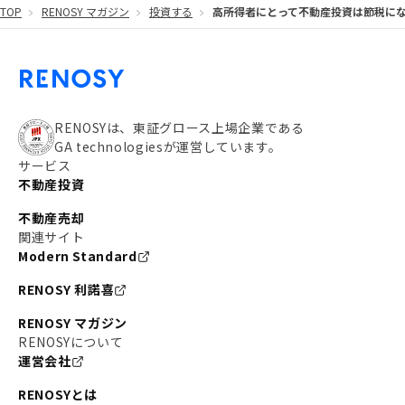
TOP
RENOSY マガジン
投資する
高所得者にとって不動産投資は節税にな
#都営大江戸線
#都営三田線
#不労所得
#アパート経営
#住人目線の街案内
#私の資産ポートフォリオ
#新宿
#わたしのリノベーションストーリー
#JR横須賀線
RENOSYは、東証グロース上場企業である
GA technologiesが運営しています。
#東京メトロ副都心線
#JR常磐線
サービス
不動産投資
#東京メトロ銀座線
#JR中央線
不動産売却
#東京メトロ半蔵門線
#江東区
#六本木
関連サイト
Modern Standard
#不動産投資の始め方
#エリア未来ナビ
#武蔵小杉
RENOSY 利諾喜
#リノベで家ができるまで
#東急目黒線
#JR埼京線
RENOSY マガジン
#日暮里・舎人ライナー
#京成本線
#日暮里
RENOSYについて
運営会社
#東京メトロ千代田線
#東武伊勢崎線
#赤坂
RENOSYとは