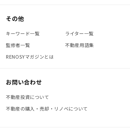
#保険
#賃貸管理
#東京
#ワンルーム
#利回り
その他
#不動産投資体験レポ
#FX
#JR山手線
#建物管理
#地震対策
#セミナー
#渋谷
#ふるさと納税
キーワード一覧
ライター一覧
#法人化
#クラウドファンディング
#JR京浜東北線
監修者一覧
不動産用語集
#まとめ
#融資
#目黒
#相続わかるラボ
#横浜
RENOSYマガジンとは
#大阪
#JR総武線
#東京メトロ日比谷線
#手数料
#マイナンバー
#PropTech特集
#港区
お問い合わせ
#海外不動産投資
#攻めのマンション管理
不動産投資について
#JR湘南新宿ライン
#池袋
#不動産投資の基本
不動産の購入・売却・リノベについて
#20代
#都営浅草線
#東急東横線
#東京メトロ有楽町線
#自己資金
#品川