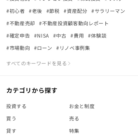
#初心者
#老後
#節税
#資産配分
#サラリーマン
#不動産売却
#不動産投資顧客動向レポート
#確定申告
#NISA
#中古
#費用
#体験談
#市場動向
#ローン
#リノベ事例集
#シミュレーション
#まちの住みやすさ発見！
すべてのキーワードを見る
#リフォーム
#iDeCo
#税理士中井の課税ルール解説
#理想の暮らし
カテゴリから探す
#金利
#経費
#相続
#不動産購入
#相続税
投資する
お金と制度
#REIT
#新型コロナ
#ETF
#固定資産税
買う
売る
#団体信用生命保険
#贈与税
#災害に備える
貸す
特集
#書類
#リスク分散
#リノシーチャンネル
#DIY