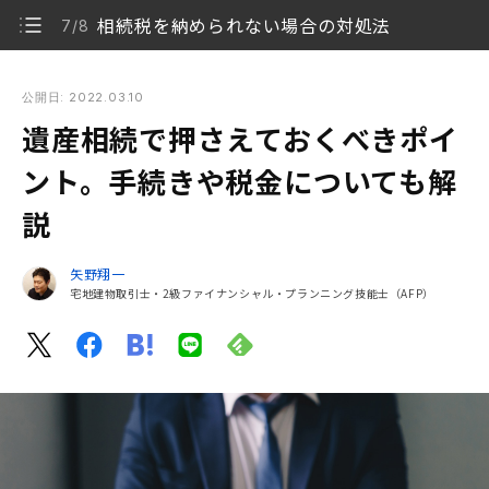
相続税を納められない場合の対処法
7/8
遺産相続で押さえておくべきポイント。手続きや税金について
も解説
公開日: 2022.03.10
遺産相続で押さえておくべきポイ
どのような財産が遺産相続に含まれる？
1/8
ント。手続きや税金についても解
相続順位によって遺産分割に割合は異なる
2/8
説
遺産相続の期限
3/8
矢野翔一
遺産相続の流れ
宅地建物取引士・2級ファイナンシャル・プランニング技能士（AFP）
4/8
相続したくない場合の対処法
5/8
相続税の確認方法
6/8
相続税を納められない場合の対処法
7/8