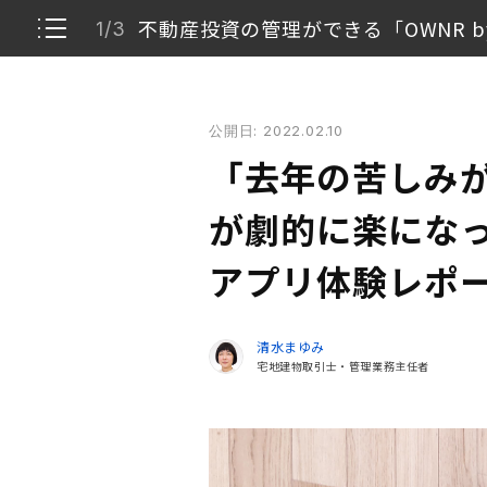
不動産投資の管理ができる「OWNR by 
1/3
「去年の苦しみが嘘のよう……」確定申告が劇的に楽
公開日: 2022.02.10
不動産投資の管理ができる「OWNR by RENOS
1/3
「去年の苦しみ
RENOSYオーナーに体験していただきました
2/3
が劇的に楽になっ
アプリで劇的に時間短縮
アプリ体験レポ
3/3
清水まゆみ
宅地建物取引士・管理業務主任者