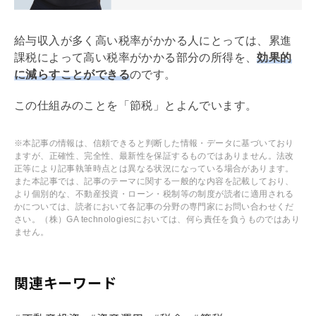
給与収入が多く高い税率がかかる人にとっては、累進
課税によって高い税率がかかる部分の所得を、
効果的
に減らすことができる
のです。
この仕組みのことを「節税」とよんでいます。
※本記事の情報は、信頼できると判断した情報・データに基づいており
ますが、正確性、完全性、最新性を保証するものではありません。法改
正等により記事執筆時点とは異なる状況になっている場合があります。
また本記事では、記事のテーマに関する一般的な内容を記載しており、
より個別的な、不動産投資・ローン・税制等の制度が読者に適用される
かについては、読者において各記事の分野の専門家にお問い合わせくだ
さい。（株）GA technologiesにおいては、何ら責任を負うものではあり
ません。
関連キーワード