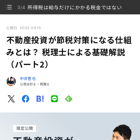
所得税は給与だけにかかる税金ではない
3/4
不動産投資が節税対策になる仕組みとは？ 税理士による基礎解
説（パート2）
公開日: 2023.09.15
不動産投資が節税対策になる仕組
会社員の収入にかかる税金について（パート1のおさ
1/4
らい）
みとは？ 税理士による基礎解説
（パート2）
税率は、所得額の区分によって変わる
2/4
所得税は給与だけにかかる税金ではない
3/4
中井哲也
公認会計士・税理士
不動産投資の利益にかかる所得税
4/4