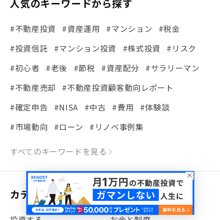
人気のキーワードから探す
#不動産投資
#資産運用
#マンション
#税金
#投資信託
#マンション投資
#株式投資
#リスク
#初心者
#老後
#節税
#資産配分
#サラリーマン
#不動産売却
#不動産投資顧客動向レポート
#確定申告
#NISA
#中古
#費用
#体験談
#市場動向
#ローン
#リノベ事例集
#シミュレーション
#まちの住みやすさ発見！
すべてのキーワードを見る
#リフォーム
#iDeCo
#税理士中井の課税ルール解説
#理想の暮らし
カテゴリから探す
#金利
#経費
#相続
#不動産購入
#相続税
投資する
お金と制度