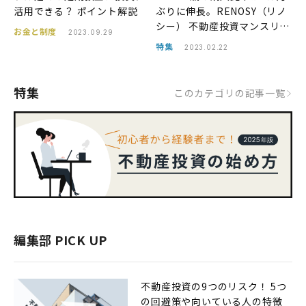
活用できる？ ポイント解説
ぶりに伸長。RENOSY（リノ
シー） 不動産投資マンスリー
お金と制度
2023.09.29
レポート2023年1月
特集
2023.02.22
特集
このカテゴリの記事一覧
編集部 PICK UP
不動産投資の9つのリスク！ 5つ
の回避策や向いている人の特徴