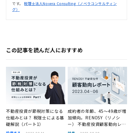
です。
税理士法人Novera Consulting（ノベラコンサルティン
グ）
この記事を読んだ人におすすめ
不動産投資が節税対策になる
成約者の年齢、45〜49歳が増
仕組みとは？ 税理士による基
加傾向。RENOSY（リノシ
礎解説（パート1）
ー） 不動産投資顧客動向レポ
ート 2023年4〜6月
投資する
特集