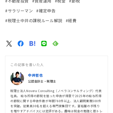
#不動産投資
#資産運用
#税金
#節税
#サラリーマン
#確定申告
#税理士中井の課税ルール解説
#経費
この記事を書いた人
中井哲也
公認会計士・税理士
税理士法人Novera Consulting（ノベラコンサルティング）代表
社員。 給与所得の節税を狙った申告が得意で2025年の給与所得
の節税に関する申告件数が年間760件以上、法人顧問業務500件
を突破。従業員30名を超える専門家集団です。富裕層の手残り
を増やすアドバイスには定評がある。趣味は税金の勉強と筋トレ