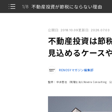
不動産投資が節税にならない理由
1/8
不動産投資は節税にならない？ 節税効果が見込める
公開日: 2018.10.09
更新日: 2026.07.03
不動産投資が節税にならない理由
1/8
不動産投資は節税
不動産投資の節税に関わる3つの税と仕組み
2/8
見込めるケース
不動産投資の節税効果が期待できる人の特徴
3/8
RENOSYマガジン編集部
不動産投資における節税効果が高い物件の特徴
4/8
監修：
中井哲也
（税理士法人Novera Consultin
不動産投資の節税効果はいくら？ シミュレーシ
5/8
不動産投資の節税効果を高める4つのコツ
6/8
節税目的の不動産投資における3つの注意点
7/8