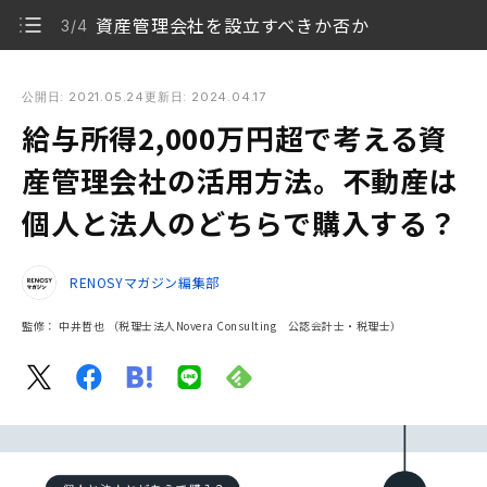
資産管理会社を設立すべきか否か
3/4
給与所得2,000万円超で考える資産管理会社の活用方法。不動
産は個人と法人のどちらで購入する？
公開日: 2021.05.24
更新日: 2024.04.17
給与所得2,000万円超で考える資
給与所得2,000万円超の税率は約50％～55％
1/4
産管理会社の活用方法。不動産は
資産管理会社の活用方法
2/4
個人と法人のどちらで購入する？
資産管理会社を設立すべきか否か
3/4
RENOSYマガジン編集部
税理士など専門家に相談しましょう
4/4
監修：
中井哲也
（税理士法人Novera Consulting 公認会計士・税理士）