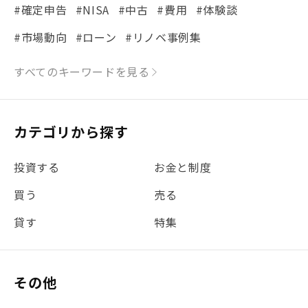
#確定申告
#NISA
#中古
#費用
#体験談
#市場動向
#ローン
#リノベ事例集
#シミュレーション
#まちの住みやすさ発見！
すべてのキーワードを見る
#リフォーム
#iDeCo
#税理士中井の課税ルール解説
#理想の暮らし
カテゴリから探す
#金利
#経費
#相続
#不動産購入
#相続税
投資する
お金と制度
#REIT
#新型コロナ
#ETF
#固定資産税
買う
売る
#団体信用生命保険
#贈与税
#災害に備える
貸す
特集
#書類
#リスク分散
#リノシーチャンネル
#DIY
#保険
#賃貸管理
#東京
#ワンルーム
#利回り
その他
#不動産投資体験レポ
#FX
#JR山手線
#建物管理