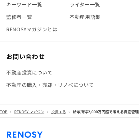
#地震対策
#セミナー
#渋谷
#ふるさと納税
キーワード一覧
ライター一覧
#法人化
#クラウドファンディング
#JR京浜東北線
監修者一覧
不動産用語集
#まとめ
#融資
#目黒
#相続わかるラボ
#横浜
RENOSYマガジンとは
#大阪
#JR総武線
#東京メトロ日比谷線
#手数料
#マイナンバー
#PropTech特集
#港区
お問い合わせ
#海外不動産投資
#攻めのマンション管理
不動産投資について
#JR湘南新宿ライン
#池袋
#不動産投資の基本
不動産の購入・売却・リノベについて
#20代
#都営浅草線
#東急東横線
#東京メトロ有楽町線
#自己資金
#品川
TOP
RENOSY マガジン
投資する
給与所得2,000万円超で考える資産
#都営大江戸線
#都営三田線
#不労所得
#アパート経営
#住人目線の街案内
#私の資産ポートフォリオ
#新宿