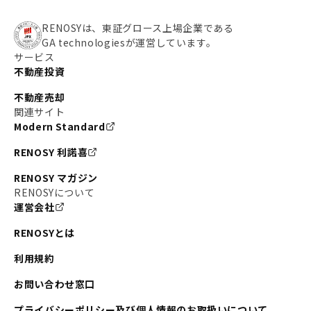
#わたしのリノベーションストーリー
#JR横須賀線
RENOSYは、東証グロース上場企業である
GA technologiesが運営しています。
#東京メトロ副都心線
#JR常磐線
サービス
不動産投資
#東京メトロ銀座線
#JR中央線
不動産売却
#東京メトロ半蔵門線
#江東区
#六本木
関連サイト
Modern Standard
#不動産投資の始め方
#エリア未来ナビ
#武蔵小杉
RENOSY 利諾喜
#リノベで家ができるまで
#東急目黒線
#JR埼京線
RENOSY マガジン
#日暮里・舎人ライナー
#京成本線
#日暮里
RENOSYについて
運営会社
#東京メトロ千代田線
#東武伊勢崎線
#赤坂
RENOSYとは
#錦糸町
#両国
#東京メトロ南北線
#宅建
利用規約
#大田区
#中央区
#RENOSYルームツアー
#品川区
お問い合わせ窓口
#川崎
#東急池上線
#JR南武線
プライバシーポリシー及び個人情報のお取扱いについて