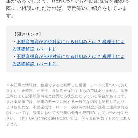
案があるでしょう。RENOSYでも不動産投資を始める
際にご相談いただければ、専門家のご紹介をしていま
す。
【関連リンク】
・
不動産投資が節税対策になる仕組みとは？ 税理士によ
る基礎解説（パート1）
・
不動産投資が節税対策になる仕組みとは？ 税理士によ
る基礎解説（パート2）
※本記事の情報は、信頼できると判断した情報・データに基づいており
ますが、正確性、完全性、最新性を保証するものではありません。法改
正等により記事執筆時点とは異なる状況になっている場合があります。
また本記事では、記事のテーマに関する一般的な内容を記載しており、
より個別的な、不動産投資・ローン・税制等の制度が読者に適用される
かについては、読者において各記事の分野の専門家にお問い合わせくだ
さい。（株）GA technologiesにおいては、何ら責任を負うものではあり
ません。