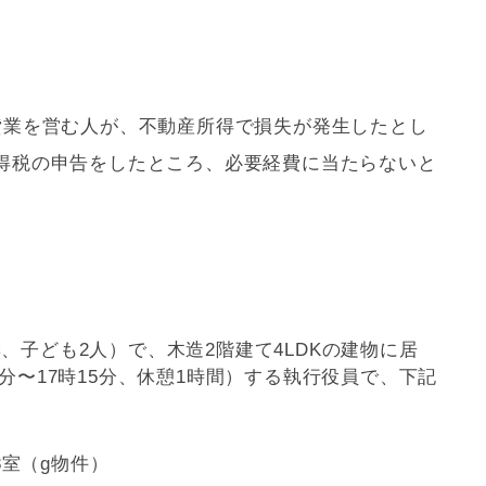
貸業を営む人が、不動産所得で損失が発生したとし
得税の申告をしたところ、必要経費に当たらないと
、子ども2人）で、木造2階建て4
LDK
の建物に居
5分〜17時15分、休憩1時間）する執行役員で、下記
8室（g物件）