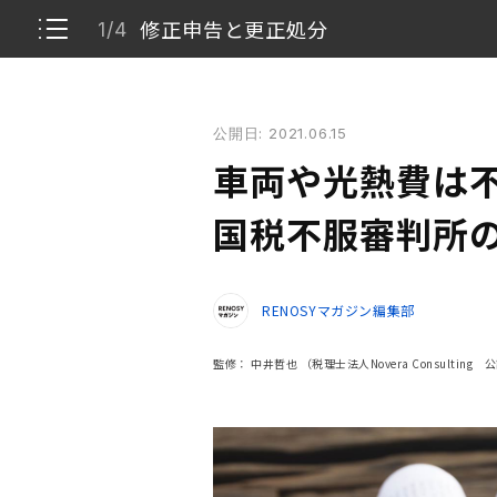
修正申告と更正処分
1/4
車両や光熱費は不動産投資の経費になる？ 国税不服
公開日: 2021.06.15
修正申告と更正処分
1/4
車両や光熱費は
国税不服審判所の否認事例
2/4
国税不服審判所
不動産事業に関連した費用であるか
3/4
RENOSYマガジン編集部
税務調査やお尋ねの連絡があったとき
4/4
監修：
中井哲也
（税理士法人Novera Consultin