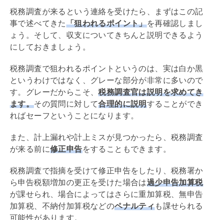
税務調査が来るという連絡を受けたら、まずはこの記
事で述べてきた
「狙われるポイント」
を再確認しまし
ょう。そして、収支についてきちんと説明できるよう
にしておきましょう。
税務調査で狙われるポイントというのは、実は白か黒
というわけではなく、グレーな部分が非常に多いので
す。グレーだからこそ、
税務調査官は説明を求めてき
ます。
その質問に対して
合理的に説明
することができ
ればセーフということになります。
また、計上漏れや計上ミスが見つかったら、税務調査
が来る前に
修正申告
をすることもできます。
税務調査で指摘を受けて修正申告をしたり、税務署か
ら申告税額増加の更正を受けた場合は
過少申告加算税
が課せられ、場合によってはさらに重加算税、無申告
加算税、不納付加算税などの
ペナルティ
も課せられる
可能性があります。