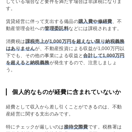
している場合など要件を満たす場合は非課税になりま
す。
賃貸経営に伴って支出する備品の
購入費や修繕費
、不
動産
管理会社
への
管理委託料
などには課税されます。
消費税
は
課税売上が1,000万円を超えない限り納税義務
はありません
が、不動産投資による収益が1,000万円以
下でも、その他の事業による収益と
合計して1,000万円
を超えると納税義務
が発生するので、注意しましょ
う。
個人的なものが経費に含まれていないか
経費として収入から差し引くことができるのは、不動
産経営に関する支出のみです。
特にチェックが厳しいのは
接待交際費
です。税務署は