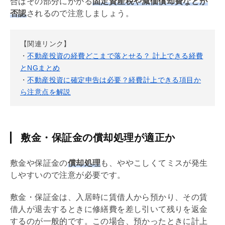
合はその部分にかかる
固定資産税
や
減価償却
費などが
否認
されるので注意しましょう。
【関連リンク】
・
不動産投資の経費どこまで落とせる？ 計上できる経費
とNGまとめ
・
不動産投資に確定申告は必要？経費計上できる項目か
ら注意点を解説
敷金・保証金の償却処理が適正か
敷金
や保証金の
償却処理
も、ややこしくてミスが発生
しやすいので注意が必要です。
敷金
・保証金は、入居時に賃借人から預かり、その賃
借人が退去するときに修繕費を差し引いて残りを返金
するのが一般的です。この場合、預かったときに計上