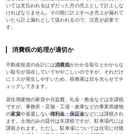
いては支払われるはずだった月の売上として計上しな
ければなりません。その期に計上すべき売上が漏れて
いたら計上漏れとして扱われるので、注意が必要で
す。
消費税の処理が適切か
不動産投資の会計には
消費税
がかかる取引とかからな
い取引が混在していてややこしいのですが、それだけ
にミスが発生しやすいため、税務署は目を光らせてチ
ェックしてきます。
居住用建物の家賃や共益費、
礼金
・
敷金
などは非課税
ですが、事務所・店舗・工場・倉庫などの事業用建物
の
家賃
や返還しない
権利金・保証金
などには課税され
ます。土地のみの貸付は非課税ですが、駐車場代には
課税されます。ただし、駐車場については住宅に付随