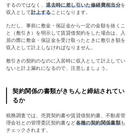
するのではなく、
退去時に差し引いた修繕費相当分
を
収入として
計上する
ことになります。
ただし、事前に
敷金
・保証金から一定の金額を抜くこ
と（敷引き）を明示して
賃貸借
契約をした場合は、入
居の際に
敷金
・保証金を受け取ったときに敷引き額を
収入として計上しなければなりません。
敷引きの契約のなのに入居時に収入として計上してい
ないと計上漏れになるので、注意しましょう。
契約関係の書類がきちんと締結されてい
るか
税務調査では、
売買契約
書や
賃貸借
契約書、不動産
管
理会社
との管理委託契約書など
各種の契約関係書類
も
チェックされます。