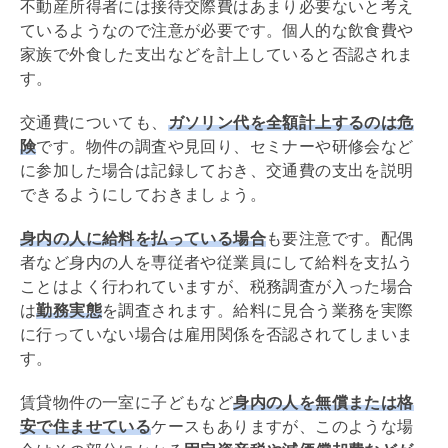
不動産所得者には接待交際費はあまり必要ないと考え
ているようなので注意が必要です。個人的な飲食費や
家族で外食した支出などを計上していると否認されま
す。
交通費についても、
ガソリン代を全額計上するのは危
険
です。物件の調査や見回り、セミナーや研修会など
に参加した場合は記録しておき、交通費の支出を説明
できるようにしておきましょう。
身内の人に給料を払っている場合
も要注意です。配偶
者など身内の人を専従者や従業員にして給料を支払う
ことはよく行われていますが、税務調査が入った場合
は
勤務実態
を調査されます。給料に見合う業務を実際
に行っていない場合は雇用関係を否認されてしまいま
す。
賃貸物件の一室に子どもなど
身内の人を無償または格
安で住ませている
ケースもありますが、このような場