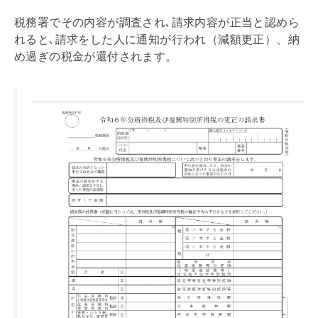
税務署でその内容が調査され､請求内容が正当と認めら
れると､請求をした人に通知が行われ（減額更正）、納
め過ぎの税金が還付されます。