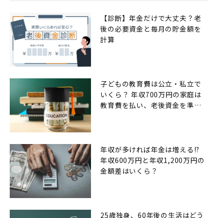
【診断】年金だけで大丈夫？老
後の必要資金と毎月の貯金額を
計算
子どもの教育費は公立・私立で
いくら？ 年収700万円の家庭は
教育費を払い、老後資金を準備
できるのか
年収が多ければ年金は増える!?
年収600万円と年収1,200万円の
金額差はいくら？
25歳独身、60年後の生活はどう