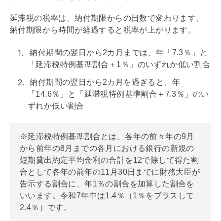
延滞税の税率は、納付期限からの日数で変わります。
納付期限から時間が経過すると税率が上がります。
納付期間の翌日から2カ月までは、年「7.3％」と
「延滞税特例基準割合＋1％」のいずれか低い割合
納付期間の翌日から2カ月を過ぎると、年
「14.6％」と「延滞税特例基準割合＋7.3％」のい
ずれか低い割合
※延滞税特例基準割合とは、各年の前々年の9月
から前年の8月までの各月における銀行の新規の
短期貸出約定平均金利の合計を12で除して得た割
合として各年の前年の11月30日までに財務大臣が
告示する割合に、年1％の割合を加算した割合を
いいます。令和7年中は1.4％（1％をプラスして
2.4％）です。