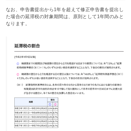
なお、申告書提出から1年を超えて修正申告書を提出し
た場合の延滞税の対象期間は、原則として1年間のみと
なります。