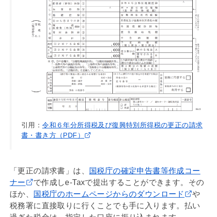
引用：
令和６年分所得税及び復興特別所得税の更正の請求
書・書き方（PDF）
「更正の請求書」は、
国税庁の確定申告書等作成コー
ナー
で作成しe-Taxで提出することができます。その
ほか、
国税庁のホームページからのダウンロード
や
税務署に直接取りに行くことでも手に入ります。払い