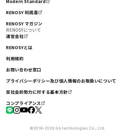
Modern Standard
#不動産投資の始め方
#エリア未来ナビ
#武蔵小杉
RENOSY 利諾喜
#リノベで家ができるまで
#東急目黒線
#JR埼京線
RENOSY マガジン
#日暮里・舎人ライナー
#京成本線
#日暮里
RENOSYについて
運営会社
#東京メトロ千代田線
#東武伊勢崎線
#赤坂
RENOSYとは
#錦糸町
#両国
#東京メトロ南北線
#宅建
利用規約
#大田区
#中央区
#RENOSYルームツアー
#品川区
お問い合わせ窓口
#川崎
#東急池上線
#JR南武線
プライバシーポリシー及び個人情報のお取扱いについて
#東京メトロ丸ノ内線
#オリンピック
反社会的勢力に対する基本方針
#つくばエクスプレス
#恵比寿
#京王井の頭線
コンプライアンス
#東急田園都市線
#広尾
#勝どき
#板橋区
#みなとみらい
#京急本線
#桜木町
#北千住
©︎2018-2026 GA technologies Co., Ltd.