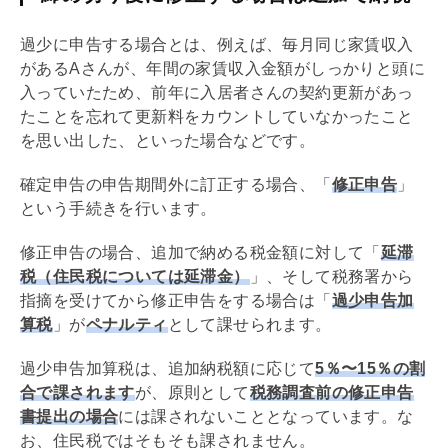
過少に申告する場合とは、例えば、毎月同じ家賃収入
があるAさんが、年間の家賃収入金額がしっかりと頭に
入っていたため、前年に入居者さんの契約更新があっ
たことを忘れて
更新料
をカウントしていなかったこと
を思い出した、といった場合などです。
確定申告の申告期間外に訂正する場合、「
修正申告
」
という手続きを行います。
修正申告の場合、追加で納める税金額に対して「
延滞
税（住民税については延滞金）
」、そして税務署から
指摘を受けてから修正申告をする場合は「
過少申告加
算税
」が
ペナルティ
として課せられます。
過少申告加算税は、追加納税額に応じて
5％〜15％の割
合で課されます
が、原則として
税務調査前の修正申告
書提出の場合
には課されないこととなっています。な
お、住民税ではそもそも課されません。