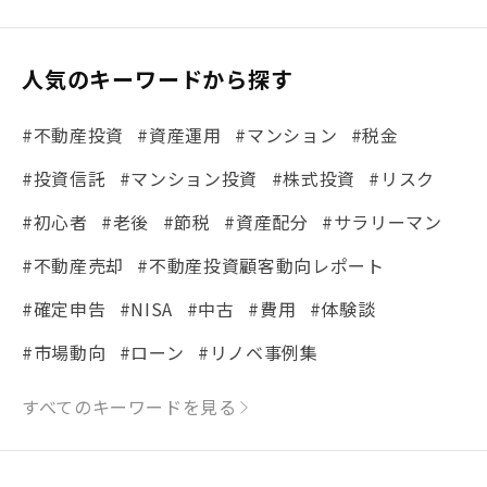
人気のキーワードから探す
#不動産投資
#資産運用
#マンション
#税金
#投資信託
#マンション投資
#株式投資
#リスク
#初心者
#老後
#節税
#資産配分
#サラリーマン
#不動産売却
#不動産投資顧客動向レポート
#確定申告
#NISA
#中古
#費用
#体験談
#市場動向
#ローン
#リノベ事例集
#シミュレーション
#まちの住みやすさ発見！
すべてのキーワードを見る
#リフォーム
#iDeCo
#税理士中井の課税ルール解説
#理想の暮らし