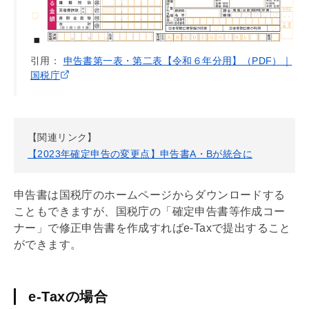
引用：
申告書第一表・第二表【令和６年分用】（PDF）｜
国税庁
【関連リンク】
【2023年確定申告の変更点】申告書A・Bが統合に
申告書は国税庁のホームページからダウンロードする
こともできますが、国税庁の「確定申告書等作成コー
ナー」で修正申告書を作成すればe-Taxで提出すること
ができます。
e-Taxの場合