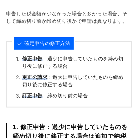
申告した税金額が少なかった場合と多かった場合、そ
して締め切り前か締め切り後かで申請は異なります。
確定申告の修正方法
修正申告
：過少に申告していたものを締め切
り後に修正する場合
更正の請求
：過大に申告していたものを締め
切り後に修正する場合
訂正申告
：締め切り前の場合
1. 修正申告：過少に申告していたものを
締め切り後に修正する場合は追加で納税