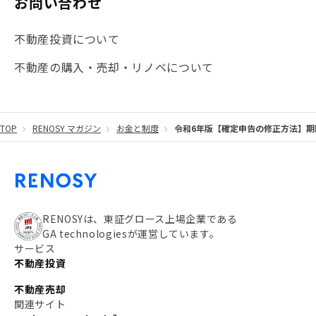
お問い合わせ
#海外不動産投資
#攻めのマンション管理
不動産投資について
#JR湘南新宿ライン
#池袋
#不動産投資の基本
不動産の購入・売却・リノベについて
#20代
#都営浅草線
#東急東横線
#東京メトロ有楽町線
#自己資金
#品川
TOP
RENOSY マガジン
お金と制度
令和6年版【確定申告の修正方法】
#都営大江戸線
#都営三田線
#不労所得
#アパート経営
#住人目線の街案内
#私の資産ポートフォリオ
#新宿
#わたしのリノベーションストーリー
#JR横須賀線
RENOSYは、東証グロース上場企業である
GA technologiesが運営しています。
#東京メトロ副都心線
#JR常磐線
サービス
不動産投資
#東京メトロ銀座線
#JR中央線
不動産売却
#東京メトロ半蔵門線
#江東区
#六本木
関連サイト