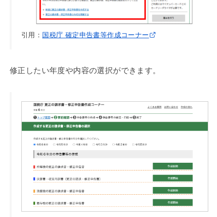
引用：
国税庁 確定申告書等作成コーナー
修正したい年度や内容の選択ができます。