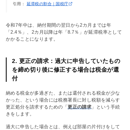
引用：
延滞税の割合｜国税庁
令和7年中は、納付期間の翌日から2カ月までは年
「2.4％」、2カ月以降は年「8.7％」が延滞税率として
かかることになります。
2. 更正の請求：過大に申告していたもの
を締め切り後に修正する場合は税金が還
付
納める税金が多過ぎた、または還付される税金が少な
かった、という場合には税務署長に対し税額を減らす
更正処分を請求するための「
更正の請求
」という手続
きをします。
過大に申告した場合とは、例えば部屋の片付けをして