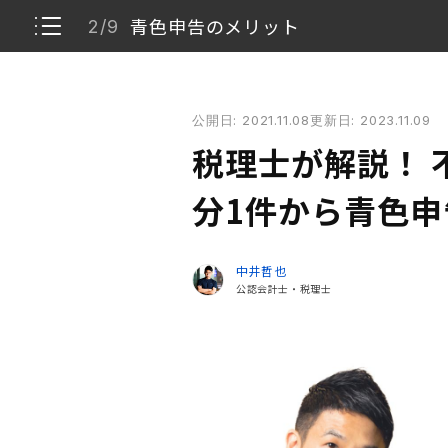
青色申告のメリット
2/9
税理士が解説！ 不動産投資をするなら、区分1件か
公開日: 2021.11.08
更新日: 2023.11.09
青色申告とは
1/9
税理士が解説！ 
青色申告のメリット
2/9
分1件から青色
青色申告のデメリット
3/9
中井哲也
公認会計士・税理士
白色申告とは
4/9
青色申告（10万円の特別控除）と白色申告、ど
5/9
青色申告で申告するための準備
6/9
開業届の書き方
7/9