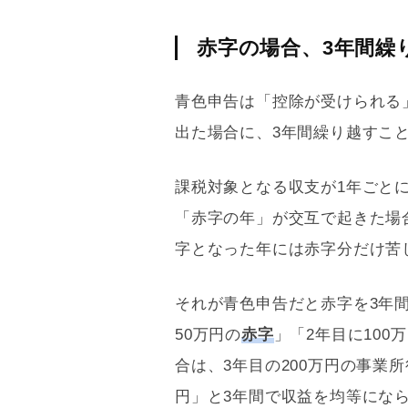
赤字の場合、3年間繰
青色申告
は「控除が受けられる
出た場合に、3年間繰り越すこ
課税対象となる収支が1年ごと
「赤字の年」が交互で起きた場
字となった年には赤字分だけ苦
それが
青色申告
だと赤字を3年
50万円の
赤字
」「2年目に100
合は、3年目の200万円の事業
円」と3年間で収益を均等にな