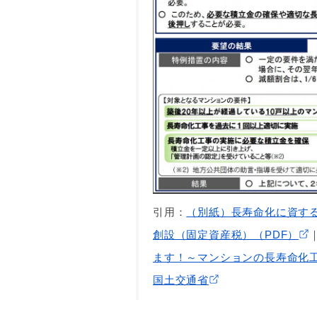
引用：
（別紙）長寿命化に資す
創設（固定資産税）（PDF）
ます！～マンションの長寿命化工
国土交通省