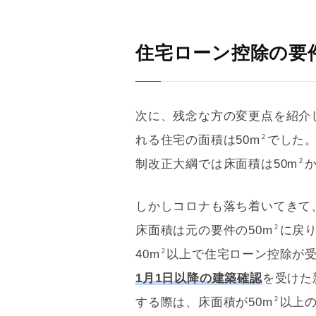
住宅ローン控除の要
次に、残念な方の変更点を紹介
れる住宅の面積は50m
でした。
2
制改正大綱では床面積は50m
か
2
しかしコロナも落ち着いてきて
床面積は元の要件の50m
に戻り
2
40m
以上で
住宅ローン
控除が
2
1月1日以降の建築確認
を受けた
する際は、床面積が50m
以上
2