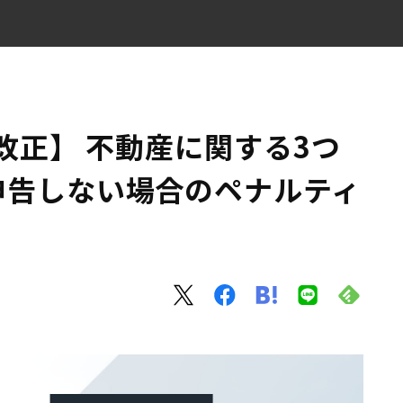
点：確定申告しない場合のペナルティ追加
資産税（減税）
制改正】 不動産に関する3つ
申告しない場合のペナルティ