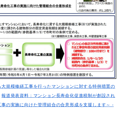
る大規模修繕工事を行ったマンションに対する特例措置の
｜
報道発表資料：マンション長寿命化促進税制が創設され
事の実施に向けた管理組合の合意形成を支援します～ -