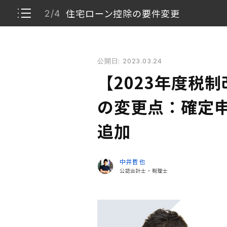
住宅ローン控除の要件変更
2/4
【2023年度税制改正】 不動産に関する3つの変更
公開日: 2023.03.24
大規模修繕工事を行ったマンションに係る固定
1/4
【2023年度税
住宅ローン控除の要件変更
2/4
の変更点：確定
加算税制度の見直し
追加
3/4
税制理解のアップデートをしましょう
4/4
中井哲也
公認会計士・税理士