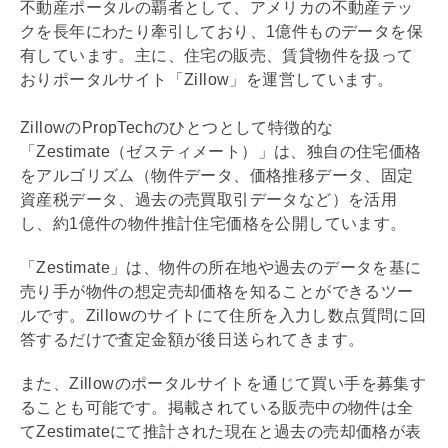
不動産ポータルの覇者として、アメリカの不動産テッ
クを長年にわたり牽引しており、1億件ものデータを保
有しています。主に、住宅の販売、賃貸物件を扱って
おりポータルサイト「Zillow」を運営しています。
ZillowのPropTechのひとつとして特徴的な
「Zestimate（ゼスティメート）」は、独自の住宅価格
をアルゴリズム（物件データ、価格推移データ、
固定
資産税
データ、過去の売買取引データなど）を活用
し、約1億件の物件推計住宅価格を公開しています。
「Zestimate」は、物件の所在地や過去のデータを基に
売り手が物件の想定売却価格を知ることができるツー
ルです。Zillowのサイトにて住所を入力し数点質問に回
答するだけで査定金額が後日送られてきます。
また、Zillowのポータルサイトを通じて買い手を募集す
ることも可能です。掲載されている販売中の物件は全
てZestimateにて推計された現在と過去の売却価格が表