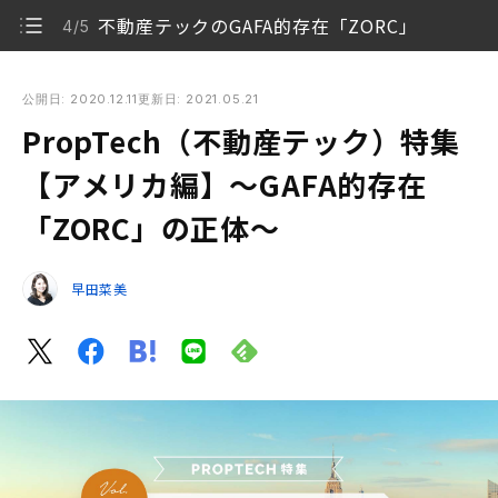
不動産テックのGAFA的存在「ZORC」
4/5
PropTech（不動産テック）特集【アメリカ編】〜GAFA的存
在「ZORC」の正体〜
公開日: 2020.12.11
更新日: 2021.05.21
PropTech（不動産テック）特集
不動産テックとは
1/5
【アメリカ編】〜GAFA的存在
アメリカの不動産テック市場
2/5
「ZORC」の正体〜
注目を集めるiBuyer
3/5
早田菜美
不動産テックのGAFA的存在「ZORC」
4/5
まとめ
5/5