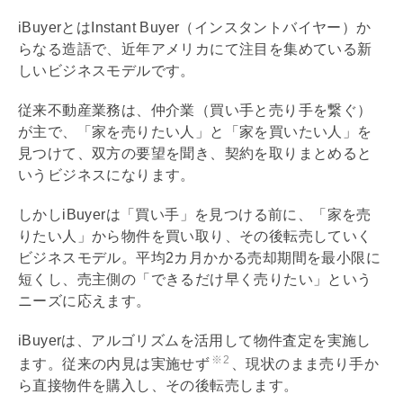
iBuyerとはInstant Buyer（インスタントバイヤー）か
らなる造語で、近年アメリカにて注目を集めている新
しいビジネスモデルです。
従来不動産業務は、仲介業（買い手と売り手を繋ぐ）
が主で、「家を売りたい人」と「家を買いたい人」を
見つけて、双方の要望を聞き、契約を取りまとめると
いうビジネスになります。
しかしiBuyerは「買い手」を見つける前に、「家を売
りたい人」から物件を買い取り、その後転売していく
ビジネスモデル。平均2カ月かかる売却期間を最小限に
短くし、売主側の「できるだけ早く売りたい」という
ニーズに応えます。
iBuyerは、アルゴリズムを活用して物件査定を実施し
※2
ます。従来の
内見
は実施せず
、現状のまま売り手か
ら直接物件を購入し、その後転売します。