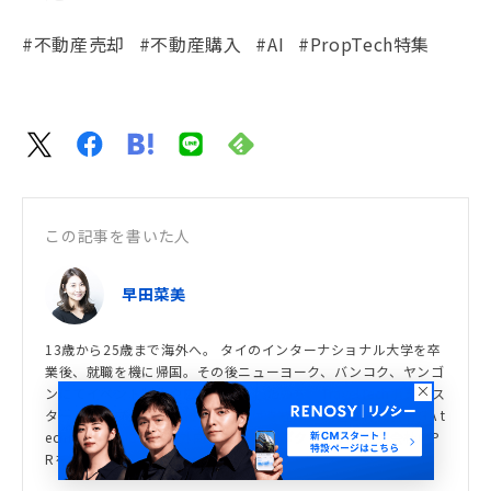
#不動産売却
#不動産購入
#AI
#PropTech特集
この記事を書いた人
早田菜美
13歳から25歳まで海外へ。 タイのインターナショナル大学を卒
業後、就職を機に帰国。その後ニューヨーク、バンコク、ヤンゴ
ンにてイベント制作や広報を担当したのち、TravelTech事業のス
タートアップ企業で広報室立ち上げを経験。現在は株式会社GA t
echnologiesにて、海外向けPRやプロダクト・グループ会社のP
Rを担当。