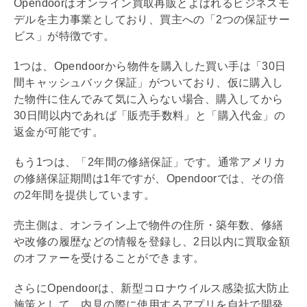
Opendoorはオンライン買取再販とよばれるビジネスモ
デルを主力事業としており、買主への「2つの保証サー
ビス」が特徴です。
1つは、Opendoorから物件を購入した買い手は「30日
間キャッシュバック保証」がついており、仮に購入し
た物件に住んでみて気に入らない場合、購入してから
30日間以内であれば「販売手数料」と「購入代金」の
返金が可能です。
もう1つは、「2年間の修繕保証」です。通常アメリカ
の修繕保証期間は1年ですが、Opendoorでは、その倍
の2年間を提供しています。
売主側は、オンライン上で物件の住所・
築年数
、修繕
や改修の履歴などの情報を登録し、2日以内に買取金額
のオファーを受けることができます。
さらにOpendoorは、新型コロナウイルス感染拡大防止
施策として、
内見
の際に使用するアプリを自社で開発