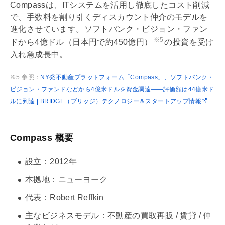
Compassは、ITシステムを活用し徹底したコスト削減
で、手数料を割り引くディスカウント仲介のモデルを
進化させています。ソフトバンク・ビジョン・ファン
※5
ドから4億ドル（日本円で約450億円）
の投資を受け
入れ急成長中。
※5 参照：
NY発不動産プラットフォーム「Compass」、ソフトバンク・
ビジョン・ファンドなどから4億米ドルを資金調達――評価額は44億米ド
ルに到達 | BRIDGE（ブリッジ）テクノロジー＆スタートアップ情報
Compass 概要
設立：2012年
本拠地：ニューヨーク
代表：Robert Reffkin
主なビジネスモデル：不動産の買取再販 / 賃貸 / 仲