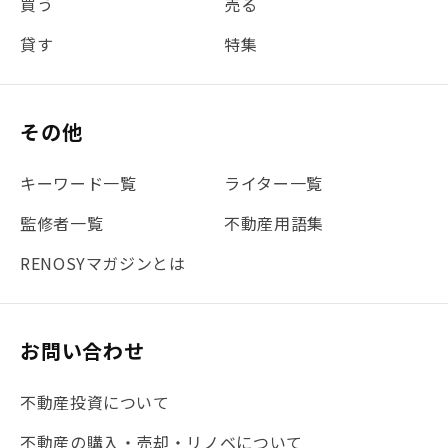
買う
売る
#団体信用生命保険
#贈与税
#災害に備える
貸す
特集
#書類
#リスク分散
#リノシーチャンネル
#DIY
#保険
#賃貸管理
#東京
#ワンルーム
#利回り
その他
#不動産投資体験レポ
#FX
#JR山手線
#建物管理
#地震対策
#セミナー
#渋谷
#ふるさと納税
キーワード一覧
ライター一覧
#法人化
#クラウドファンディング
#JR京浜東北線
監修者一覧
不動産用語集
#まとめ
#融資
#目黒
#相続わかるラボ
#横浜
RENOSYマガジンとは
#大阪
#JR総武線
#東京メトロ日比谷線
#手数料
#マイナンバー
#PropTech特集
#港区
お問い合わせ
#海外不動産投資
#攻めのマンション管理
不動産投資について
#JR湘南新宿ライン
#池袋
#不動産投資の基本
不動産の購入・売却・リノベについて