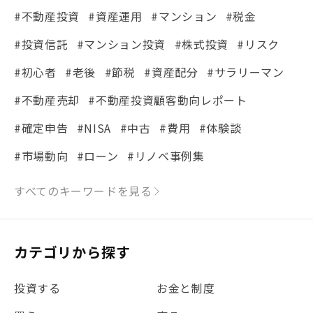
#不動産投資
#資産運用
#マンション
#税金
#投資信託
#マンション投資
#株式投資
#リスク
#初心者
#老後
#節税
#資産配分
#サラリーマン
#不動産売却
#不動産投資顧客動向レポート
#確定申告
#NISA
#中古
#費用
#体験談
#市場動向
#ローン
#リノベ事例集
#シミュレーション
#まちの住みやすさ発見！
すべてのキーワードを見る
#リフォーム
#iDeCo
#税理士中井の課税ルール解説
#理想の暮らし
カテゴリから探す
#金利
#経費
#相続
#不動産購入
#相続税
投資する
お金と制度
#REIT
#新型コロナ
#ETF
#固定資産税