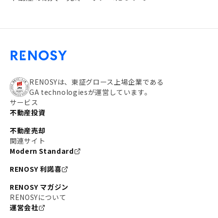
#20代
#都営浅草線
#東急東横線
#東京メトロ有楽町線
#自己資金
#品川
#都営大江戸線
#都営三田線
#不労所得
#アパート経営
#住人目線の街案内
#私の資産ポートフォリオ
#新宿
RENOSYは、東証グロース上場企業である
GA technologiesが運営しています。
#わたしのリノベーションストーリー
#JR横須賀線
サービス
不動産投資
#東京メトロ副都心線
#JR常磐線
不動産売却
#東京メトロ銀座線
#JR中央線
関連サイト
Modern Standard
#東京メトロ半蔵門線
#江東区
#六本木
RENOSY 利諾喜
#不動産投資の始め方
#エリア未来ナビ
#武蔵小杉
RENOSY マガジン
#リノベで家ができるまで
RENOSYについて
#東急目黒線
#JR埼京線
運営会社
#日暮里・舎人ライナー
#京成本線
#日暮里