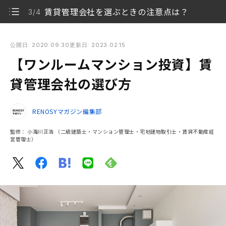
賃貸管理会社を選ぶときの注意点は？
3/4
【ワンルームマンション投資】賃貸管理会社の選び方
公開日: 2020.09.30
更新日: 2023.02.15
【ワンルームマンション投資】賃
ワンルームマンション投資で賃貸管理を委託するメリ
1/4
ット
貸管理会社の選び方
ワンルームマンション投資で賃貸管理会社を選ぶポイ
2/4
ント
RENOSYマガジン編集部
監修：
小海川正浩
（二級建築士・マンション管理士・宅地建物取引士・賃貸不動産経
賃貸管理会社を選ぶときの注意点は？
3/4
営管理士）
まとめ
4/4