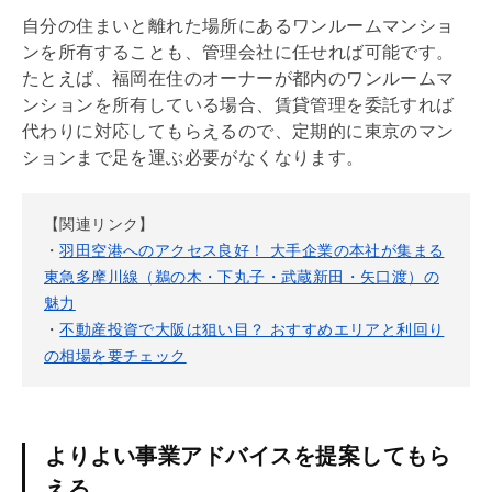
自分の住まいと離れた場所にあるワンルームマンショ
ンを所有することも、
管理会社
に任せれば可能です。
たとえば、福岡在住のオーナーが都内のワンルームマ
ンションを所有している場合、賃貸管理を委託すれば
代わりに対応してもらえるので、定期的に東京のマン
ションまで足を運ぶ必要がなくなります。
【関連リンク】
・
羽田空港へのアクセス良好！ 大手企業の本社が集まる
東急多摩川線（鵜の木・下丸子・武蔵新田・矢口渡）の
魅力
・
不動産投資で大阪は狙い目？ おすすめエリアと利回り
の相場を要チェック
よりよい事業アドバイスを提案してもら
える