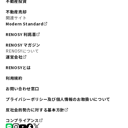
不動産投資
#東京メトロ銀座線
#JR中央線
不動産売却
#東京メトロ半蔵門線
#江東区
#六本木
関連サイト
Modern Standard
#不動産投資の始め方
#エリア未来ナビ
#武蔵小杉
RENOSY 利諾喜
#リノベで家ができるまで
#東急目黒線
#JR埼京線
RENOSY マガジン
#日暮里・舎人ライナー
#京成本線
#日暮里
RENOSYについて
運営会社
#東京メトロ千代田線
#東武伊勢崎線
#赤坂
RENOSYとは
#錦糸町
#両国
#東京メトロ南北線
#宅建
利用規約
#大田区
#中央区
#RENOSYルームツアー
#品川区
お問い合わせ窓口
#川崎
#東急池上線
#JR南武線
プライバシーポリシー及び個人情報のお取扱いについて
#東京メトロ丸ノ内線
#オリンピック
反社会的勢力に対する基本方針
#つくばエクスプレス
#恵比寿
#京王井の頭線
コンプライアンス