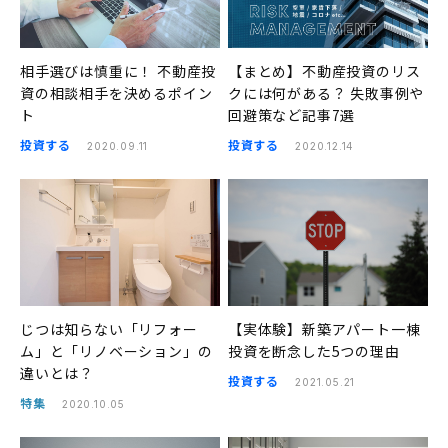
相手選びは慎重に！ 不動産投
【まとめ】不動産投資のリス
資の相談相手を決めるポイン
クには何がある？ 失敗事例や
ト
回避策など記事7選
投資する
投資する
2020.09.11
2020.12.14
じつは知らない「リフォー
【実体験】新築アパート一棟
ム」と「リノベーション」の
投資を断念した5つの理由
違いとは？
投資する
2021.05.21
特集
2020.10.05