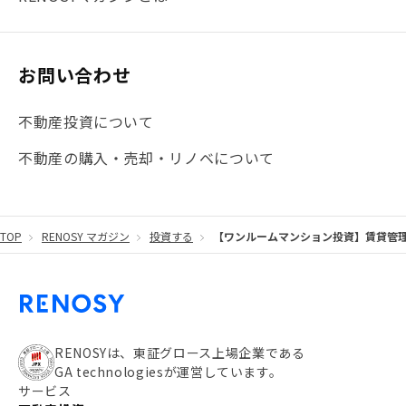
#大阪
#JR総武線
#東京メトロ日比谷線
#手数料
#マイナンバー
#PropTech特集
#港区
お問い合わせ
#海外不動産投資
#攻めのマンション管理
不動産投資について
#JR湘南新宿ライン
#池袋
#不動産投資の基本
不動産の購入・売却・リノベについて
#20代
#都営浅草線
#東急東横線
#東京メトロ有楽町線
#自己資金
#品川
TOP
RENOSY マガジン
投資する
【ワンルームマンション投資】賃貸管
#都営大江戸線
#都営三田線
#不労所得
#アパート経営
#住人目線の街案内
#私の資産ポートフォリオ
#新宿
#わたしのリノベーションストーリー
#JR横須賀線
RENOSYは、東証グロース上場企業である
GA technologiesが運営しています。
#東京メトロ副都心線
#JR常磐線
サービス