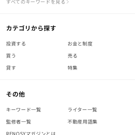
すべてのキーワードを見る
#リフォーム
#iDeCo
#税理士中井の課税ルール解説
#理想の暮らし
カテゴリから探す
#金利
#経費
#相続
#不動産購入
#相続税
投資する
お金と制度
#REIT
#新型コロナ
#ETF
#固定資産税
買う
売る
#団体信用生命保険
#贈与税
#災害に備える
貸す
特集
#書類
#リスク分散
#リノシーチャンネル
#DIY
#保険
#賃貸管理
#東京
#ワンルーム
#利回り
その他
#不動産投資体験レポ
#FX
#JR山手線
#建物管理
#地震対策
#セミナー
#渋谷
#ふるさと納税
キーワード一覧
ライター一覧
#法人化
#クラウドファンディング
#JR京浜東北線
監修者一覧
不動産用語集
#まとめ
#融資
#目黒
#相続わかるラボ
#横浜
RENOSYマガジンとは