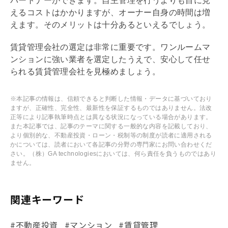
パートナーができます。自主管理を行うよりも目に見
えるコストはかかりますが、オーナー自身の時間は増
えます。そのメリットは十分あるといえるでしょう。
賃貸
管理会社
の選定は非常に重要です。ワンルームマ
ンションに強い業者を選定したうえで、安心して任せ
られる賃貸
管理会社
を見極めましょう。
※本記事の情報は、信頼できると判断した情報・データに基づいており
ますが、正確性、完全性、最新性を保証するものではありません。法改
正等により記事執筆時点とは異なる状況になっている場合があります。
また本記事では、記事のテーマに関する一般的な内容を記載しており、
より個別的な、不動産投資・ローン・税制等の制度が読者に適用される
かについては、読者において各記事の分野の専門家にお問い合わせくだ
さい。（株）GA technologiesにおいては、何ら責任を負うものではあり
ません。
関連キーワード
#不動産投資
#マンション
#賃貸管理