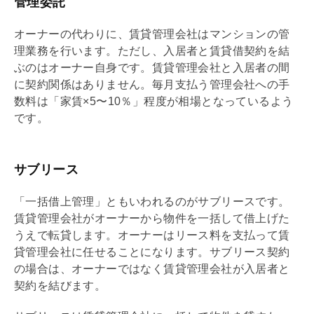
管理委託
オーナーの代わりに、賃貸
管理会社
はマンションの管
理業務を行います。ただし、入居者と
賃貸借
契約を結
ぶのはオーナー自身です。賃貸
管理会社
と入居者の間
に契約関係はありません。毎月支払う
管理会社
への手
数料は「家賃×5〜10％」程度が相場となっているよう
です。
サブリース
「一括借上管理」ともいわれるのが
サブリース
です。
賃貸
管理会社
がオーナーから物件を一括して借上げた
うえで転貸します。オーナーはリース料を支払って賃
貸
管理会社
に任せることになります。
サブリース
契約
の場合は、オーナーではなく賃貸
管理会社
が入居者と
契約を結びます。