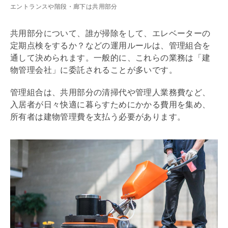
エントランスや階段・廊下は共用部分
共用部分について、誰が掃除をして、エレベーターの
定期点検をするか？などの運用ルールは、
管理組合
を
通して決められます。一般的に、これらの業務は「建
物
管理会社
」に委託されることが多いです。
管理組合
は、共用部分の清掃代や管理人業務費など、
入居者が日々快適に暮らすためにかかる費用を集め、
所有者は
建物
管理費
を支払う必要があります。