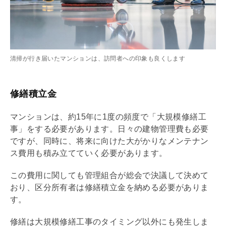
清掃が行き届いたマンションは、訪問者への印象も良くします
修繕積立金
マンションは、約15年に1度の頻度で「大規模修繕工
事」をする必要があります。日々の建物
管理費
も必要
ですが、同時に、将来に向けた大がかりなメンテナン
ス費用も積み立てていく必要があります。
この費用に関しても
管理組合
が総会で決議して決めて
おり、区分所有者は
修繕積立金
を納める必要がありま
す。
修繕は大規模修繕工事のタイミング以外にも発生しま