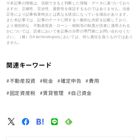
※本記事の情報は、信頼できると判断した情報・データに基づいており
ますが、正確性、完全性、最新性を保証するものではありません。法改
正等により記事執筆時点とは異なる状況になっている場合があります。
また本記事では、記事のテーマに関する一般的な内容を記載しており、
より個別的な、不動産投資・ローン・税制等の制度が読者に適用される
かについては、読者において各記事の分野の専門家にお問い合わせくだ
さい。（株）GA technologiesにおいては、何ら責任を負うものではあり
ません。
関連キーワード
#不動産投資
#税金
#確定申告
#費用
#固定資産税
#賃貸管理
#自己資金