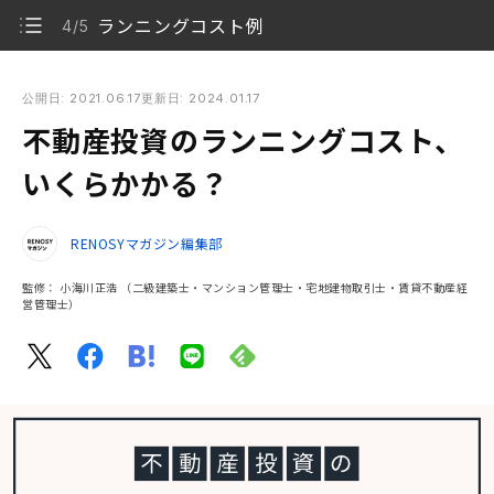
ランニングコスト例
4/5
不動産投資のランニングコスト、いくらかかる？
公開日: 2021.06.17
更新日: 2024.01.17
不動産投資のランニングコスト、
不動産投資にはランニングコストが発生する
1/5
いくらかかる？
常にかかる費用の内訳
2/5
RENOSYマガジン編集部
突発的に発生する費用の内訳
3/5
監修：
小海川正浩
（二級建築士・マンション管理士・宅地建物取引士・賃貸不動産経
ランニングコスト例
4/5
営管理士）
ランニングコストは経費にできる項目も多い
5/5