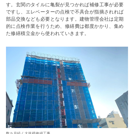
す。玄関のタイルに亀裂が見つかれば補修工事が必要
ですし、エレベーターの点検で不具合が指摘されれば
部品交換なども必要となります。建物
管理会社
は定期
的に点検作業を行うため、修繕費は都度かかり、集め
た
修繕積立金
から使われていきます。
数カ月続く大規模修繕工事