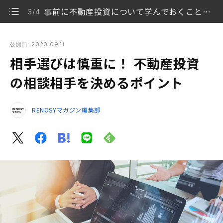
事前に不動産投資について学んでおくことが大事
3/4
相手選びは慎重に！ 不動産投資の相談相手を決めるポイント
公開日: 2020.09.11
相手選びは慎重に！ 不動産投資
不動産投資の一般的な相談先
1/4
の相談相手を決めるポイント
相談先を決めるときに気をつけるべきポイント
2/4
RENOSYマガジン編集部
事前に不動産投資について学んでおくことが大事
3/4
まとめ
4/4