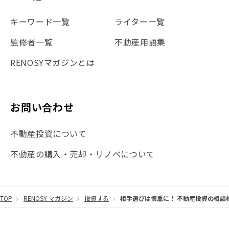
#地震対策
#セミナー
#渋谷
#ふるさと納税
キーワード一覧
ライター一覧
#法人化
#クラウドファンディング
#JR京浜東北線
監修者一覧
不動産用語集
#まとめ
#融資
#目黒
#相続わかるラボ
#横浜
RENOSYマガジンとは
#大阪
#JR総武線
#東京メトロ日比谷線
#手数料
#マイナンバー
#PropTech特集
#港区
お問い合わせ
#海外不動産投資
#攻めのマンション管理
不動産投資について
#JR湘南新宿ライン
#池袋
#不動産投資の基本
不動産の購入・売却・リノベについて
#20代
#都営浅草線
#東急東横線
#東京メトロ有楽町線
#自己資金
#品川
TOP
RENOSY マガジン
投資する
相手選びは慎重に！ 不動産投資の相談
#都営大江戸線
#都営三田線
#不労所得
#アパート経営
#住人目線の街案内