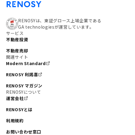
#私の資産ポートフォリオ
#新宿
#わたしのリノベーションストーリー
#JR横須賀線
RENOSYは、東証グロース上場企業である
GA technologiesが運営しています。
#東京メトロ副都心線
#JR常磐線
サービス
不動産投資
#東京メトロ銀座線
#JR中央線
不動産売却
#東京メトロ半蔵門線
#江東区
#六本木
関連サイト
Modern Standard
#不動産投資の始め方
#エリア未来ナビ
#武蔵小杉
RENOSY 利諾喜
#リノベで家ができるまで
#東急目黒線
#JR埼京線
RENOSY マガジン
#日暮里・舎人ライナー
#京成本線
#日暮里
RENOSYについて
運営会社
#東京メトロ千代田線
#東武伊勢崎線
#赤坂
RENOSYとは
#錦糸町
#両国
#東京メトロ南北線
#宅建
利用規約
#大田区
#中央区
#RENOSYルームツアー
#品川区
お問い合わせ窓口