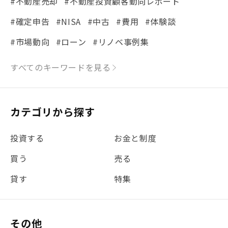
#不動産売却
#不動産投資顧客動向レポート
#確定申告
#NISA
#中古
#費用
#体験談
#市場動向
#ローン
#リノベ事例集
#シミュレーション
#まちの住みやすさ発見！
すべてのキーワードを見る
#リフォーム
#iDeCo
#税理士中井の課税ルール解説
#理想の暮らし
カテゴリから探す
#金利
#経費
#相続
#不動産購入
#相続税
投資する
お金と制度
#REIT
#新型コロナ
#ETF
#固定資産税
買う
売る
#団体信用生命保険
#贈与税
#災害に備える
貸す
特集
#書類
#リスク分散
#リノシーチャンネル
#DIY
#保険
#賃貸管理
#東京
#ワンルーム
#利回り
その他
#不動産投資体験レポ
#FX
#JR山手線
#建物管理