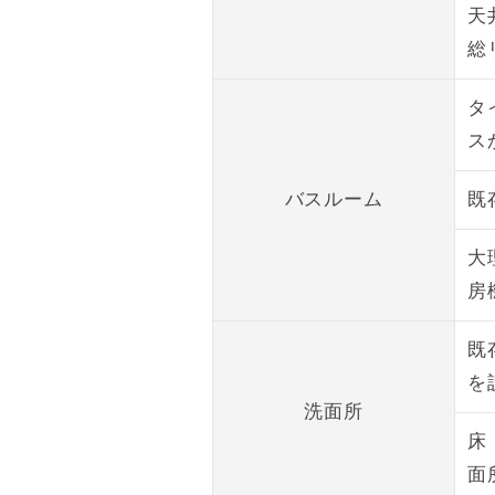
天
総
タ
ス
バスルーム
既
大
房
既
を
洗面所
床
面