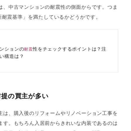
は、中古マンションの
耐震
性の側面からです。つま
新耐震基準
」を満たしているかどうかです。
ンションの
性をチェックするポイントは？注
耐震
い構造は？
前提の買主が多い
主は、購入後の
リフォーム
や
リノベーション
工事を
ます。もちろん入居前からきれいな内装であるのは