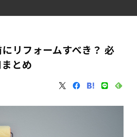
？
スや費用まとめ
にリフォームすべき？ 必
用まとめ
つのこと