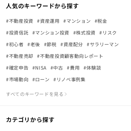
人気のキーワードから探す
#不動産投資
#資産運用
#マンション
#税金
#投資信託
#マンション投資
#株式投資
#リスク
#初心者
#老後
#節税
#資産配分
#サラリーマン
#不動産売却
#不動産投資顧客動向レポート
#確定申告
#NISA
#中古
#費用
#体験談
#市場動向
#ローン
#リノベ事例集
#シミュレーション
#まちの住みやすさ発見！
すべてのキーワードを見る
#リフォーム
#iDeCo
#税理士中井の課税ルール解説
#理想の暮らし
カテゴリから探す
#金利
#経費
#相続
#不動産購入
#相続税