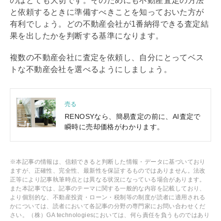
のはとても大切です。そのためにも不動産査定の方法
と依頼するときに準備すべきことを知っておいた方が
有利でしょう。どの不動産会社が1番納得できる査定結
果を出したかを判断する基準になります。
複数の不動産会社に査定を依頼し、自分にとってベス
トな不動産会社を選べるようにしましょう。
売る
RENOSYなら、簡易査定の前に、AI査定で
瞬時に売却価格がわかります。
※本記事の情報は、信頼できると判断した情報・データに基づいており
ますが、正確性、完全性、最新性を保証するものではありません。法改
正等により記事執筆時点とは異なる状況になっている場合があります。
また本記事では、記事のテーマに関する一般的な内容を記載しており、
より個別的な、不動産投資・ローン・税制等の制度が読者に適用される
かについては、読者において各記事の分野の専門家にお問い合わせくだ
さい。（株）GA technologiesにおいては、何ら責任を負うものではあり