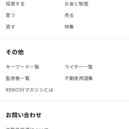
投資する
お金と制度
#REIT
#新型コロナ
#ETF
#固定資産税
買う
売る
#団体信用生命保険
#贈与税
#災害に備える
貸す
特集
#書類
#リスク分散
#リノシーチャンネル
#DIY
#保険
#賃貸管理
#東京
#ワンルーム
#利回り
その他
#不動産投資体験レポ
#FX
#JR山手線
#建物管理
#地震対策
#セミナー
#渋谷
#ふるさと納税
キーワード一覧
ライター一覧
#法人化
#クラウドファンディング
#JR京浜東北線
監修者一覧
不動産用語集
#まとめ
#融資
#目黒
#相続わかるラボ
#横浜
RENOSYマガジンとは
#大阪
#JR総武線
#東京メトロ日比谷線
#手数料
#マイナンバー
#PropTech特集
#港区
お問い合わせ
#海外不動産投資
#攻めのマンション管理