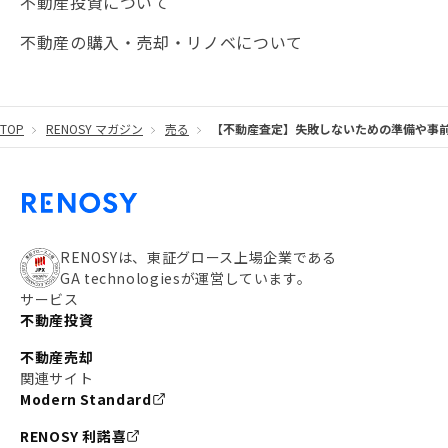
不動産投資について
#JR湘南新宿ライン
#池袋
#不動産投資の基本
不動産の購入・売却・リノベについて
#20代
#都営浅草線
#東急東横線
#東京メトロ有楽町線
#自己資金
#品川
TOP
RENOSY マガジン
売る
【不動産査定】失敗しないための準備や事
#都営大江戸線
#都営三田線
#不労所得
#アパート経営
#住人目線の街案内
#私の資産ポートフォリオ
#新宿
#わたしのリノベーションストーリー
#JR横須賀線
RENOSYは、東証グロース上場企業である
GA technologiesが運営しています。
#東京メトロ副都心線
#JR常磐線
サービス
不動産投資
#東京メトロ銀座線
#JR中央線
不動産売却
#東京メトロ半蔵門線
#江東区
#六本木
関連サイト
Modern Standard
#不動産投資の始め方
#エリア未来ナビ
#武蔵小杉
RENOSY 利諾喜