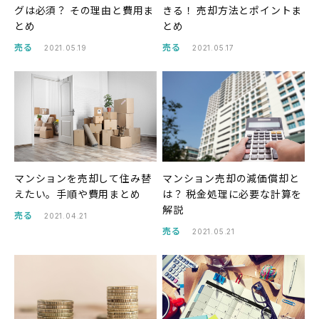
グは必須？ その理由と費用ま
きる！ 売却方法とポイントま
とめ
とめ
売る
売る
2021.05.19
2021.05.17
マンションを売却して住み替
マンション売却の減価償却と
えたい。手順や費用まとめ
は？ 税金処理に必要な計算を
解説
売る
2021.04.21
売る
2021.05.21