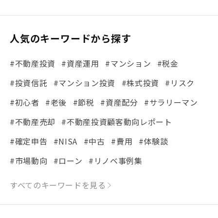
人気のキーワードから探す
#不動産投資
#資産運用
#マンション
#税金
#投資信託
#マンション投資
#株式投資
#リスク
#初心者
#老後
#節税
#資産配分
#サラリーマン
#不動産売却
#不動産投資顧客動向レポート
#確定申告
#NISA
#中古
#費用
#体験談
#市場動向
#ローン
#リノベ事例集
#シミュレーション
#まちの住みやすさ発見！
すべてのキーワードを見る
#リフォーム
#iDeCo