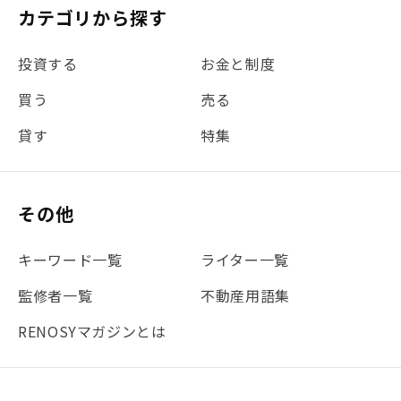
#税理士中井の課税ルール解説
#理想の暮らし
カテゴリから探す
#金利
#経費
#相続
#不動産購入
#相続税
投資する
お金と制度
#REIT
#新型コロナ
#ETF
#固定資産税
買う
売る
#団体信用生命保険
#贈与税
#災害に備える
貸す
特集
#書類
#リスク分散
#リノシーチャンネル
#DIY
#保険
#賃貸管理
#東京
#ワンルーム
#利回り
その他
#不動産投資体験レポ
#FX
#JR山手線
#建物管理
#地震対策
#セミナー
#渋谷
#ふるさと納税
キーワード一覧
ライター一覧
#法人化
#クラウドファンディング
#JR京浜東北線
監修者一覧
不動産用語集
#まとめ
#融資
#目黒
#相続わかるラボ
#横浜
RENOSYマガジンとは
#大阪
#JR総武線
#東京メトロ日比谷線
#手数料
#マイナンバー
#PropTech特集
#港区