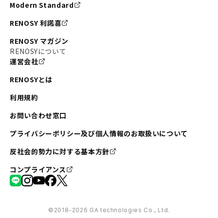
Modern Standard
#不動産投資の始め方
#エリア未来ナビ
#武蔵小杉
RENOSY 利諾喜
#リノベで家ができるまで
#東急目黒線
#JR埼京線
RENOSY マガジン
#日暮里・舎人ライナー
#京成本線
#日暮里
RENOSYについて
運営会社
#東京メトロ千代田線
#東武伊勢崎線
#赤坂
RENOSYとは
#錦糸町
#両国
#東京メトロ南北線
#宅建
利用規約
#大田区
#中央区
#RENOSYルームツアー
#品川区
お問い合わせ窓口
#川崎
#東急池上線
#JR南武線
プライバシーポリシー及び個人情報のお取扱いについて
#東京メトロ丸ノ内線
#オリンピック
反社会的勢力に対する基本方針
#つくばエクスプレス
#恵比寿
#京王井の頭線
コンプライアンス
#東急田園都市線
#広尾
#勝どき
#板橋区
#みなとみらい
#京急本線
#桜木町
#北千住
©︎2018-2026 GA technologies Co., Ltd.