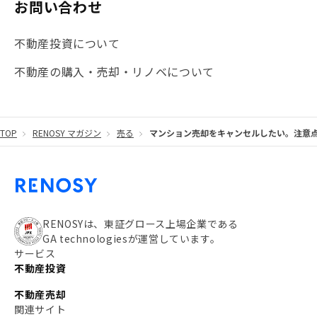
お問い合わせ
#海外不動産投資
#攻めのマンション管理
不動産投資について
#JR湘南新宿ライン
#池袋
#不動産投資の基本
不動産の購入・売却・リノベについて
#20代
#都営浅草線
#東急東横線
#東京メトロ有楽町線
#自己資金
#品川
TOP
RENOSY マガジン
売る
マンション売却をキャンセルしたい。注意
#都営大江戸線
#都営三田線
#不労所得
#アパート経営
#住人目線の街案内
#私の資産ポートフォリオ
#新宿
#わたしのリノベーションストーリー
#JR横須賀線
RENOSYは、東証グロース上場企業である
GA technologiesが運営しています。
#東京メトロ副都心線
#JR常磐線
サービス
不動産投資
#東京メトロ銀座線
#JR中央線
不動産売却
#東京メトロ半蔵門線
#江東区
#六本木
関連サイト