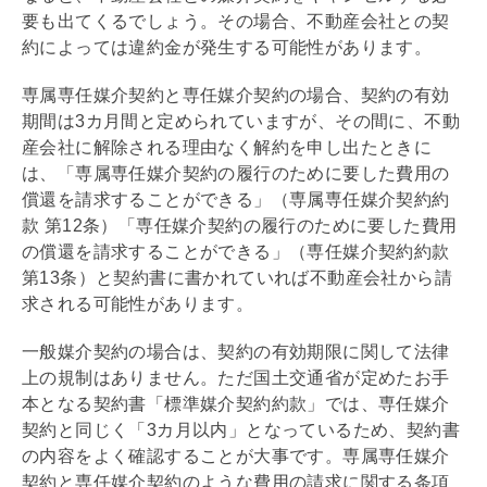
要も出てくるでしょう。その場合、不動産会社との契
約によっては違約金が発生する可能性があります。
専属専任媒介契約
と
専任媒介契約
の場合、契約の有効
期間は3カ月間と定められていますが、その間に、不動
産会社に解除される理由なく解約を申し出たときに
は、「
専属専任媒介契約
の履行のために要した費用の
償還を請求することができる」（
専属専任媒介契約
約
款 第12条）「
専任媒介契約
の履行のために要した費用
の償還を請求することができる」（
専任媒介契約
約款
第13条）と契約書に書かれていれば不動産会社から請
求される可能性があります。
一般媒介契約
の場合は、契約の有効期限に関して法律
上の規制はありません。ただ国土交通省が定めたお手
本となる契約書「標準
媒介契約
約款」では、
専任媒介
契約
と同じく「3カ月以内」となっているため、契約書
の内容をよく確認することが大事です。
専属専任媒介
契約
と
専任媒介契約
のような費用の請求に関する条項