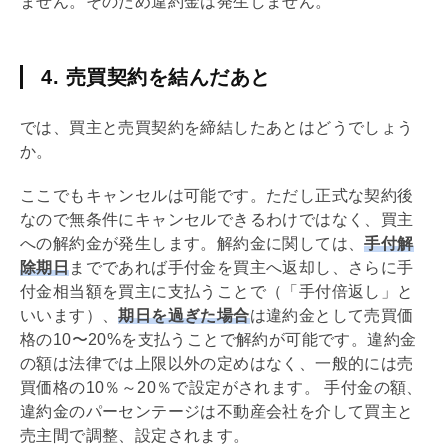
ません。そのため違約金は発生しません。
4. 売買契約を結んだあと
では、買主と
売買契約
を締結したあとはどうでしょう
か。
ここでもキャンセルは可能です。ただし正式な契約後
なので無条件にキャンセルできるわけではなく、買主
への解約金が発生します。解約金に関しては、
手付
解
除期日
までであれば
手付
金を買主へ返却し、さらに
手
付
金相当額を買主に支払うことで（「
手付
倍返し」と
いいます）、
期日を過ぎた場合
は違約金として売買価
格の10〜20%を支払うことで解約が可能です。違約金
の額は法律では上限以外の定めはなく、一般的には売
買価格の10％～20％で設定がされます。
手付
金の額、
違約金のパーセンテージは不動産会社を介して買主と
売主間で調整、設定されます。