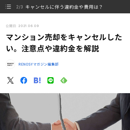
キャンセルに伴う違約金や費用は？
2/3
マンション売却をキャンセルしたい。注意点や違約金を解説
公開日: 2021.06.09
マンション売却をキャンセルした
マンション売却は途中でキャンセルできる？
1/3
い。注意点や違約金を解説
キャンセルに伴う違約金や費用は？
2/3
RENOSYマガジン編集部
キャンセルは可能。ただし、売買契約後は違約金（解
3/3
約金）の支払いは覚悟のうえで