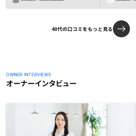
なった。 ・担当者のレスポンスが早く、
した。仕事等
こちらに合わせた形で対応してくれた。
ペースがあり
・担当者がしつこくなかった。 ・担当者
お付き合いし
に何を聞いてもすぐに客観的で明確な回答
40代の口コミをもっと見る
をしてくれた。 ・Renosy賃貸管理のシス
テムが納得のいくものだった。購入後、周
囲に話すと、マンション投資には怪しい、
損する、というイメージがとても多いで
す。「税金の勉強」という入口で広告して
いる会社が目立ちますが、この手法もそろ
そろ行き詰まってきた気がします。この敷
居の高さを払拭するには、購入者からの紹
OWNER INTERVIEWS
介制度のメニューを増やすのはいかがでし
オーナーインタビュー
ょうか。最初の敷居の高さを払拭できて、
それなりの経済力ある人が話さえ聞けば、
Renosyさんの提案、システムであれば納
得して購入できると思います。