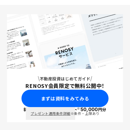
不動産投資はじめてガイド
RENOSY会員限定で無料公開中！
まずは資料をみてみる
※
初回面談で
ポイント
50,000
円分
PayPay
プレゼント適用条件詳細
※条件・上限あり