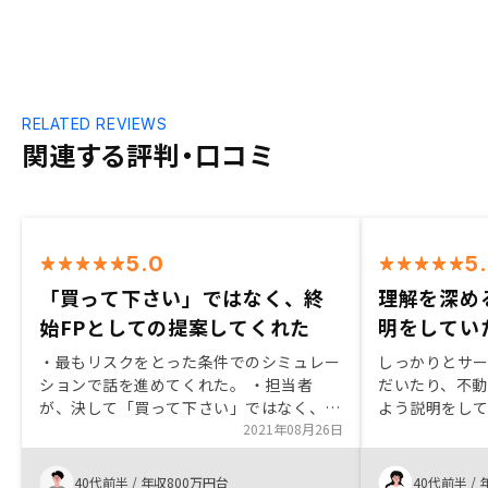
RELATED REVIEWS
関連する評判・口コミ
5.0
5
「買って下さい」ではなく、終
理解を深め
始FPとしての提案してくれた
明をしてい
・最もリスクをとった条件でのシミュレー
しっかりとサ
ションで話を進めてくれた。 ・担当者
だいたり、不
が、決して「買って下さい」ではなく、終
よう説明をし
始、ファイナンシャルプランナーとしての
2021年08月26日
を深めた上で
提案という感じだった。 ・自分の状況を
になる点（空
ベースにした税金の仕組みがとても勉強に
りと会社の対
40代前半
/
年収800万円台
40代前半
/