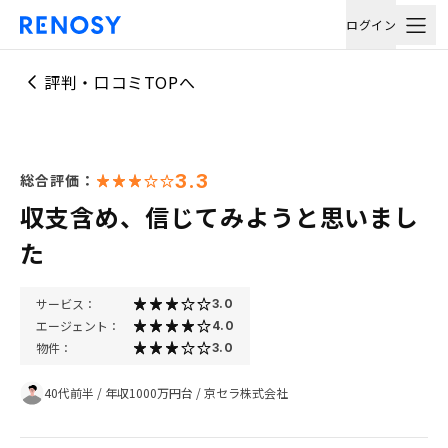
ログイン
評判・口コミTOPへ
3.3
総合評価：
収支含め、信じてみようと思いまし
た
サービス：
3.0
エージェント：
4.0
物件：
3.0
40代前半
/
年収1000万円台
/
京セラ株式会社