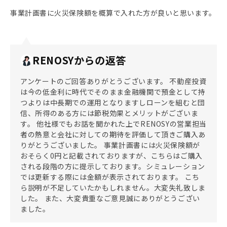
事業計画書に火災保険額を概算で入れた方が良いと思います。
RENOSYからの返答
アンケートのご回答ありがとうございます。 不動産投資
は今の低金利に時代でそのまま金融機関で預金として持
つよりは中長期での運用となりますしローンを組むと団
信、所得のある方には節税効果とメリットがございま
す。 他社様でもお話を聞かれた上でRENOSYの営業担当
者の熱意と会社に対しての期待を評価して頂きご購入あ
りがとうございました。 事業計画書には火災保険額が
おそらく0円と記載されておりますが、こちらはご購入
される段階の方に提示しております。シミュレーション
では更新する際には金額が表示されております。 こち
ら説明が不足していたかもしれません。大変失礼致しま
した。 また、大変貴重なご意見誠にありがとうござい
ました。