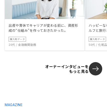
出産や育休でキャリアが変わる前に、資産形
ハッピーな
成の“仕組み”を作っておきたかった。
ルフと旅行
購入時データ
購入時データ
20代 / 金融機関勤務
50代 / 化
オーナーインタビューを
もっと見る
MAGAZINE