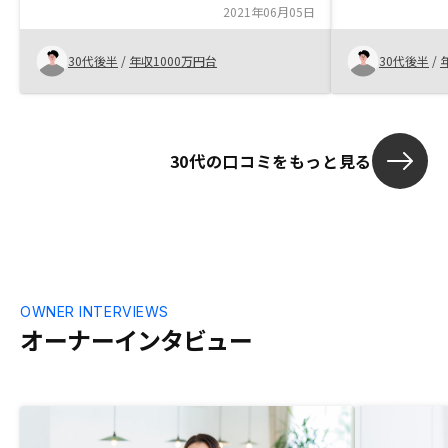
RENOSYはアプリで一元管理できることが
2021年06月05日
ころ、非常に
最もオススメポイントです。不動産業界は
ない点、不安
見えない部分が多く、非常にわかりづらい
かく教えてく
30代後半
/
年収1000万円台
30代後半
/
ですが、透明性を高めようと企業努力され
契約までも、
ているのが伝わります。 もちろん物件自
通り進んだこ
体を見極めることは大切ですが、アフター
今後も、良い
フォロー含めて信頼できる会社だと感じま
したいと思い
30代の口コミをもっと見る
した。物件価格は決して安くないことと、
屋の写真があ
家賃が同物件の他の部屋の売出し価格と比
と感じました
べて安く感じました。一方で、アフターフ
ォローはちゃんとしていると思い購入した
ので、サービスが低下しないように徹底し
ていただきたいです。
OWNER INTERVIEWS
オーナーインタビュー