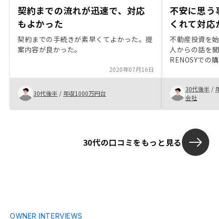
契約までの流れが迅速で、対応
不安に思う
もよかった
くれて対応
契約までの手続きが素早くてよかった。提
不動産投資を
案内容が良かった。
人からの話を
RENOSYで
2020年07月16日
している事と
消でき、決めま
30代後半
/
インでやり取
30代後半
/
年収1000万円台
会社
ぐに聞けるのも
ずは不安材料
ると良いかと
期間が想像よ
30代の口コミをもっと見る
逐一連絡して
ます。
OWNER INTERVIEWS