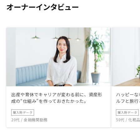
オーナーインタビュー
出産や育休でキャリアが変わる前に、資産形
ハッピーな
成の“仕組み”を作っておきたかった。
ルフと旅行
購入時データ
購入時データ
20代 / 金融機関勤務
50代 / 化