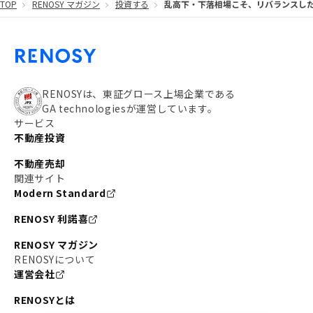
TOP
RENOSY マガジン
投資する
乱高下・下落相場こそ、リバランスし
#都営大江戸線
#都営三田線
#不労所得
#アパート経営
#住人目線の街案内
#私の資産ポートフォリオ
#新宿
#わたしのリノベーションストーリー
#JR横須賀線
RENOSYは、東証グロース上場企業である
GA technologiesが運営しています。
#東京メトロ副都心線
#JR常磐線
サービス
不動産投資
#東京メトロ銀座線
#JR中央線
不動産売却
#東京メトロ半蔵門線
#江東区
#六本木
関連サイト
Modern Standard
#不動産投資の始め方
#エリア未来ナビ
#武蔵小杉
RENOSY 利諾喜
#リノベで家ができるまで
#東急目黒線
#JR埼京線
RENOSY マガジン
#日暮里・舎人ライナー
#京成本線
#日暮里
RENOSYについて
運営会社
#東京メトロ千代田線
#東武伊勢崎線
#赤坂
RENOSYとは