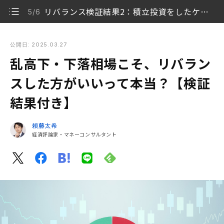
リバランス検証結果2：積立投資をしたケース
5/6
乱高下・下落相場こそ、リバランスした方がいいって本当？
【検証結果付き】
公開日: 2025.03.27
乱高下・下落相場こそ、リバラン
相場変動で有効な投資先は？
1/6
スした方がいいって本当？【検証
リバランスは「配分変更」と「スイッチング」の 2つ
2/6
結果付き】
の方法がある
リバランス効果の検証−4資産均等配分
3/6
頼藤太希
経済評論家・マネーコンサルタント
リバランス検証結果1：当初一括投資をしたケース
4/6
リバランス検証結果2：積立投資をしたケース
5/6
資産を取り崩すタイミングで後悔しないためにも
6/6
「年1回はリバランス」