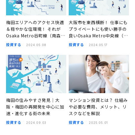
梅田エリアへのアクセス快適
大阪市を東西横断！ 仕事にも
＆穏やかな住環境！ それが
プライベートにも使い勝手の
Osaka Metro谷町線（南森
良いOsaka Metro中央線（阿
町、天満橋、谷町四丁目、四
波座、本町、堺筋本町、谷町
投資する
投資する
2024.05.08
2024.05.17
天王寺前夕陽ヶ丘）の良さ｜
四丁目）｜まちの住みやすさ
まちの住みやすさ発見
発見
梅田の住みやすさ発見｜大
マンション投資とは？ 仕組み
阪・梅田の再開発を中心に加
や必要な費用、メリット、リ
速・進化する街の未来
スクなどを解説
投資する
投資する
2024.09.03
2025.05.01