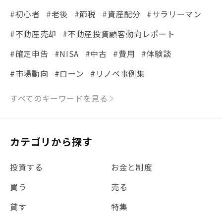
#初心者
#老後
#節税
#資産配分
#サラリーマン
#不動産売却
#不動産投資顧客動向レポート
#確定申告
#NISA
#中古
#費用
#体験談
#市場動向
#ローン
#リノベ事例集
#シミュレーション
#まちの住みやすさ発見！
すべてのキーワードを見る
#リフォーム
#iDeCo
#税理士中井の課税ルール解説
#理想の暮らし
カテゴリから探す
#金利
#経費
#相続
#不動産購入
#相続税
投資する
お金と制度
#REIT
#新型コロナ
#ETF
#固定資産税
買う
売る
#団体信用生命保険
#贈与税
#災害に備える
貸す
特集
#書類
#リスク分散
#リノシーチャンネル
#DIY