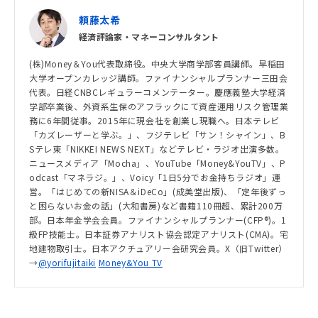
頼藤太希
経済評論家・マネーコンサルタント
(株)Money＆You代表取締役。中央大学商学部客員講師。早稲田
大学オープンカレッジ講師。ファイナンシャルプランナー三田会
代表。日経CNBCレギュラーコメンテーター。慶應義塾大学経済
学部卒業後、外資系生保のアフラックにて資産運用リスク管理業
務に6年間従事。2015年に現会社を創業し現職へ。日本テレビ
「カズレーザーと学ぶ。」、フジテレビ「サン！シャイン」、B
Sテレ東「NIKKEI NEWS NEXT」などテレビ・ラジオ出演多数。
ニュースメディア「Mocha」、YouTube「Money&YouTV」、P
odcast「マネラジ。」、Voicy「1日5分でお金持ちラジオ」運
営。「はじめての新NISA＆iDeCo」(成美堂出版)、「定年後ずっ
と困らないお金の話」(大和書房)など書籍110冊超、累計200万
部。日本年金学会会員。ファイナンシャルプランナー(CFP®)。1
級FP技能士。日本証券アナリスト協会認定アナリスト(CMA)。宅
地建物取引士。日本アクチュアリー会研究会員。X（旧Twitter）
→
@yorifujitaiki
Money&You TV