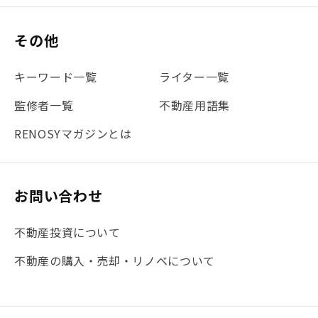
#保険
#賃貸管理
#東京
#ワンルーム
#利回り
その他
#不動産投資体験レポ
#FX
#JR山手線
#建物管理
#地震対策
#セミナー
#渋谷
#ふるさと納税
キーワード一覧
ライター一覧
#法人化
#クラウドファンディング
#JR京浜東北線
監修者一覧
不動産用語集
#まとめ
#融資
#目黒
#相続わかるラボ
#横浜
RENOSYマガジンとは
#大阪
#JR総武線
#東京メトロ日比谷線
#手数料
#マイナンバー
#PropTech特集
#港区
お問い合わせ
#海外不動産投資
#攻めのマンション管理
不動産投資について
#JR湘南新宿ライン
#池袋
#不動産投資の基本
不動産の購入・売却・リノベについて
#20代
#都営浅草線
#東急東横線
#東京メトロ有楽町線
#自己資金
#品川