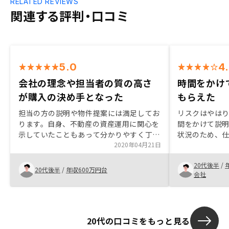
RELATED REVIEWS
関連する評判・口コミ
5.0
4
会社の理念や担当者の質の高さ
時間をかけ
が購入の決め手となった
もらえた
担当の方の説明や物件提案には満足してお
リスクはやは
ります。自身、不動産の資産運用に関心を
間をかけて説
示していたこともあって分かりやすく丁寧
状況のため、
に説明してもらいました。 不動産投資の
2020年04月21日
もう少し把握
悪いイメージを払拭できるくらいの説明だ
ることを想定
20代後半
/
ったと思います。 今回購入を決めた最大
した。
20代後半
/
年収600万円台
会社
のポイントは会社の理念や担当者の質の高
さが一番だったと思います。実際GAに転
職してみたいなという感情が出てきたこと
が凄いと思います。契約のクロージングま
20代の口コミをもっと見る
での流れや必要書類の流れなど。 物件購