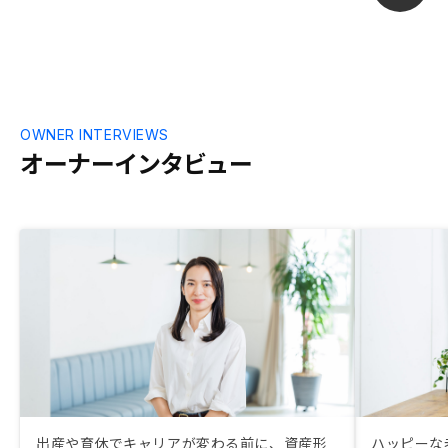
入を決めてからかなり短いスパンで詰め込
むようなクロージングだったので、理解の
ない方だと少し嫌な気持ちになるかもしれ
ません。
OWNER INTERVIEWS
オーナーインタビュー
出産や育休でキャリアが変わる前に、資産形
ハッピーな