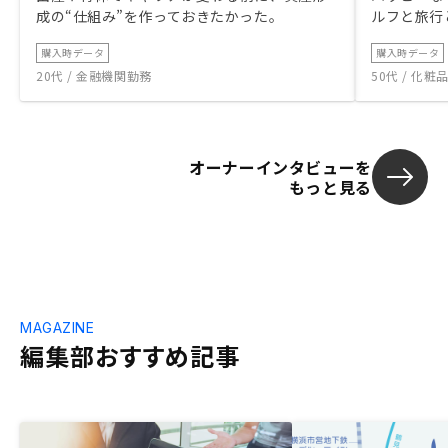
成の“仕組み”を作っておきたかった。
ルフと旅行
購入時データ
購入時データ
20代 / 金融機関勤務
50代 / 化
オーナーインタビューを
もっと見る
MAGAZINE
編集部おすすめ記事